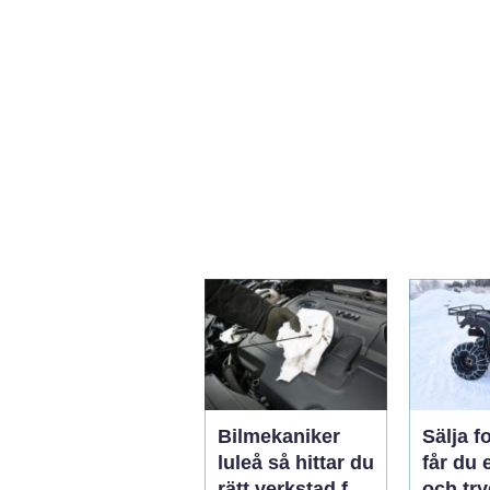
Bilmekaniker
Sälja fo
luleå så hittar du
får du 
rätt verkstad för
och try