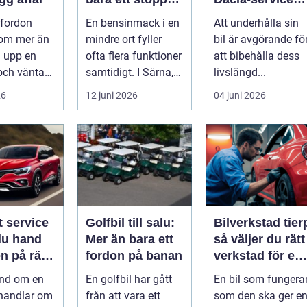
längs vägen
för din bil
 fordon
En bensinmack i en
Att underhålla sin
 om mer än
mindre ort fyller
bil är avgörande fö
a upp en
ofta flera funktioner
att bibehålla dess
och vänta
samtidigt. I Särna,
livslängd...
 Många vill
mitt i norra
26
12 juni 2026
04 juni 2026
 p...
Dalarna,...
t service
Golfbil till salu:
Bilverkstad tier
du hand
Mer än bara ett
så väljer du rätt
n på rätt
fordon på banan
verkstad för en
tryggare
and om en
En golfbil har gått
En bil som fungera
bilvardag
handlar om
från att vara ett
som den ska ger e