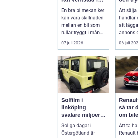
din bil
En bra bilmekaniker
Att sälja
kan vara skillnaden
handlar
mellan en bil som
att lägg
rullar tryggt i många
annons 
år och
på svar.
07 juli 2026
06 juli 20
återkommande ...
få en bra
Solfilm i
Renaul
linköping
så tar 
svalare miljöer,
om bile
lägre kostnader
sätt
Soliga dagar i
Att ta h
och bättre
Östergötland är
Renault 
komfort