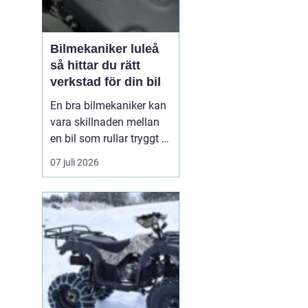
Bilmekaniker luleå
så hittar du rätt
verkstad för din bil
En bra bilmekaniker kan
vara skillnaden mellan
en bil som rullar tryggt i
många år och
07 juli 2026
återkommande problem
som aldrig verkar ta slut.
I Luleå finns många
verkstäder att välja på,
men hur vet du
egentligen vem som gör
ett bra jobb, håller vad
de lova...