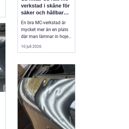
verkstad i skåne för
säker och hållbar
körning
En bra MC-verkstad är
mycket mer än en plats
där man lämnar in hojen
när något går sönder.
10 juli 2026
För många förare i
Skåne handlar det om
trygghet, säkerhet och
körglädje under lång tid
framöver. En
genomtänkt serviceplan
förlänger livslängden på
motorcykel...