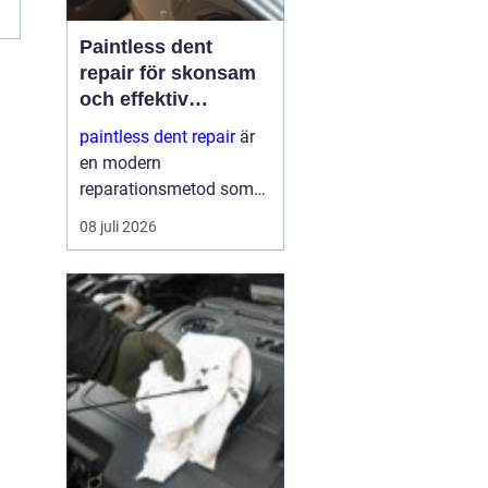
Paintless dent
repair för skonsam
och effektiv
reparation av
paintless dent repair
är
bucklor
en modern
reparationsmetod som
används för att ta bort
08 juli 2026
bucklor i bilplåt utan att
skada lacken. Metoden
har blivit mycket populär
i sverige eftersom den
kombinerar
hantverksskickl...