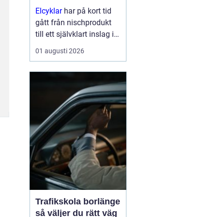
Elcyklar
har på kort tid
gått från nischprodukt
till ett självklart inslag i
många städer och
01 augusti 2026
samhällen.
Kombinationen av vanlig
trampning och
elassistans gör det
enklare att välja cykeln i
s...
Trafikskola borlänge
så väljer du rätt väg