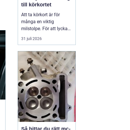
till körkortet
Att ta körkort är för
många en viktig
milstolpe. För att lyckas
på ett tryggt och
31 juli 2026
effektivt sätt spelar valet
av trafikskola stor roll.
Den som söker en
Trafikskola Borlänge
möter i dag många
alternativ, med a...
Så hittar du rätt mc-