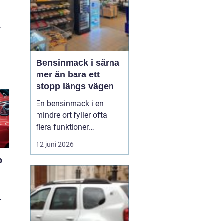
r
Bensinmack i särna
mer än bara ett
stopp längs vägen
En bensinmack i en
mindre ort fyller ofta
flera funktioner
samtidigt. I Särna, mitt i
12 juni 2026
norra Dalarna, blir
p
macken en naturlig
knutpunkt för både
ortsbor och
genomresande. Här
r
handlar det om mer än
n