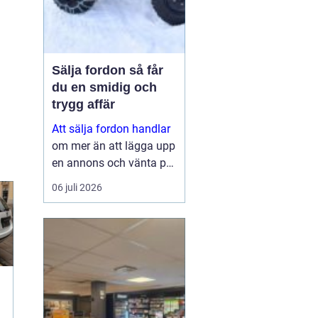
Sälja fordon så får
du en smidig och
trygg affär
Att sälja fordon handlar
om mer än att lägga upp
en annons och vänta på
svar. Många vill få en
06 juli 2026
bra peng för bilen,
fyrhjulingen eller
snöskotern, men lika
viktigt är en säker affär,
snabb betalning oc...