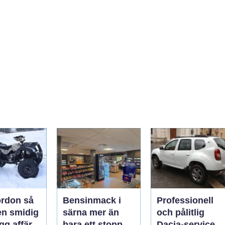
rdon så
Bensinmack i
Professionell
en smidig
särna mer än
och pålitlig
gg affär
bara ett stopp
Dacia-service