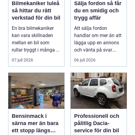
Bilmekaniker luleå
Sälja fordon så får
så hittar du rätt
du en smidig och
verkstad för din bil
trygg affär
En bra bilmekaniker
Att sälja fordon
kan vara skillnaden
handlar om mer än att
mellan en bil som
lägga upp en annons
rullar tryggt i många år
och vänta på svar.
och återkommande ...
Många vill få en bra
07 juli 2026
06 juli 2026
p...
Bensinmack i
Professionell och
särna mer än bara
pålitlig Dacia-
ett stopp längs
service för din bil