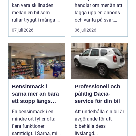
kan vara skillnaden
handlar om mer än att
mellan en bil som
lägga upp en annons
rullar tryggt i många år
och vänta på svar.
och återkommande ...
Många vill få en bra
07 juli 2026
06 juli 2026
p...
Bensinmack i
Professionell och
särna mer än bara
pålitlig Dacia-
ett stopp längs
service för din bil
vägen
En bensinmack i en
Att underhålla sin bil är
mindre ort fyller ofta
avgörande för att
flera funktioner
bibehålla dess
samtidigt. I Särna, mitt
livslängd...