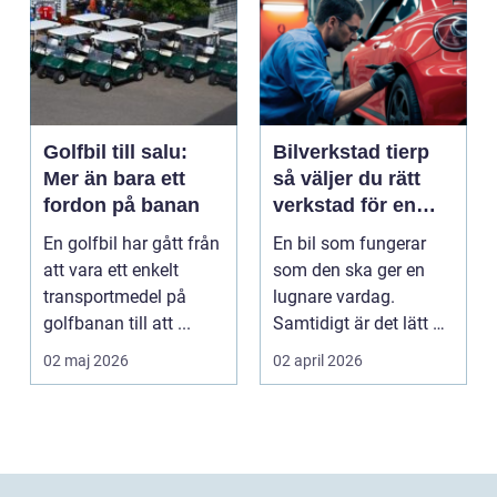
Golfbil till salu:
Bilverkstad tierp
Mer än bara ett
så väljer du rätt
fordon på banan
verkstad för en
tryggare bilvardag
En golfbil har gått från
En bil som fungerar
att vara ett enkelt
som den ska ger en
transportmedel på
lugnare vardag.
golfbanan till att ...
Samtidigt är det lätt att
skjuta upp service ...
02 maj 2026
02 april 2026