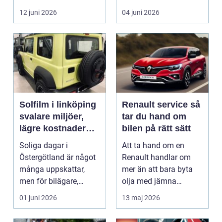
i norra Dalarna,...
12 juni 2026
04 juni 2026
Solfilm i linköping
Renault service så
svalare miljöer,
tar du hand om
lägre kostnader
bilen på rätt sätt
och bättre komfort
Soliga dagar i
Att ta hand om en
Östergötland är något
Renault handlar om
många uppskattar,
mer än att bara byta
men för bilägare,
olja med jämna
båtägare och
mellanrum. För många
01 juni 2026
13 maj 2026
fastighetsförv...
biläga...