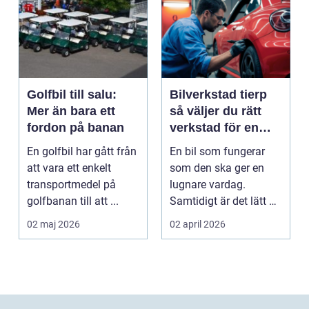
Golfbil till salu:
Bilverkstad tierp
Mer än bara ett
så väljer du rätt
fordon på banan
verkstad för en
tryggare bilvardag
En golfbil har gått från
En bil som fungerar
att vara ett enkelt
som den ska ger en
transportmedel på
lugnare vardag.
golfbanan till att ...
Samtidigt är det lätt att
skjuta upp service ...
02 maj 2026
02 april 2026