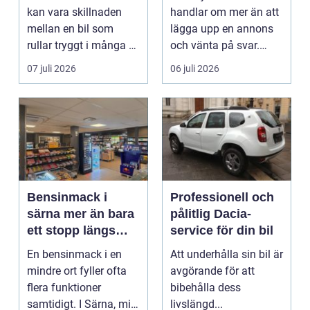
kan vara skillnaden
handlar om mer än att
mellan en bil som
lägga upp en annons
rullar tryggt i många år
och vänta på svar.
och återkommande ...
Många vill få en bra
07 juli 2026
06 juli 2026
p...
Bensinmack i
Professionell och
särna mer än bara
pålitlig Dacia-
ett stopp längs
service för din bil
vägen
En bensinmack i en
Att underhålla sin bil är
mindre ort fyller ofta
avgörande för att
flera funktioner
bibehålla dess
samtidigt. I Särna, mitt
livslängd...