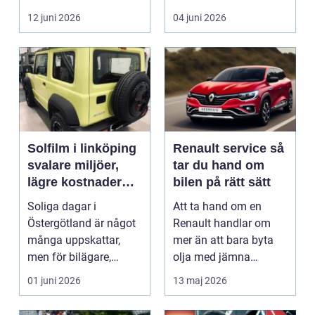
i norra Dalarna,...
12 juni 2026
04 juni 2026
Solfilm i linköping
Renault service så
svalare miljöer,
tar du hand om
lägre kostnader
bilen på rätt sätt
och bättre komfort
Soliga dagar i
Att ta hand om en
Östergötland är något
Renault handlar om
många uppskattar,
mer än att bara byta
men för bilägare,
olja med jämna
båtägare och
mellanrum. För många
01 juni 2026
13 maj 2026
fastighetsförv...
biläga...