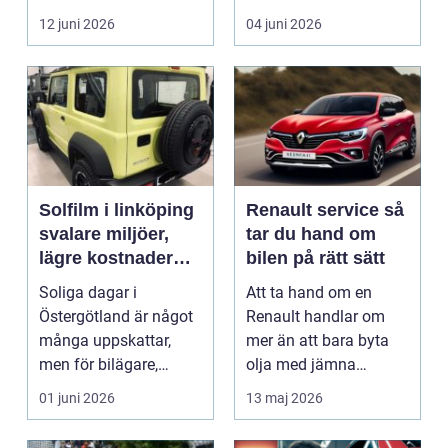
i norra Dalarna,...
12 juni 2026
04 juni 2026
Solfilm i linköping
Renault service så
svalare miljöer,
tar du hand om
lägre kostnader
bilen på rätt sätt
och bättre komfort
Soliga dagar i
Att ta hand om en
Östergötland är något
Renault handlar om
många uppskattar,
mer än att bara byta
men för bilägare,
olja med jämna
båtägare och
mellanrum. För många
01 juni 2026
13 maj 2026
fastighetsförv...
biläga...