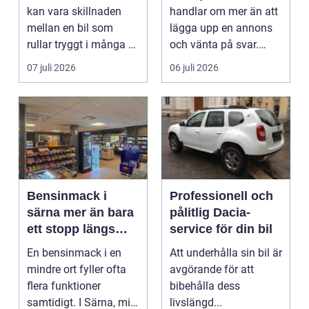
kan vara skillnaden
handlar om mer än att
mellan en bil som
lägga upp en annons
rullar tryggt i många år
och vänta på svar.
och återkommande ...
Många vill få en bra
07 juli 2026
06 juli 2026
p...
Bensinmack i
Professionell och
särna mer än bara
pålitlig Dacia-
ett stopp längs
service för din bil
vägen
En bensinmack i en
Att underhålla sin bil är
mindre ort fyller ofta
avgörande för att
flera funktioner
bibehålla dess
samtidigt. I Särna, mitt
livslängd...