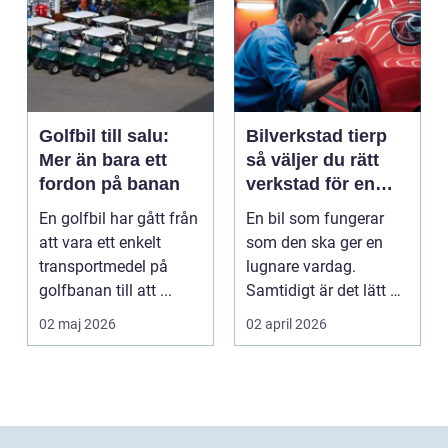
Golfbil till salu:
Bilverkstad tierp
Mer än bara ett
så väljer du rätt
fordon på banan
verkstad för en
tryggare bilvardag
En golfbil har gått från
En bil som fungerar
att vara ett enkelt
som den ska ger en
transportmedel på
lugnare vardag.
golfbanan till att ...
Samtidigt är det lätt att
skjuta upp service ...
02 maj 2026
02 april 2026