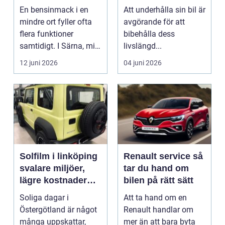
vägen
En bensinmack i en
Att underhålla sin bil är
mindre ort fyller ofta
avgörande för att
flera funktioner
bibehålla dess
samtidigt. I Särna, mitt
livslängd...
i norra Dalarna,...
12 juni 2026
04 juni 2026
Solfilm i linköping
Renault service så
svalare miljöer,
tar du hand om
lägre kostnader
bilen på rätt sätt
och bättre komfort
Soliga dagar i
Att ta hand om en
Östergötland är något
Renault handlar om
många uppskattar,
mer än att bara byta