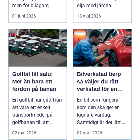
men för bilägare,
olja med jämna
båtägare och
mellanrum. För många
01 juni 2026
13 maj 2026
fastighetsförv...
biläga...
Golfbil till salu:
Bilverkstad tierp
Mer än bara ett
så väljer du rätt
fordon på banan
verkstad för en
tryggare bilvardag
En golfbil har gått från
En bil som fungerar
att vara ett enkelt
som den ska ger en
transportmedel på
lugnare vardag.
golfbanan till att ...
Samtidigt är det lätt att
skjuta upp service ...
02 maj 2026
02 april 2026