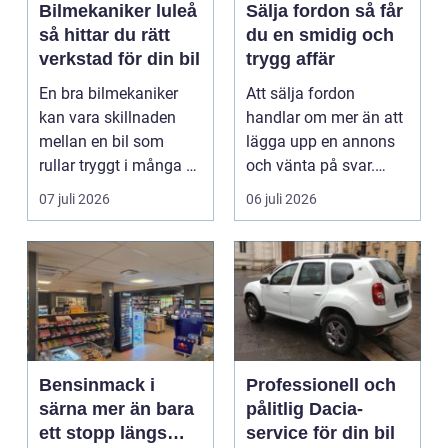
Bilmekaniker luleå
Sälja fordon så får
så hittar du rätt
du en smidig och
verkstad för din bil
trygg affär
En bra bilmekaniker
Att sälja fordon
kan vara skillnaden
handlar om mer än att
mellan en bil som
lägga upp en annons
rullar tryggt i många år
och vänta på svar.
och återkommande ...
Många vill få en bra
07 juli 2026
06 juli 2026
p...
Bensinmack i
Professionell och
särna mer än bara
pålitlig Dacia-
ett stopp längs
service för din bil