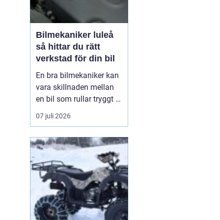
Bilmekaniker luleå
så hittar du rätt
verkstad för din bil
En bra bilmekaniker kan
vara skillnaden mellan
en bil som rullar tryggt i
många år och
07 juli 2026
återkommande problem
som aldrig verkar ta slut.
I Luleå finns många
verkstäder att välja på,
men hur vet du
egentligen vem som gör
ett bra jobb, håller vad
de lova...