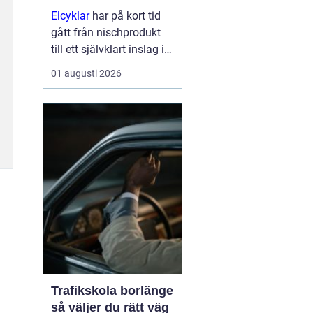
Elcyklar
har på kort tid
gått från nischprodukt
till ett självklart inslag i
många städer och
01 augusti 2026
samhällen.
Kombinationen av vanlig
trampning och
elassistans gör det
enklare att välja cykeln i
s...
Trafikskola borlänge
så väljer du rätt väg