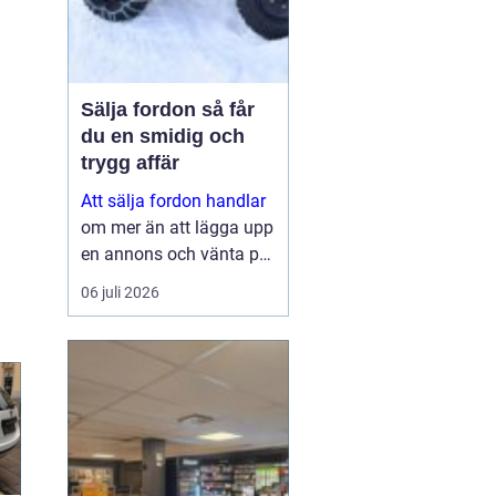
Sälja fordon så får
du en smidig och
trygg affär
Att sälja fordon handlar
om mer än att lägga upp
en annons och vänta på
svar. Många vill få en
06 juli 2026
bra peng för bilen,
fyrhjulingen eller
snöskotern, men lika
viktigt är en säker affär,
snabb betalning oc...