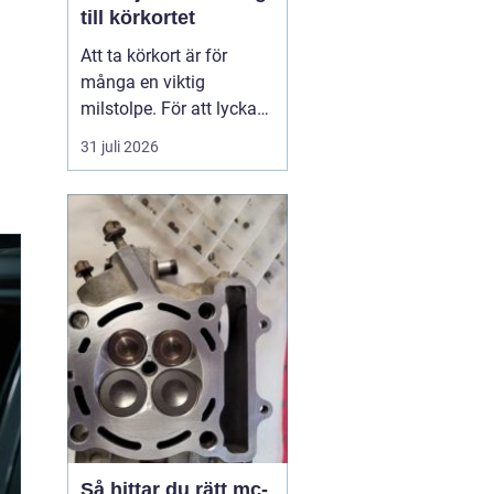
till körkortet
Att ta körkort är för
många en viktig
milstolpe. För att lyckas
på ett tryggt och
31 juli 2026
effektivt sätt spelar valet
av trafikskola stor roll.
Den som söker en
Trafikskola Borlänge
möter i dag många
alternativ, med a...
Så hittar du rätt mc-