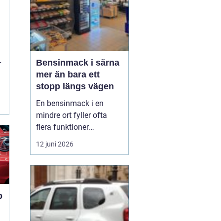
Bensinmack i särna
r
mer än bara ett
stopp längs vägen
En bensinmack i en
mindre ort fyller ofta
flera funktioner
samtidigt. I Särna, mitt i
12 juni 2026
norra Dalarna, blir
macken en naturlig
knutpunkt för både
ortsbor och
p
genomresande. Här
handlar det om mer än