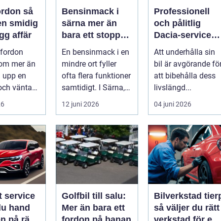
rdon så
Bensinmack i
Professionell
en smidig
särna mer än
och pålitlig
gg affär
bara ett stopp
Dacia-service
längs vägen
för din bil
 fordon
En bensinmack i en
Att underhålla sin
 om mer än
mindre ort fyller
bil är avgörande fö
a upp en
ofta flera funktioner
att bibehålla dess
och vänta
samtidigt. I Särna,
livslängd...
 Många vill
mitt i norra
26
12 juni 2026
04 juni 2026
 p...
Dalarna,...
t service
Golfbil till salu:
Bilverkstad tier
du hand
Mer än bara ett
så väljer du rätt
n på rätt
fordon på banan
verkstad för en