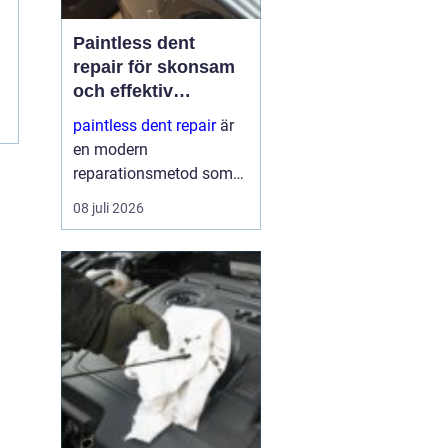
Paintless dent
repair för skonsam
och effektiv
reparation av
paintless dent repair
är
bucklor
en modern
reparationsmetod som
används för att ta bort
08 juli 2026
bucklor i bilplåt utan att
skada lacken. Metoden
har blivit mycket populär
i sverige eftersom den
kombinerar
hantverksskickl...