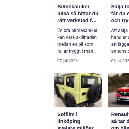
Bilmekaniker
Sälja fo
luleå så hittar du
får du 
rätt verkstad för
och try
din bil
En bra bilmekaniker
Att sälja
kan vara skillnaden
handlar
mellan en bil som
att lägg
rullar tryggt i många
annons 
år och
på svar.
07 juli 2026
06 juli 20
återkommande ...
få en bra
Solfilm i
Renaul
linköping
så tar 
svalare miljöer,
om bile