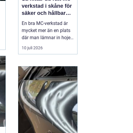
verkstad i skåne för
säker och hållbar
körning
En bra MC-verkstad är
mycket mer än en plats
där man lämnar in hojen
när något går sönder.
10 juli 2026
För många förare i
Skåne handlar det om
trygghet, säkerhet och
körglädje under lång tid
framöver. En
genomtänkt serviceplan
förlänger livslängden på
motorcykel...