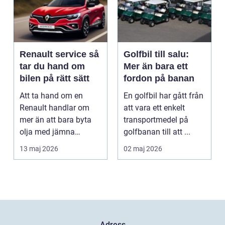
Renault service så
Golfbil till salu:
tar du hand om
Mer än bara ett
bilen på rätt sätt
fordon på banan
Att ta hand om en
En golfbil har gått från
Renault handlar om
att vara ett enkelt
mer än att bara byta
transportmedel på
olja med jämna
golfbanan till att ...
mellanrum. För många
13 maj 2026
02 maj 2026
biläga...
Adress