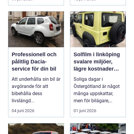
p...
Professionell och
Solfilm i linköping
pålitlig Dacia-
svalare miljöer,
service för din bil
lägre kostnader
och bättre komfort
Att underhålla sin bil är
Soliga dagar i
avgörande för att
Östergötland är något
bibehålla dess
många uppskattar,
livslängd...
men för bilägare,
båtägare och
04 juni 2026
01 juni 2026
fastighetsförv...