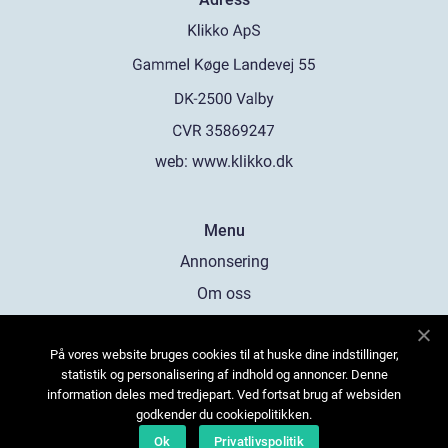
web:
www.klikko.dk
Menu
Annonsering
Om oss
Cookies
På vores website bruges cookies til at huske dine indstillinger,
Kontakta oss
statistik og personalisering af indhold og annoncer. Denne
Sitemap
information deles med tredjepart. Ved fortsat brug af websiden
godkender du cookiepolitikken.
Ok
Privatlivspolitik