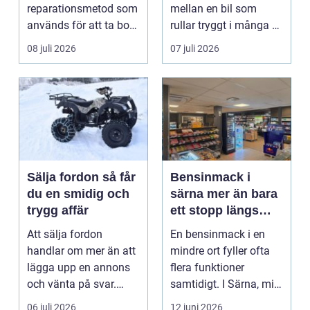
reparationsmetod som
mellan en bil som
används för att ta bort
rullar tryggt i många år
bucklor i bilplåt ut...
och återkommande ...
08 juli 2026
07 juli 2026
Sälja fordon så får
Bensinmack i
du en smidig och
särna mer än bara
trygg affär
ett stopp längs
vägen
Att sälja fordon
En bensinmack i en
handlar om mer än att
mindre ort fyller ofta
lägga upp en annons
flera funktioner
och vänta på svar.
samtidigt. I Särna, mitt
Många vill få en bra
i norra Dalarna,...
06 juli 2026
12 juni 2026