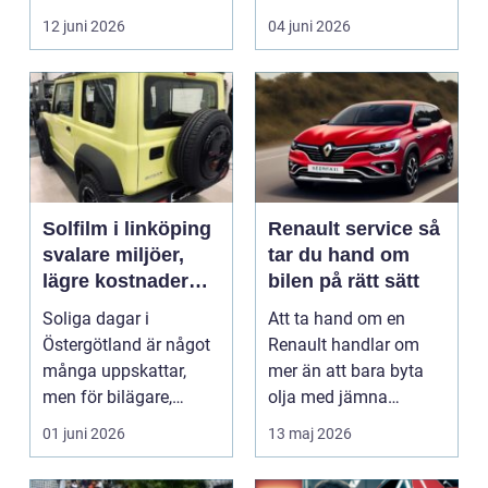
i norra Dalarna,...
12 juni 2026
04 juni 2026
Solfilm i linköping
Renault service så
svalare miljöer,
tar du hand om
lägre kostnader
bilen på rätt sätt
och bättre komfort
Soliga dagar i
Att ta hand om en
Östergötland är något
Renault handlar om
många uppskattar,
mer än att bara byta
men för bilägare,
olja med jämna
båtägare och
mellanrum. För många
01 juni 2026
13 maj 2026
fastighetsförv...
biläga...