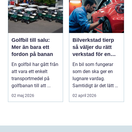
Golfbil till salu:
Bilverkstad tierp
Mer än bara ett
så väljer du rätt
fordon på banan
verkstad för en
tryggare bilvardag
En golfbil har gått från
En bil som fungerar
att vara ett enkelt
som den ska ger en
transportmedel på
lugnare vardag.
golfbanan till att ...
Samtidigt är det lätt att
skjuta upp service ...
02 maj 2026
02 april 2026