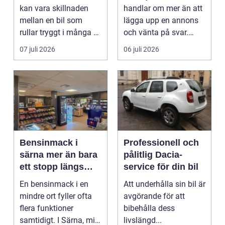
kan vara skillnaden
handlar om mer än att
mellan en bil som
lägga upp en annons
rullar tryggt i många år
och vänta på svar.
och återkommande ...
Många vill få en bra
07 juli 2026
06 juli 2026
p...
Bensinmack i
Professionell och
särna mer än bara
pålitlig Dacia-
ett stopp längs
service för din bil
vägen
En bensinmack i en
Att underhålla sin bil är
mindre ort fyller ofta
avgörande för att
flera funktioner
bibehålla dess
samtidigt. I Särna, mitt
livslängd...