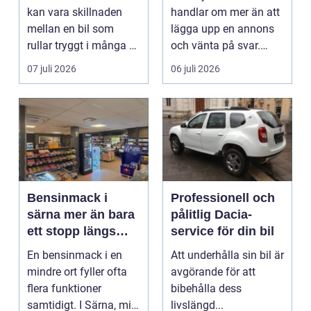
kan vara skillnaden
handlar om mer än att
mellan en bil som
lägga upp en annons
rullar tryggt i många år
och vänta på svar.
och återkommande ...
Många vill få en bra
07 juli 2026
06 juli 2026
p...
Bensinmack i
Professionell och
särna mer än bara
pålitlig Dacia-
ett stopp längs
service för din bil
vägen
En bensinmack i en
Att underhålla sin bil är
mindre ort fyller ofta
avgörande för att
flera funktioner
bibehålla dess
samtidigt. I Särna, mitt
livslängd...