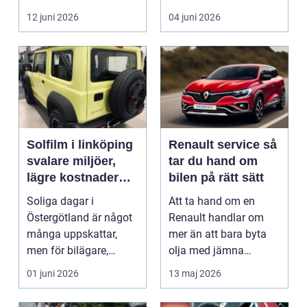
i norra Dalarna,...
12 juni 2026
04 juni 2026
Solfilm i linköping
Renault service så
svalare miljöer,
tar du hand om
lägre kostnader
bilen på rätt sätt
och bättre komfort
Soliga dagar i
Att ta hand om en
Östergötland är något
Renault handlar om
många uppskattar,
mer än att bara byta
men för bilägare,
olja med jämna
båtägare och
mellanrum. För många
01 juni 2026
13 maj 2026
fastighetsförv...
biläga...