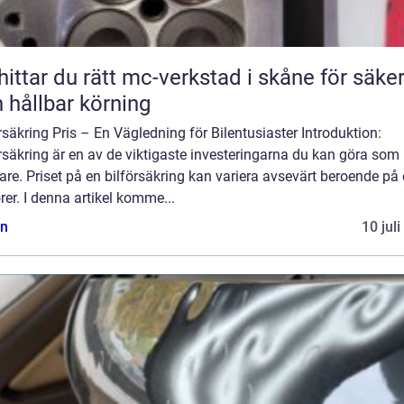
hittar du rätt mc-verkstad i skåne för säke
 hållbar körning
rsäkring Pris – En Vägledning för Bilentusiaster Introduktion:
rsäkring är en av de viktigaste investeringarna du kan göra som
are. Priset på en bilförsäkring kan variera avsevärt beroende på 
rer. I denna artikel komme...
n
10 jul