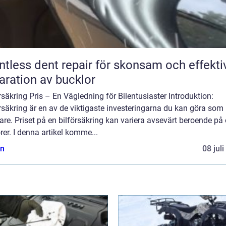
ntless dent repair för skonsam och effekti
aration av bucklor
rsäkring Pris – En Vägledning för Bilentusiaster Introduktion:
rsäkring är en av de viktigaste investeringarna du kan göra som
are. Priset på en bilförsäkring kan variera avsevärt beroende på 
rer. I denna artikel komme...
n
08 jul