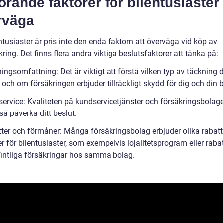
rande faktorer för bilentusiaster 
rväga
ntusiaster är pris inte den enda faktorn att överväga vid köp av
kring. Det finns flera andra viktiga beslutsfaktorer att tänka på:
ingsomfattning: Det är viktigt att förstå vilken typ av täckning 
och om försäkringen erbjuder tillräckligt skydd för dig och din bi
service: Kvaliteten på kundservicetjänster och försäkringsbolage
å påverka ditt beslut.
tter och förmåner: Många försäkringsbolag erbjuder olika rabatt
 för bilentusiaster, som exempelvis lojalitetsprogram eller rabat
efintliga försäkringar hos samma bolag.