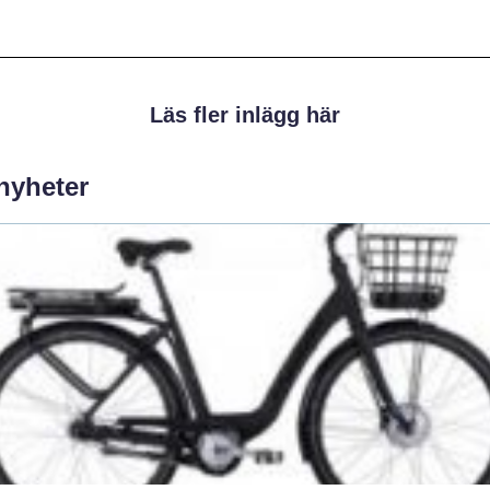
Läs fler inlägg här
 nyheter