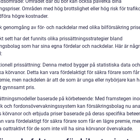
adsområde: Området där du bor kan också påverka dina
ngspriser. Områden med hög brottslighet eller hög risk för trafik
föra högre kostnader.
sk genomgång av för- och nackdelar med olika bilförsäkring pris
kt sett har det funnits olika prissättningsstrategier bland
ingsbolag som har sina egna fördelar och nackdelar. Här är någ
:
tionell prissättning: Denna metod bygger på statistiska data och
ka körvanor. Detta kan vara fördelaktigt för säkra förare som får
remie, men nackdelen är att de som är unga eller nybörjare kan h
tt gynnsamt pris.
sättningsmodeller baserade på körbeteende: Med framstegen in
ik och fordonsövervakningssystem kan försäkringsbolag nu ana
s körvanor och erbjuda priser baserade på deras specifika betee
n vara fördelaktigt för säkra förare som får en lägre premie, me
 oattraktivt för de som inte vill ha sina körvanor övervakade.