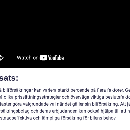
sats:
å bilförsäkringar kan variera starkt beroende på flera faktorer. 
tå olika prissättningsstrategier och överväga viktiga beslutsfakt
iaster göra välgrundade val när det gäller sin bilförsäkring. Att 
rsäkringsbolag och deras erbjudanden kan också hjälpa till att h
stnadseffektiva och lämpliga försäkring för bilens behov.