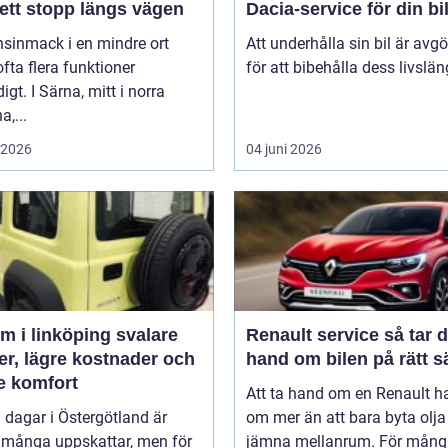
ett stopp längs vägen
Dacia-service för din bi
nsinmack i en mindre ort
Att underhålla sin bil är avg
 ofta flera funktioner
för att bibehålla dess livslän
igt. I Särna, mitt i norra
a,...
i 2026
04 juni 2026
 i linköping svalare
Renault service så tar du
er, lägre kostnader och
hand om bilen på rätt s
e komfort
Att ta hand om en Renault h
 dagar i Östergötland är
om mer än att bara byta olj
 många uppskattar, men för
jämna mellanrum. För mång