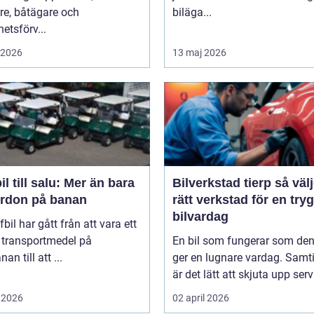
re, båtägare och
biläga...
hetsförv...
i 2026
13 maj 2026
il till salu: Mer än bara
Bilverkstad tierp så väljer du
fordon på banan
rätt verkstad för en try
bilvardag
fbil har gått från att vara ett
 transportmedel på
En bil som fungerar som de
an till att ...
ger en lugnare vardag. Samti
är det lätt att skjuta upp servi
 2026
02 april 2026