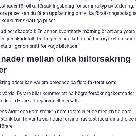
kostnader för olika försäkringsbolag för samma typ av täckning
föra priser kan du få en uppfattning om vilka försäkringsbolag 
 konkurrenskraftiga priser.
nad per skadefall: En annan kvantitativ mätning är att analysera
en per skadefall. Detta ger en indikation på hur mycket du kan 
betala i genomsnitt för varje bilskada.
lnader mellan olika bilförsäkring
er
kring priser kan variera beroende på flera faktorer som:
ns värde: Dyrare bilar kommer att ha högre försäkringskostnader
 de är dyrare att reparera eller ersätta.
ens ålder och körhistorik: Yngre förare eller de med en tidigare
istorik kan förvänta sig högre försäkringskostnader än äldre oc
förare.