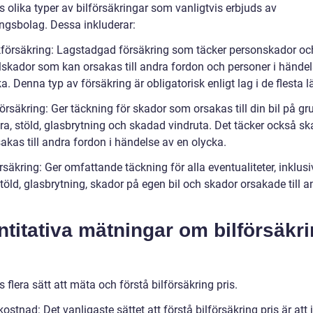
s olika typer av bilförsäkringar som vanligtvis erbjuds av
ingsbolag. Dessa inkluderar:
ikförsäkring: Lagstadgad försäkring som täcker personskador oc
lskador som kan orsakas till andra fordon och personer i händel
a. Denna typ av försäkring är obligatorisk enligt lag i de flesta l
örsäkring: Ger täckning för skador som orsakas till din bil på gr
ra, stöld, glasbrytning och skadad vindruta. Det täcker också sk
akas till andra fordon i händelse av en olycka.
rsäkring: Ger omfattande täckning för alla eventualiteter, inklusi
töld, glasbrytning, skador på egen bil och skador orsakade till a
titativa mätningar om bilförsäkr
s flera sätt att mäta och förstå bilförsäkring pris.
 kostnad: Det vanligaste sättet att förstå bilförsäkring pris är att