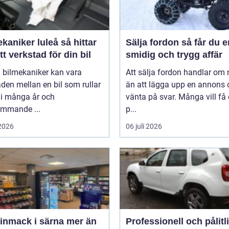
niker luleå så hittar
Sälja fordon så får du en
tt verkstad för din bil
smidig och trygg affär
 bilmekaniker kan vara
Att sälja fordon handlar om
aden mellan en bil som rullar
än att lägga upp en annons 
 i många år och
vänta på svar. Många vill få
ommande ...
p...
 2026
06 juli 2026
mack i särna mer än
Professionell och pålitl