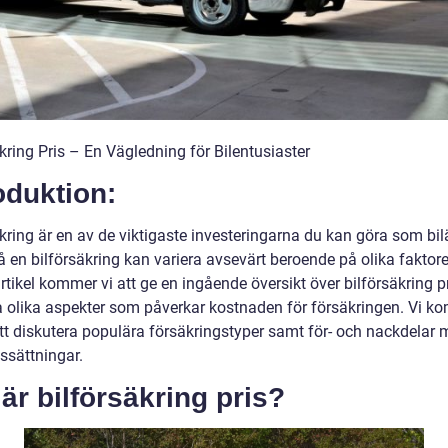
kring Pris – En Vägledning för Bilentusiaster
oduktion:
kring är en av de viktigaste investeringarna du kan göra som bil
å en bilförsäkring kan variera avsevärt beroende på olika faktorer
tikel kommer vi att ge en ingående översikt över bilförsäkring p
a olika aspekter som påverkar kostnaden för försäkringen. Vi k
tt diskutera populära försäkringstyper samt för- och nackdelar
issättningar.
är bilförsäkring pris?