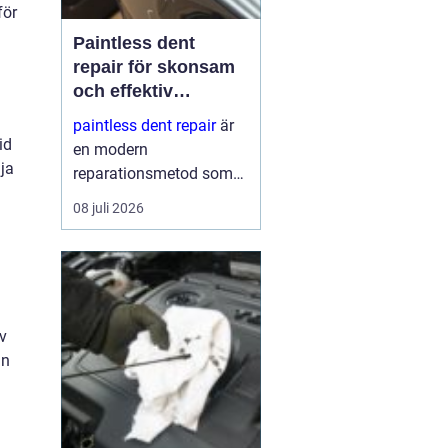
för
Paintless dent
repair för skonsam
och effektiv
reparation av
paintless dent repair
är
bucklor
id
en modern
ja
reparationsmetod som
används för att ta bort
08 juli 2026
bucklor i bilplåt utan att
skada lacken. Metoden
har blivit mycket populär
i sverige eftersom den
kombinerar
v
hantverksskickl...
an