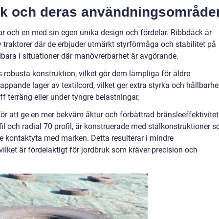
äck och deras användningsområde
 var och en med sin egen unika design och fördelar. Ribbdäck är
 traktorer där de erbjuder utmärkt styrförmåga och stabilitet på
bara i situationer där manövrerbarhet är avgörande.
 robusta konstruktion, vilket gör dem lämpliga för äldre
ppande lager av textilcord, vilket ger extra styrka och hållbarhe
ff terräng eller under tyngre belastningar.
ör att ge en mer bekväm åktur och förbättrad bränsleeffektivitet
fil och radial 70-profil, är konstruerade med stålkonstruktioner 
rre kontaktyta med marken. Detta resulterar i mindre
lket är fördelaktigt för jordbruk som kräver precision och