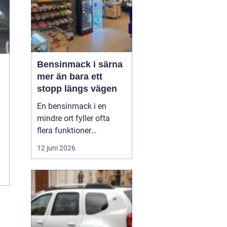
Bensinmack i särna
mer än bara ett
stopp längs vägen
En bensinmack i en
mindre ort fyller ofta
flera funktioner
samtidigt. I Särna, mitt i
12 juni 2026
norra Dalarna, blir
macken en naturlig
knutpunkt för både
ortsbor och
genomresande. Här
handlar det om mer än