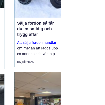
Sälja fordon så får
du en smidig och
trygg affär
Att sälja fordon handlar
om mer än att lägga upp
en annons och vänta på
svar. Många vill få en
06 juli 2026
bra peng för bilen,
fyrhjulingen eller
snöskotern, men lika
viktigt är en säker affär,
snabb betalning oc...