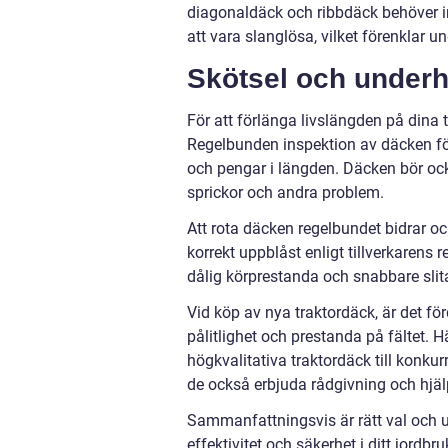
diagonaldäck och ribbdäck behöver i
att vara slanglösa, vilket förenklar u
Skötsel och underhå
För att förlänga livslängden på dina t
Regelbunden inspektion av däcken för 
och pengar i längden. Däcken bör oc
sprickor och andra problem.
Att rota däcken regelbundet bidrar ock
korrekt uppblåst enligt tillverkarens r
dålig körprestanda och snabbare slit
Vid köp av nya traktordäck, är det fö
pålitlighet och prestanda på fältet. 
högkvalitativa traktordäck till konku
de också erbjuda rådgivning och hjälp 
Sammanfattningsvis är rätt val och u
effektivitet och säkerhet i ditt jordb