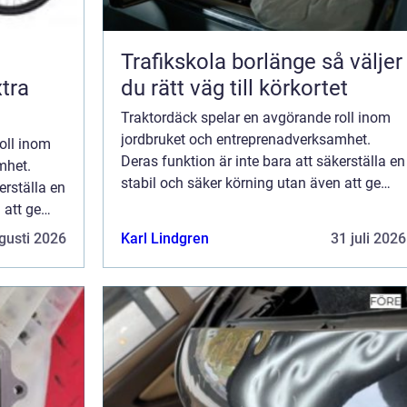
Trafikskola borlänge så väljer
tra
du rätt väg till körkortet
Traktordäck spelar en avgörande roll inom
jordbruket och entreprenadverksamhet.
oll inom
Deras funktion är inte bara att säkerställa en
mhet.
stabil och säker körning utan även att ge
erställa en
optimal prestanda för olika arbetsup...
 att ge
up...
gusti 2026
Karl Lindgren
31 juli 2026