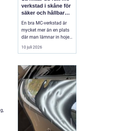
verkstad i skåne för
säker och hållbar
körning
En bra MC-verkstad är
mycket mer än en plats
där man lämnar in hojen
när något går sönder.
10 juli 2026
För många förare i
Skåne handlar det om
trygghet, säkerhet och
körglädje under lång tid
framöver. En
genomtänkt serviceplan
förlänger livslängden på
motorcykel...
g,