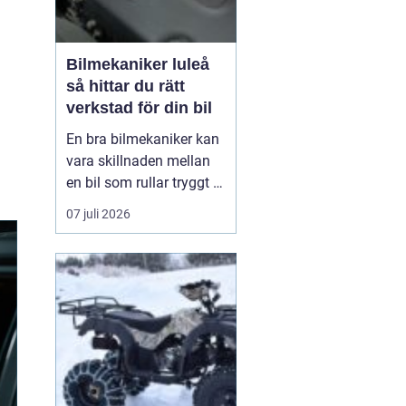
Bilmekaniker luleå
så hittar du rätt
verkstad för din bil
En bra bilmekaniker kan
vara skillnaden mellan
en bil som rullar tryggt i
många år och
07 juli 2026
återkommande problem
som aldrig verkar ta slut.
I Luleå finns många
verkstäder att välja på,
men hur vet du
egentligen vem som gör
ett bra jobb, håller vad
de lova...