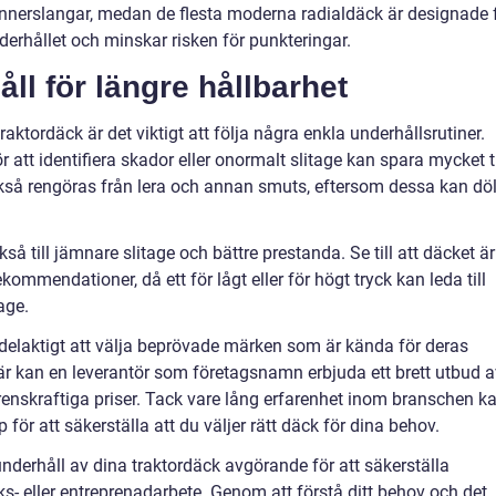
nnerslangar, medan de flesta moderna radialdäck är designade 
nderhållet och minskar risken för punkteringar.
ll för längre hållbarhet
raktordäck är det viktigt att följa några enkla underhållsrutiner.
att identifiera skador eller onormalt slitage kan spara mycket t
kså rengöras från lera och annan smuts, eftersom dessa kan döl
så till jämnare slitage och bättre prestanda. Se till att däcket är
ekommendationer, då ett för lågt eller för högt tryck kan leda till
age.
rdelaktigt att välja beprövade märken som är kända för deras
Här kan en leverantör som företagsnamn erbjuda ett brett utbud a
rrenskraftiga priser. Tack vare lång erfarenhet inom branschen k
för att säkerställa att du väljer rätt däck för dina behov.
nderhåll av dina traktordäck avgörande för att säkerställa
ruks- eller entreprenadarbete. Genom att förstå ditt behov och det