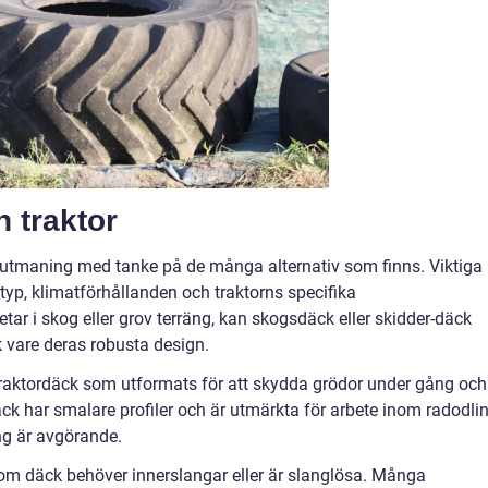
n traktor
en utmaning med tanke på de många alternativ som finns. Viktiga
typ, klimatförhållanden och traktorns specifika
r i skog eller grov terräng, kan skogsdäck eller skidder-däck
k vare deras robusta design.
raktordäck som utformats för att skydda grödor under gång och
 har smalare profiler och är utmärkta för arbete inom radodlin
ng är avgörande.
ll om däck behöver innerslangar eller är slanglösa. Många