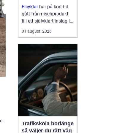
Elcyklar
har på kort tid
gått från nischprodukt
till ett självklart inslag i
många städer och
01 augusti 2026
samhällen.
Kombinationen av vanlig
trampning och
elassistans gör det
enklare att välja cykeln i
s...
el
Trafikskola borlänge
så väljer du rätt väg