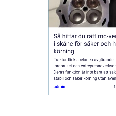
Så hittar du rätt mc-v
i skåne för säker och h
körning
Traktordäck spelar en avgörande r
jordbruket och entreprenadverksa
Deras funktion är inte bara att säk
stabil och säker körning utan även
optimal prestanda för olika arbets
admin
1