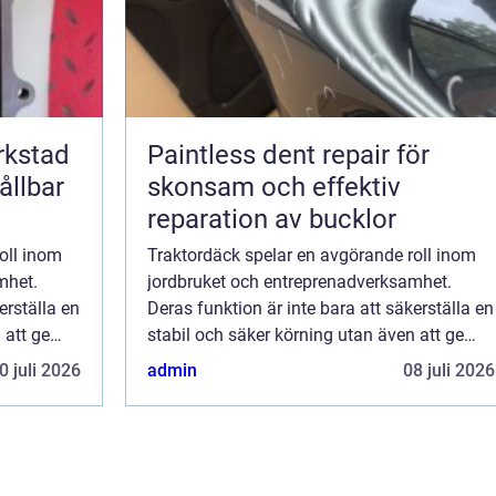
erkstad
Paintless dent repair för
ållbar
skonsam och effektiv
reparation av bucklor
oll inom
Traktordäck spelar en avgörande roll inom
mhet.
jordbruket och entreprenadverksamhet.
erställa en
Deras funktion är inte bara att säkerställa en
 att ge
stabil och säker körning utan även att ge
up...
optimal prestanda för olika arbetsup...
0 juli 2026
admin
08 juli 2026