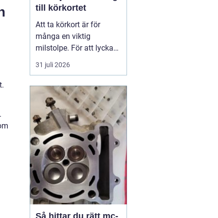
till körkortet
n
Att ta körkort är för
många en viktig
milstolpe. För att lyckas
på ett tryggt och
31 juli 2026
effektivt sätt spelar valet
av trafikskola stor roll.
t.
Den som söker en
Trafikskola Borlänge
.
möter i dag många
som
alternativ, med a...
Så hittar du rätt mc-