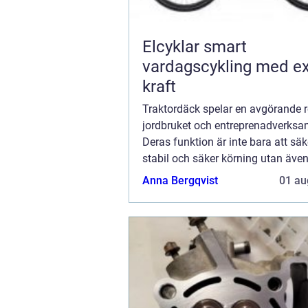
Elcyklar smart
vardagscykling med ex
kraft
Traktordäck spelar en avgörande r
jordbruket och entreprenadverksa
Deras funktion är inte bara att säk
stabil och säker körning utan även
optimal prestanda för olika arbets
Anna Bergqvist
01 au