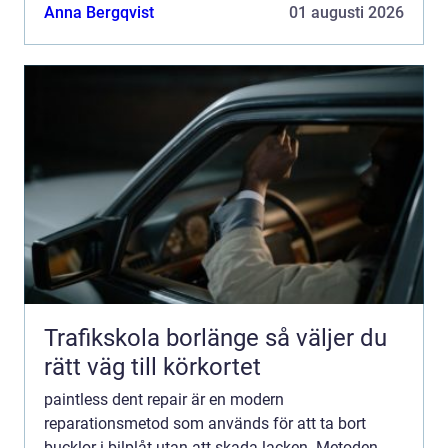
kombinerar hantverksskicklighet, hög precision och
Anna Bergqvist
01 augusti 2026
en betydligt smidigar...
Trafikskola borlänge så väljer du
rätt väg till körkortet
paintless dent repair är en modern
reparationsmetod som används för att ta bort
bucklor i bilplåt utan att skada lacken. Metoden