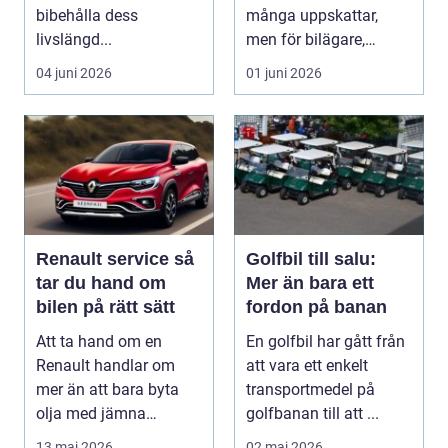
bibehålla dess
många uppskattar,
livslängd...
men för bilägare,
båtägare och
04 juni 2026
01 juni 2026
fastighetsförv...
Renault service så
Golfbil till salu:
tar du hand om
Mer än bara ett
bilen på rätt sätt
fordon på banan
Att ta hand om en
En golfbil har gått från
Renault handlar om
att vara ett enkelt
mer än att bara byta
transportmedel på
olja med jämna
golfbanan till att ...
mellanrum. För många
13 maj 2026
02 maj 2026