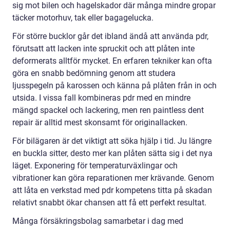
sig mot bilen och hagelskador där många mindre gropar
täcker motorhuv, tak eller bagagelucka.
För större bucklor går det ibland ändå att använda pdr,
förutsatt att lacken inte spruckit och att plåten inte
deformerats alltför mycket. En erfaren tekniker kan ofta
göra en snabb bedömning genom att studera
ljusspegeln på karossen och känna på plåten från in och
utsida. I vissa fall kombineras pdr med en mindre
mängd spackel och lackering, men ren paintless dent
repair är alltid mest skonsamt för originallacken.
För bilägaren är det viktigt att söka hjälp i tid. Ju längre
en buckla sitter, desto mer kan plåten sätta sig i det nya
läget. Exponering för temperaturväxlingar och
vibrationer kan göra reparationen mer krävande. Genom
att låta en verkstad med pdr kompetens titta på skadan
relativt snabbt ökar chansen att få ett perfekt resultat.
Många försäkringsbolag samarbetar i dag med