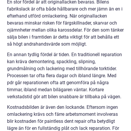
En stor fördel är att originallacken bevaras. Bilens
fabrikslack är ofta både hållbarare och mer jämn än en i
efterhand utförd omlackering. När originallacken
bevaras minskar risken för färgskillnader, skarvar och
ojämnheter mellan olika karossdelar. För den som tänker
sälja bilen i framtiden är detta viktigt för att behålla ett
så högt andrahandsvärde som möjligt.
En annan tydlig fördel är tiden. En traditionell reparation
kan kräva demontering, spackling, slipning,
grundmålning och lackering med tillhörande torktider.
Processen tar ofta flera dagar och ibland längre. Med
pdr går reparationen ofta att genomföra på några
timmar, ibland medan bilägaren väntar. Kortare
verkstadstid gör att bilen snabbare är tillbaka på vägen.
Kostnadsbilden är även den lockande. Eftersom ingen
omlackering krävs och färre arbetsmoment involveras
blir kostnaden för paintless dent repair ofta betydligt
lägre än för en fullständig plåt och lack reparation. För