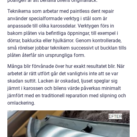
poängen är att behålla bilens originallack.
Teknikerna som arbetar med paintless dent repair
använder specialformade verktyg i stål som är
anpassade till olika karossdelar. Verktygen förs in
bakom plåten via befintliga öppningar, till exempel i
dörrar, baklucka eller hjulkärror. Genom kontrollerade,
små rörelser jobbar teknikern successivt ut bucklan tills
plåten återfår sin ursprungliga form.
Många blir förvånade över hur exakt resultatet blir. När
arbetet är rätt utfört går det vanligtvis inte att se var
skadan suttit. Lacken är oskadad, ljuset speglar sig
jämnt i karossen och bilens värde påverkas minimalt
jämfört med en traditionell reparation med slipning och
omlackering.