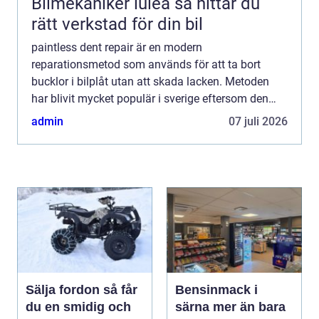
Bilmekaniker luleå så hittar du
rätt verkstad för din bil
paintless dent repair är en modern
reparationsmetod som används för att ta bort
bucklor i bilplåt utan att skada lacken. Metoden
har blivit mycket populär i sverige eftersom den
kombinerar hantverksskicklighet, hög precision och
admin
07 juli 2026
en betydligt smidigar...
Sälja fordon så får
Bensinmack i
du en smidig och
särna mer än bara