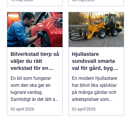
biläga...
Bilverkstad tierp så
Hjullastare
väljer du rätt
sundsvall smarta
verkstad för en
val för gård, bygg
tryggare bilvardag
och entreprenad
En bil som fungerar
En modern hjullastare
som den ska ger en
har blivit lika självklar
lugnare vardag.
på många gårdar och
Samtidigt är det lätt att
arbetsplatser som
skjuta upp service ...
traktorn var f...
02 april 2026
02 april 2026