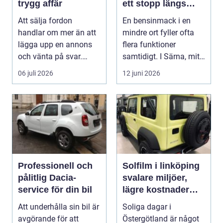
trygg affär
ett stopp längs
vägen
Att sälja fordon
En bensinmack i en
handlar om mer än att
mindre ort fyller ofta
lägga upp en annons
flera funktioner
och vänta på svar.
samtidigt. I Särna, mitt
Många vill få en bra p...
i norra Dalarna,...
06 juli 2026
12 juni 2026
Professionell och
Solfilm i linköping
pålitlig Dacia-
svalare miljöer,
service för din bil
lägre kostnader
och bättre komfort
Att underhålla sin bil är
Soliga dagar i
avgörande för att
Östergötland är något