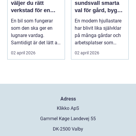
väljer du rätt
sundsvall smarta
verkstad för en
val för gård, bygg
tryggare bilvardag
och entreprenad
En bil som fungerar
En modern hjullastare
som den ska ger en
har blivit lika självklar
lugnare vardag.
på många gårdar och
Samtidigt är det lätt att
arbetsplatser som
skjuta upp service ...
traktorn var f...
02 april 2026
02 april 2026
Adress