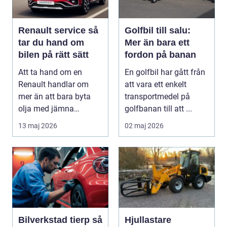
Renault service så
Golfbil till salu:
tar du hand om
Mer än bara ett
bilen på rätt sätt
fordon på banan
Att ta hand om en
En golfbil har gått från
Renault handlar om
att vara ett enkelt
mer än att bara byta
transportmedel på
olja med jämna
golfbanan till att ...
mellanrum. För många
13 maj 2026
02 maj 2026
biläga...
Bilverkstad tierp så
Hjullastare