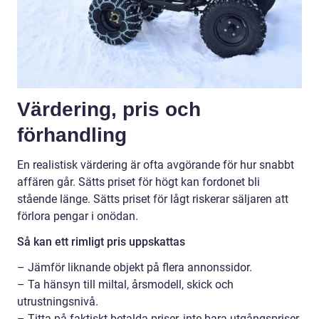
Värdering, pris och
förhandling
En realistisk värdering är ofta avgörande för hur snabbt
affären går. Sätts priset för högt kan fordonet bli
stående länge. Sätts priset för lågt riskerar säljaren att
förlora pengar i onödan.
Så kan ett rimligt pris uppskattas
– Jämför liknande objekt på flera annonssidor.
– Ta hänsyn till miltal, årsmodell, skick och
utrustningsnivå.
– Titta på faktiskt betalda priser, inte bara utgångspriser,