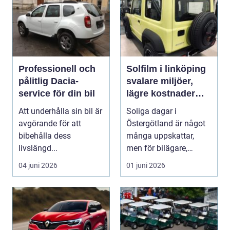
Professionell och
Solfilm i linköping
pålitlig Dacia-
svalare miljöer,
service för din bil
lägre kostnader
och bättre komfort
Att underhålla sin bil är
Soliga dagar i
avgörande för att
Östergötland är något
bibehålla dess
många uppskattar,
livslängd...
men för bilägare,
båtägare och
04 juni 2026
01 juni 2026
fastighetsförv...