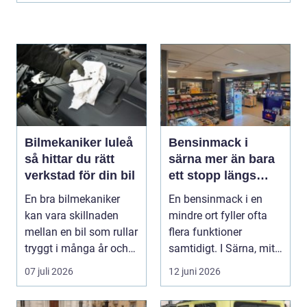
Bilmekaniker luleå
Bensinmack i
så hittar du rätt
särna mer än bara
verkstad för din bil
ett stopp längs
vägen
En bra bilmekaniker
En bensinmack i en
kan vara skillnaden
mindre ort fyller ofta
mellan en bil som rullar
flera funktioner
tryggt i många år och
samtidigt. I Särna, mitt
återkommande ...
i norra Dalarna,...
07 juli 2026
12 juni 2026