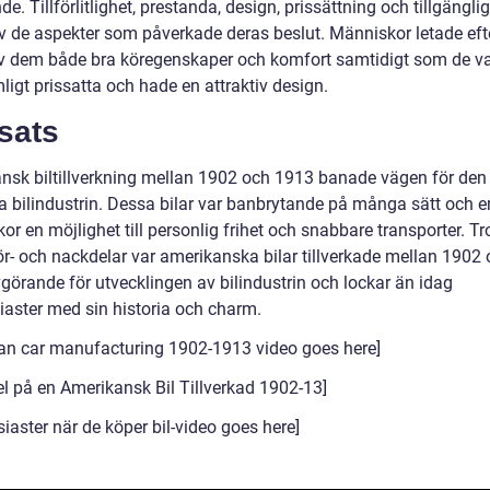
e. Tillförlitlighet, prestanda, design, prissättning och tillgängli
v de aspekter som påverkade deras beslut. Människor letade efte
 dem både bra köregenskaper och komfort samtidigt som de v
igt prissatta och hade en attraktiv design.
sats
nsk biltillverkning mellan 1902 och 1913 banade vägen för den
 bilindustrin. Dessa bilar var banbrytande på många sätt och e
r en möjlighet till personlig frihet och snabbare transporter. Tr
ör- och nackdelar var amerikanska bilar tillverkade mellan 1902
görande för utvecklingen av bilindustrin och lockar än idag
siaster med sin historia och charm.
an car manufacturing 1902-1913 video goes here]
l på en Amerikansk Bil Tillverkad 1902-13]
siaster när de köper bil-video goes here]