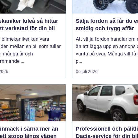
niker luleå så hittar
Sälja fordon så får du en
tt verkstad för din bil
smidig och trygg affär
 bilmekaniker kan vara
Att sälja fordon handlar om
aden mellan en bil som rullar
än att lägga upp en annons 
 i många år och
vänta på svar. Många vill få
ommande ...
p...
 2026
06 juli 2026
mack i särna mer än
Professionell och pålitl
ett stopp längs vägen
Dacia-service för din bi