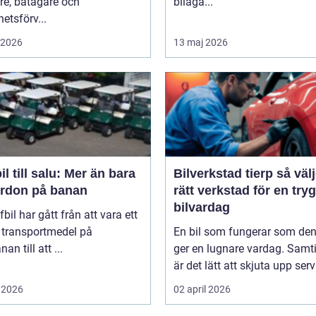
re, båtägare och
biläga...
hetsförv...
i 2026
13 maj 2026
il till salu: Mer än bara
Bilverkstad tierp så väljer du
fordon på banan
rätt verkstad för en try
bilvardag
fbil har gått från att vara ett
 transportmedel på
En bil som fungerar som de
an till att ...
ger en lugnare vardag. Samti
är det lätt att skjuta upp servi
 2026
02 april 2026