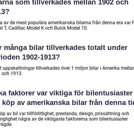
arna som tillverkades mellan 1902 och
13?
a av de mest populära amerikanska bilarna från denna era var 
l T, Cadillac Model K och Buick Model 10.
 många bilar tillverkades totalt under
rioden 1902-1913?
t uppskattningar tillverkades över 1 miljon bilar i Amerika mella
 och 1913.
ka faktorer var viktiga för bilentusiaster
 köp av amerikanska bilar från denna t
öp av bil var tillförlitlighet, prestanda, design, prissättning och
änglighet några av de viktigaste faktorerna som bilentusiaster
vägde.