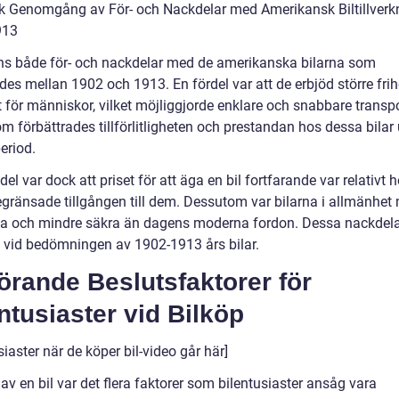
sk Genomgång av För- och Nackdelar med Amerikansk Biltillverk
913
ns både för- och nackdelar med de amerikanska bilarna som
ades mellan 1902 och 1913. En fördel var att de erbjöd större fri
t för människor, vilket möjliggjorde enklare och snabbare transpo
m förbättrades tillförlitligheten och prestandan hos dessa bilar
eriod.
el var dock att priset för att äga en bil fortfarande var relativt h
begränsade tillgången till dem. Dessutom var bilarna i allmänhet
 och mindre säkra än dagens moderna fordon. Dessa nackdela
 vid bedömningen av 1902-1913 års bilar.
rande Beslutsfaktorer för
ntusiaster vid Bilköp
siaster när de köper bil-video går här]
av en bil var det flera faktorer som bilentusiaster ansåg vara