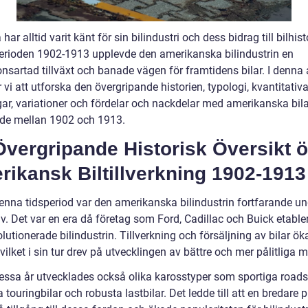
har alltid varit känt för sin bilindustri och dess bidrag till bilhist
erioden 1902-1913 upplevde den amerikanska bilindustrin en
nsartad tillväxt och banade vägen för framtidens bilar. I denna a
i att utforska den övergripande historien, typologi, kvantitativ
ar, variationer och fördelar och nackdelar med amerikanska bila
kade mellan 1902 och 1913.
Övergripande Historisk Översikt 
ikansk Biltillverkning 1902-1913
enna tidsperiod var den amerikanska bilindustrin fortfarande u
iv. Det var en era då företag som Ford, Cadillac och Buick etabl
lutionerade bilindustrin. Tillverkning och försäljning av bilar ö
 vilket i sin tur drev på utvecklingen av bättre och mer pålitliga m
essa år utvecklades också olika karosstyper som sportiga roads
 touringbilar och robusta lastbilar. Det ledde till att en bredare p