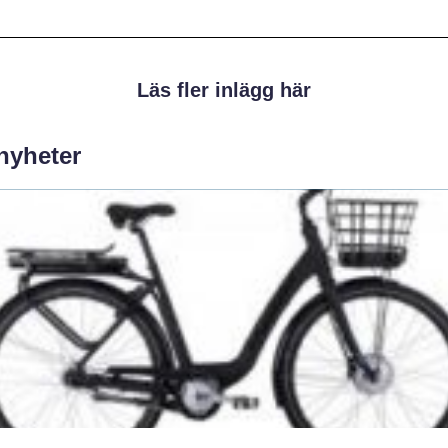
Läs fler inlägg här
 nyheter