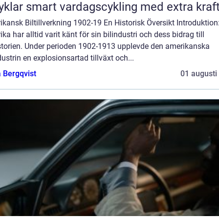
Elcyklar smart vardagscykling med extra kraf
kansk Biltillverkning 1902-19 En Historisk Översikt Introduktion
ka har alltid varit känt för sin bilindustri och dess bidrag till
istorien. Under perioden 1902-1913 upplevde den amerikanska
dustrin en explosionsartad tillväxt och...
 Bergqvist
01 augusti