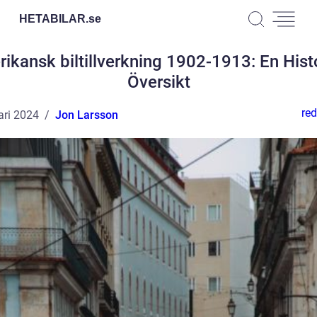
HETABILAR.
se
ikansk biltillverkning 1902-1913: En Hist
Översikt
red
ari 2024
Jon Larsson