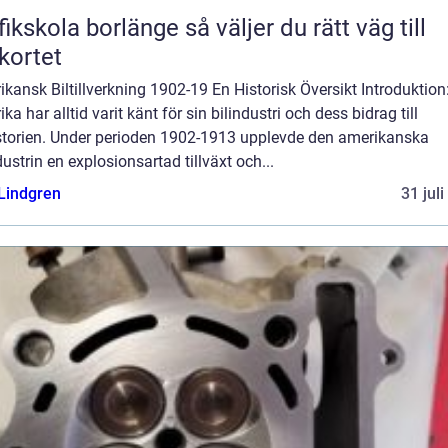
kola borlänge så väljer du rätt väg till
kortet
kansk Biltillverkning 1902-19 En Historisk Översikt Introduktion
ka har alltid varit känt för sin bilindustri och dess bidrag till
istorien. Under perioden 1902-1913 upplevde den amerikanska
dustrin en explosionsartad tillväxt och...
 Lindgren
31 jul