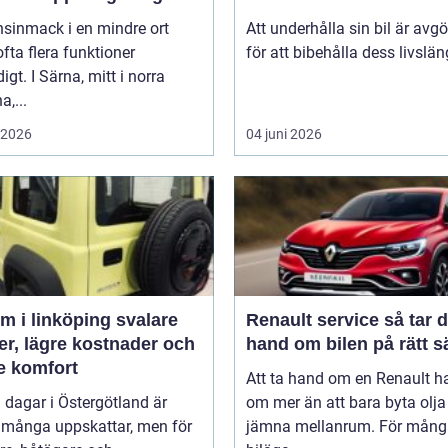
nsinmack i en mindre ort
Att underhålla sin bil är avg
 ofta flera funktioner
för att bibehålla dess livslän
igt. I Särna, mitt i norra
a,...
i 2026
04 juni 2026
 i linköping svalare
Renault service så tar du
er, lägre kostnader och
hand om bilen på rätt s
e komfort
Att ta hand om en Renault h
 dagar i Östergötland är
om mer än att bara byta olj
 många uppskattar, men för
jämna mellanrum. För mång