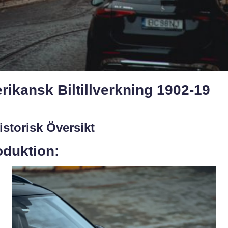
ikansk Biltillverkning 1902-19
istorisk Översikt
oduktion: