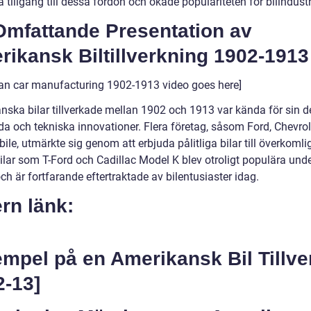
 tillgång till dessa fordon och ökade populariteten för bilindustr
Omfattande Presentation av
ikansk Biltillverkning 1902-1913
an car manufacturing 1902-1913 video goes here]
nska bilar tillverkade mellan 1902 och 1913 var kända för sin d
da och tekniska innovationer. Flera företag, såsom Ford, Chevro
le, utmärkte sig genom att erbjuda pålitliga bilar till överkomli
Bilar som T-Ford och Cadillac Model K blev otroligt populära und
ch är fortfarande eftertraktade av bilentusiaster idag.
rn länk:
mpel på en Amerikansk Bil Tillve
2-13]