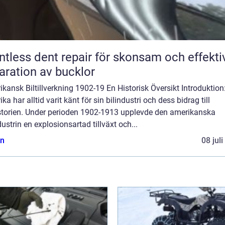
ntless dent repair för skonsam och effekti
aration av bucklor
kansk Biltillverkning 1902-19 En Historisk Översikt Introduktion
ka har alltid varit känt för sin bilindustri och dess bidrag till
istorien. Under perioden 1902-1913 upplevde den amerikanska
dustrin en explosionsartad tillväxt och...
n
08 jul