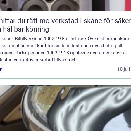
hittar du rätt mc-verkstad i skåne för säke
 hållbar körning
kansk Biltillverkning 1902-19 En Historisk Översikt Introduktion
ka har alltid varit känt för sin bilindustri och dess bidrag till
istorien. Under perioden 1902-1913 upplevde den amerikanska
dustrin en explosionsartad tillväxt och...
n
10 jul