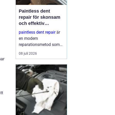
Paintless dent
repair för skonsam
och effektiv
reparation av
paintless dent repair
är
bucklor
en modern
reparationsmetod som
används för att ta bort
08 juli 2026
bucklor i bilplåt utan att
sar
skada lacken. Metoden
har blivit mycket populär
i sverige eftersom den
kombinerar
hantverksskickl...
tt