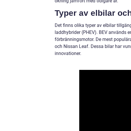
ökning jämfört med tidigare år.
Typer av elbilar oc
Det finns olika typer av elbilar tillg
laddhybrider (PHEV). BEV används e
förbränningsmotor. De mest populära 
och Nissan Leaf. Dessa bilar har vun
innovationer.