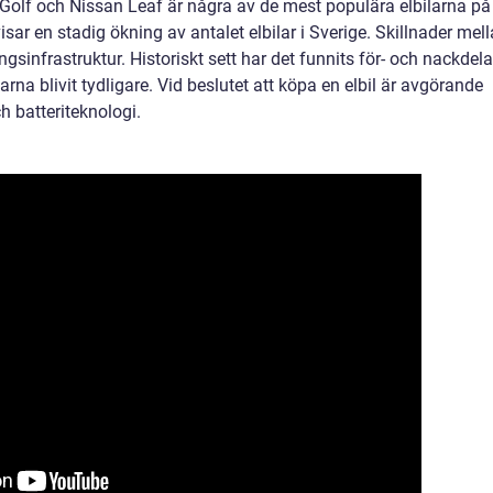
Golf och Nissan Leaf är några av de mest populära elbilarna på
ar en stadig ökning av antalet elbilar i Sverige. Skillnader mel
ngsinfrastruktur. Historiskt sett har det funnits för- och nackdela
rna blivit tydligare. Vid beslutet att köpa en elbil är avgörande
h batteriteknologi.