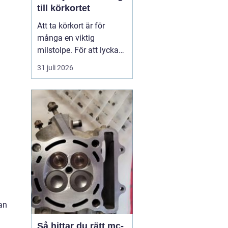
till körkortet
Att ta körkort är för
många en viktig
milstolpe. För att lyckas
på ett tryggt och
31 juli 2026
effektivt sätt spelar valet
av trafikskola stor roll.
Den som söker en
Trafikskola Borlänge
möter i dag många
alternativ, med a...
kan
Så hittar du rätt mc-