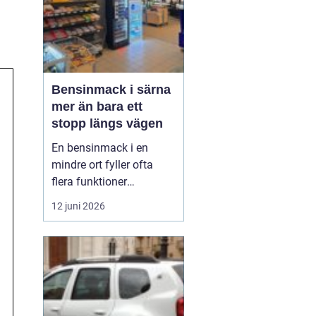
Bensinmack i särna
mer än bara ett
stopp längs vägen
En bensinmack i en
mindre ort fyller ofta
flera funktioner
samtidigt. I Särna, mitt i
12 juni 2026
norra Dalarna, blir
macken en naturlig
knutpunkt för både
ortsbor och
genomresande. Här
handlar det om mer än