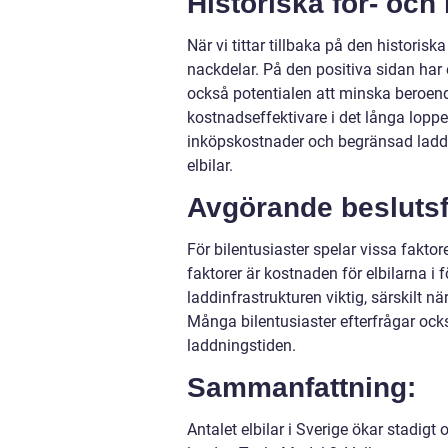
Historiska för- och
När vi tittar tillbaka på den historisk
nackdelar. På den positiva sidan har e
också potentialen att minska beroen
kostnadseffektivare i det långa lopp
inköpskostnader och begränsad laddin
elbilar.
Avgörande beslutsfa
För bilentusiaster spelar vissa faktor
faktorer är kostnaden för elbilarna i
laddinfrastrukturen viktig, särskilt n
Många bilentusiaster efterfrågar ocks
laddningstiden.
Sammanfattning:
Antalet elbilar i Sverige ökar stadigt 