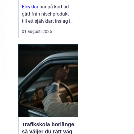
Elcyklar
har på kort tid
gått från nischprodukt
till ett självklart inslag i
många städer och
01 augusti 2026
samhällen.
Kombinationen av vanlig
trampning och
elassistans gör det
enklare att välja cykeln i
s...
Trafikskola borlänge
så väljer du rätt väg