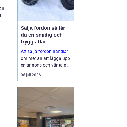
lan
r
Sälja fordon så får
du en smidig och
trygg affär
Att sälja fordon handlar
om mer än att lägga upp
en annons och vänta på
svar. Många vill få en
06 juli 2026
bra peng för bilen,
fyrhjulingen eller
snöskotern, men lika
viktigt är en säker affär,
snabb betalning oc...