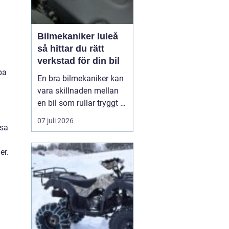
Bilmekaniker luleå
så hittar du rätt
verkstad för din bil
pa
En bra bilmekaniker kan
vara skillnaden mellan
en bil som rullar tryggt i
många år och
07 juli 2026
återkommande problem
ssa
som aldrig verkar ta slut.
I Luleå finns många
er.
verkstäder att välja på,
men hur vet du
egentligen vem som gör
ett bra jobb, håller vad
de lova...