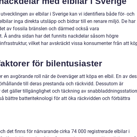
 nackdelar med elbilar i Sverige
a utvecklingen av elbilar i Sverige kan vi identifiera både för- och
lbilar inga direkta utsläpp och bidrar till en renare miljö. De har
det av fossila bränslen och därmed också vara
et. Å andra sidan har det funnits nackdelar såsom högre
frastruktur, vilket har avskräckt vissa konsumenter från att kö
ktorer för bilentusiaster
er en avgörande roll när de överväger att köpa en elbil. En av de
 förhållande till deras prestanda och räckvidd. Dessutom är
är det gäller tillgänglighet och täckning av snabbladdningsstation
å bättre batteriteknologi för att öka räckvidden och förbättra
och det finns för närvarande cirka 74 000 registrerade elbilar i