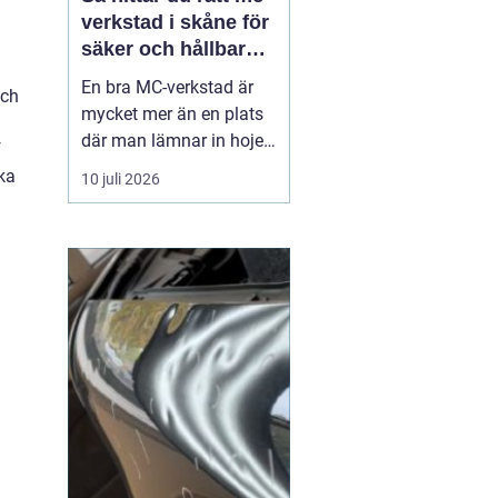
verkstad i skåne för
säker och hållbar
körning
En bra MC-verkstad är
och
mycket mer än en plats
där man lämnar in hojen
f
när något går sönder.
ka
10 juli 2026
För många förare i
Skåne handlar det om
trygghet, säkerhet och
körglädje under lång tid
framöver. En
genomtänkt serviceplan
förlänger livslängden på
motorcykel...