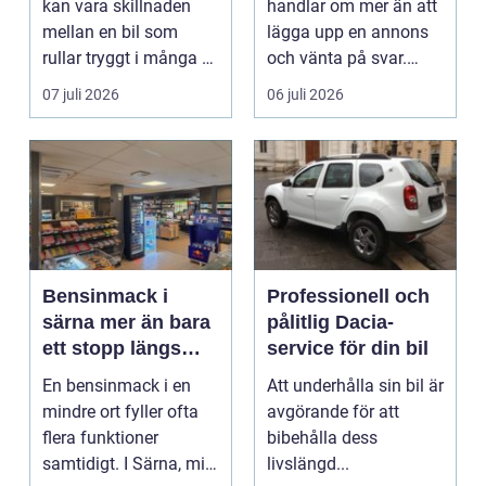
kan vara skillnaden
handlar om mer än att
mellan en bil som
lägga upp en annons
rullar tryggt i många år
och vänta på svar.
och återkommande ...
Många vill få en bra
07 juli 2026
06 juli 2026
p...
Bensinmack i
Professionell och
särna mer än bara
pålitlig Dacia-
ett stopp längs
service för din bil
vägen
En bensinmack i en
Att underhålla sin bil är
mindre ort fyller ofta
avgörande för att
flera funktioner
bibehålla dess
samtidigt. I Särna, mitt
livslängd...