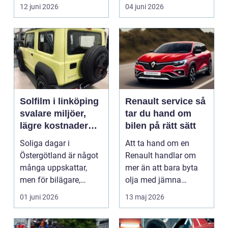
i norra Dalarna,...
12 juni 2026
04 juni 2026
Solfilm i linköping
Renault service så
svalare miljöer,
tar du hand om
lägre kostnader
bilen på rätt sätt
och bättre komfort
Soliga dagar i
Att ta hand om en
Östergötland är något
Renault handlar om
många uppskattar,
mer än att bara byta
men för bilägare,
olja med jämna
båtägare och
mellanrum. För många
01 juni 2026
13 maj 2026
fastighetsförv...
biläga...