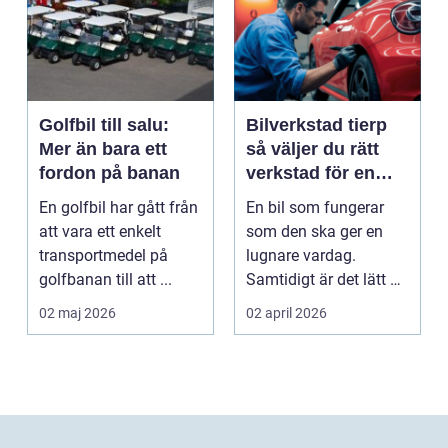
Golfbil till salu:
Bilverkstad tierp
Mer än bara ett
så väljer du rätt
fordon på banan
verkstad för en
tryggare bilvardag
En golfbil har gått från
En bil som fungerar
att vara ett enkelt
som den ska ger en
transportmedel på
lugnare vardag.
golfbanan till att ...
Samtidigt är det lätt att
skjuta upp service ...
02 maj 2026
02 april 2026