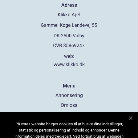
Adress
web:
www.klikko.dk
Menu
Annonsering
Om oss
Cookies
På vores website bruges cookies til at huske dine indstillinger,
Kontakta oss
statistik og personalisering af indhold og annoncer. Denne
Sitemap
information deles med tredjepart. Ved fortsat brug af websiden