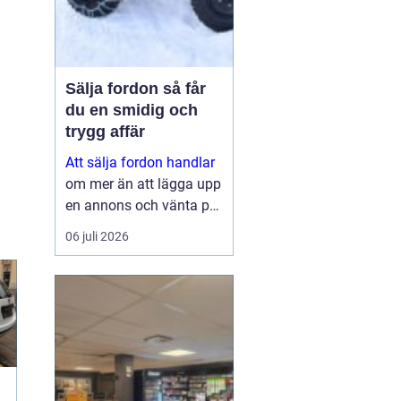
Sälja fordon så får
du en smidig och
trygg affär
Att sälja fordon handlar
om mer än att lägga upp
en annons och vänta på
svar. Många vill få en
06 juli 2026
bra peng för bilen,
fyrhjulingen eller
snöskotern, men lika
viktigt är en säker affär,
snabb betalning oc...