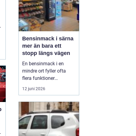
r
Bensinmack i särna
mer än bara ett
stopp längs vägen
En bensinmack i en
mindre ort fyller ofta
flera funktioner
samtidigt. I Särna, mitt i
12 juni 2026
norra Dalarna, blir
macken en naturlig
knutpunkt för både
p
ortsbor och
genomresande. Här
handlar det om mer än
r