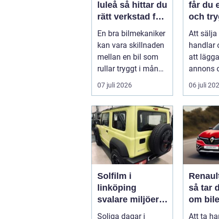
luleå så hittar du
får du 
rätt verkstad för
och try
din bil
En bra bilmekaniker
Att sälja
kan vara skillnaden
handlar
mellan en bil som
att lägg
rullar tryggt i många
annons 
år och
på svar.
07 juli 2026
06 juli 20
återkommande ...
få en bra
Solfilm i
Renaul
linköping
så tar 
svalare miljöer,
om bile
lägre kostnader
sätt
Soliga dagar i
Att ta h