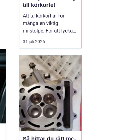
till körkortet
Att ta körkort är för
många en viktig
milstolpe. För att lyckas
på ett tryggt och
31 juli 2026
effektivt sätt spelar valet
av trafikskola stor roll.
Den som söker en
Trafikskola Borlänge
möter i dag många
alternativ, med a...
Så hittar du rätt mc-