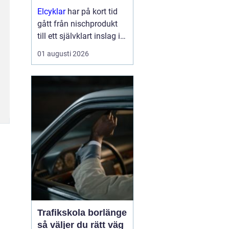
Elcyklar
har på kort tid
gått från nischprodukt
till ett självklart inslag i
många städer och
01 augusti 2026
samhällen.
Kombinationen av vanlig
trampning och
elassistans gör det
enklare att välja cykeln i
s...
Trafikskola borlänge
så väljer du rätt väg