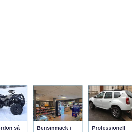
rdon så
Bensinmack i
Professionell