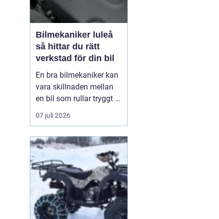
Bilmekaniker luleå
så hittar du rätt
verkstad för din bil
En bra bilmekaniker kan
vara skillnaden mellan
en bil som rullar tryggt i
många år och
07 juli 2026
återkommande problem
som aldrig verkar ta slut.
I Luleå finns många
verkstäder att välja på,
men hur vet du
egentligen vem som gör
ett bra jobb, håller vad
de lova...