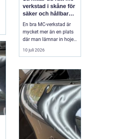
verkstad i skåne för
säker och hållbar
körning
En bra MC-verkstad är
mycket mer än en plats
där man lämnar in hojen
när något går sönder.
10 juli 2026
För många förare i
Skåne handlar det om
trygghet, säkerhet och
körglädje under lång tid
framöver. En
genomtänkt serviceplan
förlänger livslängden på
motorcykel...