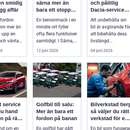
en smidig
särna mer än
och pålitlig
gg affär
bara ett stopp
Dacia-service
längs vägen
för din bil
 fordon
En bensinmack i en
Att underhålla sin
 om mer än
mindre ort fyller
bil är avgörande fö
a upp en
ofta flera funktioner
att bibehålla dess
och vänta
samtidigt. I Särna,
livslängd...
 Många vill
mitt i norra
26
12 juni 2026
04 juni 2026
 p...
Dalarna,...
t service
Golfbil till salu:
Bilverkstad tier
du hand
Mer än bara ett
så väljer du rätt
n på rätt
fordon på banan
verkstad för en
tryggare
and om en
En golfbil har gått
En bil som fungera