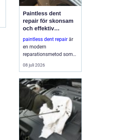
Paintless dent
repair för skonsam
och effektiv
reparation av
paintless dent repair
är
bucklor
en modern
reparationsmetod som
används för att ta bort
08 juli 2026
bucklor i bilplåt utan att
skada lacken. Metoden
har blivit mycket populär
i sverige eftersom den
kombinerar
hantverksskickl...