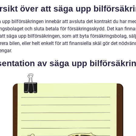
sikt över att säga upp bilförsäkr
a upp bilförsäkringen innebär att avsluta det kontrakt du har me
ingsbolaget och sluta betala för försäkringsskydd. Det kan finna
l att säga upp bilförsäkringen, som att byta försäkringsbolag, sälj
rera bilen, eller helt enkelt för att finansiella skäl gör det nödvän
engar.
entation av säga upp bilförsäkri