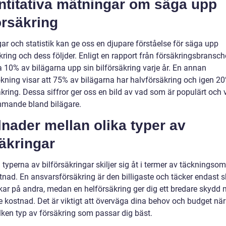
ntitativa mätningar om säga upp
örsäkring
ar och statistik kan ge oss en djupare förståelse för säga upp
kring och dess följder. Enligt en rapport från försäkringsbransc
a 10% av bilägarna upp sin bilförsäkring varje år. En annan
kning visar att 75% av bilägarna har halvförsäkring och igen 2
kring. Dessa siffror ger oss en bild av vad som är populärt och 
mande bland bilägare.
lnader mellan olika typer av
äkringar
 typerna av bilförsäkringar skiljer sig åt i termer av täckningso
tnad. En ansvarsförsäkring är den billigaste och täcker endast 
kar på andra, medan en helförsäkring ger dig ett bredare skydd m
e kostnad. Det är viktigt att överväga dina behov och budget när
ilken typ av försäkring som passar dig bäst.