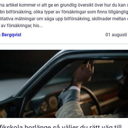
na artikel kommer vi att ge en grundlig översikt över hur du kan
in bilförsäkring, olika typer av försäkringar som finns tillgänglig
itativa mätningar om säga upp bilförsäkring, skillnader mellan 
 av försäkringar, his...
 Bergqvist
01 augusti
kola borlänge så väljer du rätt väg till