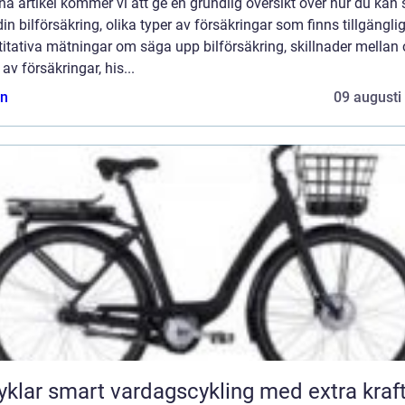
na artikel kommer vi att ge en grundlig översikt över hur du kan
in bilförsäkring, olika typer av försäkringar som finns tillgänglig
itativa mätningar om säga upp bilförsäkring, skillnader mellan 
 av försäkringar, his...
n
09 augusti
Elcyklar smart vardagscykling med extra kraf