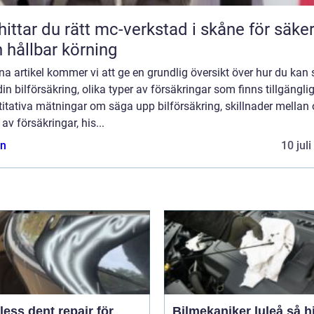
hittar du rätt mc-verkstad i skåne för säke
 hållbar körning
na artikel kommer vi att ge en grundlig översikt över hur du kan
in bilförsäkring, olika typer av försäkringar som finns tillgänglig
itativa mätningar om säga upp bilförsäkring, skillnader mellan 
 av försäkringar, his...
n
10 jul
less dent repair för
Bilmekaniker luleå så hittar