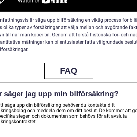
attningsvis är säga upp bilförsäkring en viktig process för bil
s olika typer av försäkringar att välja mellan och avgörande fakt
n till när man köper bil. Genom att förstå historiska för- och na
antitativa mätningar kan bilentusiaster fatta välgrundade besl
lförsäkringar.
FAQ
r säger jag upp min bilförsäkring?
tt säga upp din bilförsäkring behöver du kontakta ditt
äkringsbolag och meddela dem om ditt beslut. De kommer att ge
pecifika stegen och dokumenten som behövs för att avsluta
äkringskontraktet.