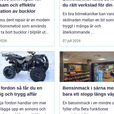
sam och effektiv
du rätt verkstad för din 
ation av bucklor
En bra bilmekaniker kan var
ess dent repair är en modern
skillnaden mellan en bil som 
ationsmetod som används
tryggt i många år och
 ta bort bucklor i bilplåt ut...
återkommande ...
 2026
07 juli 2026
on så får du en
Bensinmack i särna mer än
g och trygg affär
bara ett stopp längs vä
lja fordon handlar om mer
En bensinmack i en mindre o
t lägga upp en annons och
fyller ofta flera funktioner