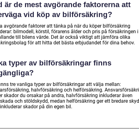
d är de mest avgörande faktorerna att
erväga vid köp av bilförsäkring?
a avgörande faktorer att tänka på när du köper bilförsäkring
derar: bilmodell, körstil, förarens ålder och pris på försäkringen i
llande till bilens värde. Det är också viktigt att jämföra olika
kringsbolag för att hitta det bästa erbjudandet för dina behov.
ka typer av bilförsäkringar finns
lgängliga?
inns tre vanliga typer av bilförsäkringar att välja mellan:
arsförsäkring, halvförsäkring och helförsäkring. Ansvarsförsäkr
er skador du orsakar på andra, halvförsäkring inkluderar även
skada och stöldskydd, medan helförsäkring ger ett bredare sky
inkluderar skador på din egen bil.