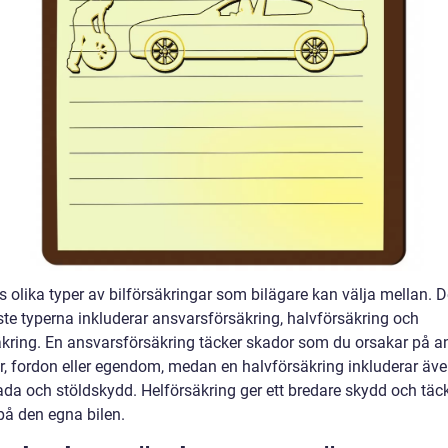
s olika typer av bilförsäkringar som bilägare kan välja mellan. 
ste typerna inkluderar ansvarsförsäkring, halvförsäkring och
äkring. En ansvarsförsäkring täcker skador som du orsakar på a
r, fordon eller egendom, medan en halvförsäkring inkluderar äv
da och stöldskydd. Helförsäkring ger ett bredare skydd och täc
på den egna bilen.