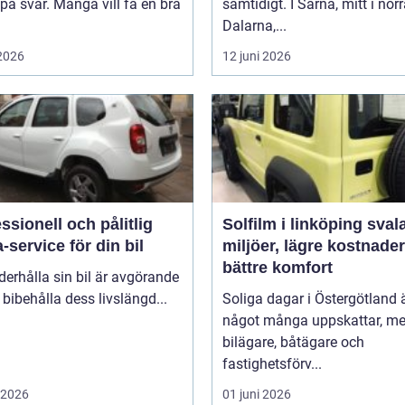
på svar. Många vill få en bra
samtidigt. I Särna, mitt i nor
Dalarna,...
 2026
12 juni 2026
ssionell och pålitlig
Solfilm i linköping svalare
-service för din bil
miljöer, lägre kostnade
bättre komfort
derhålla sin bil är avgörande
t bibehålla dess livslängd...
Soliga dagar i Östergötland 
något många uppskattar, me
bilägare, båtägare och
fastighetsförv...
i 2026
01 juni 2026