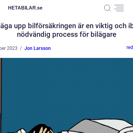
HETABILAR.
se
säga upp bilförsäkringen är en viktig och i
nödvändig process för bilägare
red
ber 2023
Jon Larsson