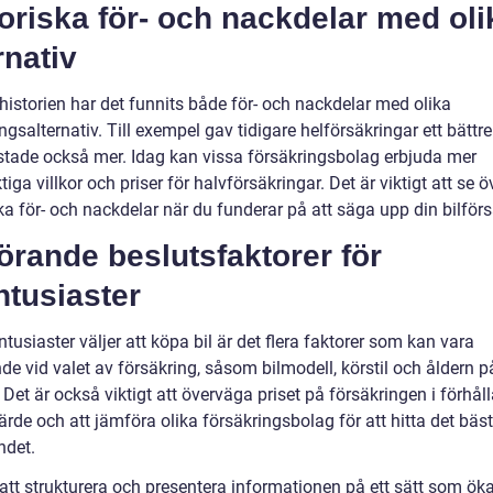
oriska för- och nackdelar med oli
rnativ
istorien har det funnits både för- och nackdelar med olika
ngsalternativ. Till exempel gav tidigare helförsäkringar ett bättr
tade också mer. Idag kan vissa försäkringsbolag erbjuda mer
tiga villkor och priser för halvförsäkringar. Det är viktigt att se ö
ka för- och nackdelar när du funderar på att säga upp din bilförs
rande beslutsfaktorer för
ntusiaster
ntusiaster väljer att köpa bil är det flera faktorer som kan vara
e vid valet av försäkring, såsom bilmodell, körstil och åldern p
 Det är också viktigt att överväga priset på försäkringen i förhåll
ärde och att jämföra olika försäkringsbolag för att hitta det bäs
ndet.
tt strukturera och presentera informationen på ett sätt som öka