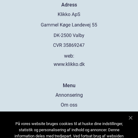
Adress
web:
www.klikko.dk
Menu
Annonsering
Om oss
Cookies
På vores website bruges cookies til at huske dine indstillinger,
Kontakta oss
statistik og personalisering af indhold og annoncer. Denne
Sitemap
information deles med tredjepart. Ved fortsat brug af websiden