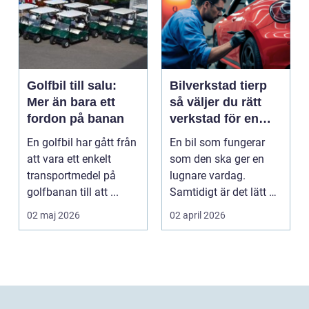
Golfbil till salu:
Bilverkstad tierp
Mer än bara ett
så väljer du rätt
fordon på banan
verkstad för en
tryggare bilvardag
En golfbil har gått från
En bil som fungerar
att vara ett enkelt
som den ska ger en
transportmedel på
lugnare vardag.
golfbanan till att ...
Samtidigt är det lätt att
skjuta upp service ...
02 maj 2026
02 april 2026