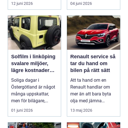
i norra Dalarna,...
12 juni 2026
04 juni 2026
Solfilm i linköping
Renault service så
svalare miljöer,
tar du hand om
lägre kostnader
bilen på rätt sätt
och bättre komfort
Soliga dagar i
Att ta hand om en
Östergötland är något
Renault handlar om
många uppskattar,
mer än att bara byta
men för bilägare,
olja med jämna
båtägare och
mellanrum. För många
01 juni 2026
13 maj 2026
fastighetsförv...
biläga...