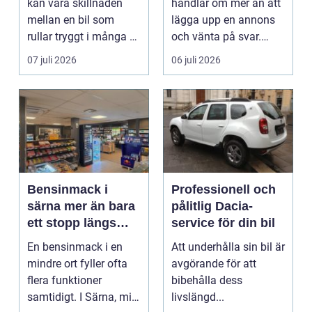
kan vara skillnaden
handlar om mer än att
mellan en bil som
lägga upp en annons
rullar tryggt i många år
och vänta på svar.
och återkommande ...
Många vill få en bra
07 juli 2026
06 juli 2026
p...
Bensinmack i
Professionell och
särna mer än bara
pålitlig Dacia-
ett stopp längs
service för din bil
vägen
En bensinmack i en
Att underhålla sin bil är
mindre ort fyller ofta
avgörande för att
flera funktioner
bibehålla dess
samtidigt. I Särna, mitt
livslängd...