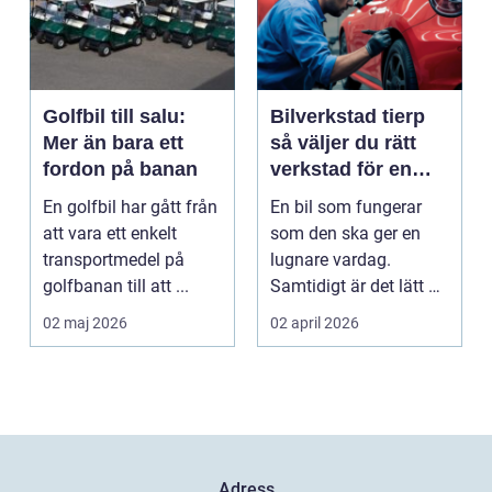
Golfbil till salu:
Bilverkstad tierp
Mer än bara ett
så väljer du rätt
fordon på banan
verkstad för en
tryggare bilvardag
En golfbil har gått från
En bil som fungerar
att vara ett enkelt
som den ska ger en
transportmedel på
lugnare vardag.
golfbanan till att ...
Samtidigt är det lätt att
skjuta upp service ...
02 maj 2026
02 april 2026
Adress