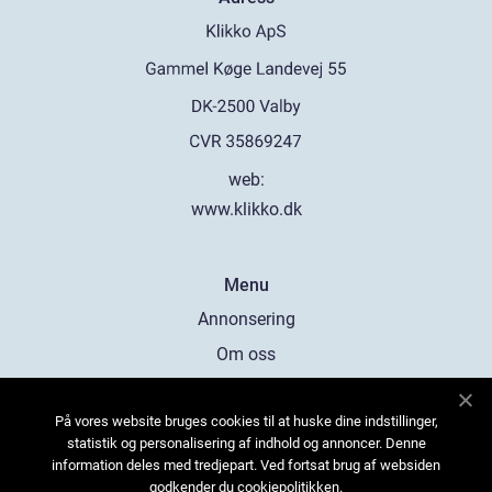
web:
www.klikko.dk
Menu
Annonsering
Om oss
Cookies
På vores website bruges cookies til at huske dine indstillinger,
Kontakta oss
statistik og personalisering af indhold og annoncer. Denne
Sitemap
information deles med tredjepart. Ved fortsat brug af websiden
godkender du cookiepolitikken.