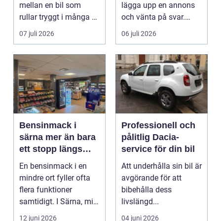
mellan en bil som
lägga upp en annons
rullar tryggt i många år
och vänta på svar.
och återkommande ...
Många vill få en bra
07 juli 2026
06 juli 2026
p...
Bensinmack i
Professionell och
särna mer än bara
pålitlig Dacia-
ett stopp längs
service för din bil
vägen
En bensinmack i en
Att underhålla sin bil är
mindre ort fyller ofta
avgörande för att
flera funktioner
bibehålla dess
samtidigt. I Särna, mitt
livslängd...
i norra Dalarna,...
12 juni 2026
04 juni 2026