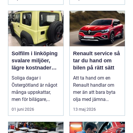
Solfilm i linköping
Renault service så
svalare miljöer,
tar du hand om
lägre kostnader
bilen på rätt sätt
och bättre komfort
Soliga dagar i
Att ta hand om en
Östergötland är något
Renault handlar om
många uppskattar,
mer än att bara byta
men för bilägare,
olja med jämna
båtägare och
mellanrum. För många
01 juni 2026
13 maj 2026
fastighetsförv...
biläga...