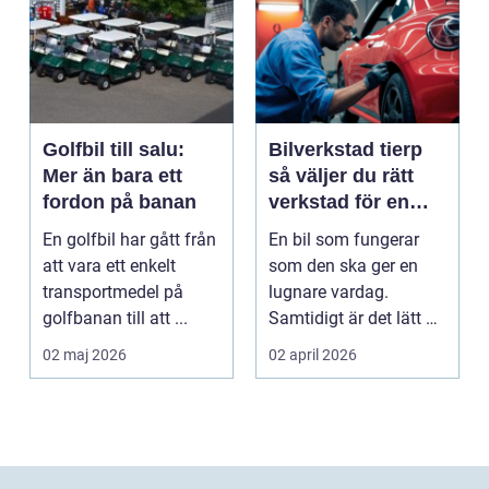
Golfbil till salu:
Bilverkstad tierp
Mer än bara ett
så väljer du rätt
fordon på banan
verkstad för en
tryggare bilvardag
En golfbil har gått från
En bil som fungerar
att vara ett enkelt
som den ska ger en
transportmedel på
lugnare vardag.
golfbanan till att ...
Samtidigt är det lätt att
skjuta upp service ...
02 maj 2026
02 april 2026