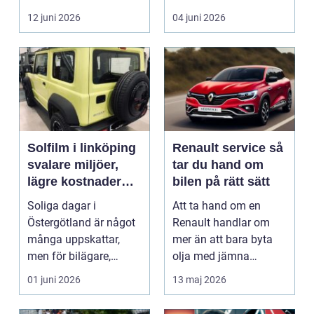
i norra Dalarna,...
12 juni 2026
04 juni 2026
Solfilm i linköping
Renault service så
svalare miljöer,
tar du hand om
lägre kostnader
bilen på rätt sätt
och bättre komfort
Soliga dagar i
Att ta hand om en
Östergötland är något
Renault handlar om
många uppskattar,
mer än att bara byta
men för bilägare,
olja med jämna
båtägare och
mellanrum. För många
01 juni 2026
13 maj 2026
fastighetsförv...
biläga...