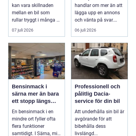
kan vara skillnaden
handlar om mer än att
mellan en bil som
lägga upp en annons
rullar tryggt i många år
och vänta på svar.
och återkommande ...
Många vill få en bra
07 juli 2026
06 juli 2026
p...
Bensinmack i
Professionell och
särna mer än bara
pålitlig Dacia-
ett stopp längs
service för din bil
vägen
En bensinmack i en
Att underhålla sin bil är
mindre ort fyller ofta
avgörande för att
flera funktioner
bibehålla dess
samtidigt. I Särna, mitt
livslängd...