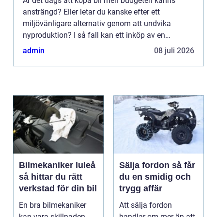
Är det dags att köpa bil men budgeten känns
ansträngd? Eller letar du kanske efter ett
miljövänligare alternativ genom att undvika
nyproduktion? I så fall kan ett inköp av en
begagnad bil vara den perfekta l&o...
admin
08 juli 2026
Bilmekaniker luleå
Sälja fordon så får
så hittar du rätt
du en smidig och
verkstad för din bil
trygg affär
En bra bilmekaniker
Att sälja fordon
kan vara skillnaden
handlar om mer än att