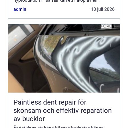
nyproduktion? I så fall kan ett inköp av en
begagnad bil vara den perfekta l&o...
admin
10 juli 2026
Paintless dent repair för
skonsam och effektiv reparation
av bucklor