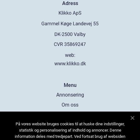
Adress
web:
www.klikko.dk
Menu
Annonsering
Om oss
Cookies
På vores website bruges cookies til at huske dine indstillinger,
Kontakta oss
statistik og personalisering af indhold og annoncer. Denne
Sitemap
information deles med tredjepart. Ved fortsat brug af websiden