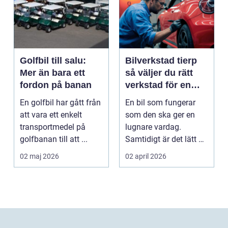
Golfbil till salu:
Bilverkstad tierp
Mer än bara ett
så väljer du rätt
fordon på banan
verkstad för en
tryggare bilvardag
En golfbil har gått från
En bil som fungerar
att vara ett enkelt
som den ska ger en
transportmedel på
lugnare vardag.
golfbanan till att ...
Samtidigt är det lätt att
skjuta upp service ...
02 maj 2026
02 april 2026