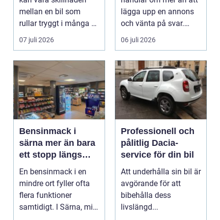
mellan en bil som
lägga upp en annons
rullar tryggt i många år
och vänta på svar.
och återkommande ...
Många vill få en bra
07 juli 2026
06 juli 2026
p...
Bensinmack i
Professionell och
särna mer än bara
pålitlig Dacia-
ett stopp längs
service för din bil
vägen
En bensinmack i en
Att underhålla sin bil är
mindre ort fyller ofta
avgörande för att
flera funktioner
bibehålla dess
samtidigt. I Särna, mitt
livslängd...
i norra Dalarna,...