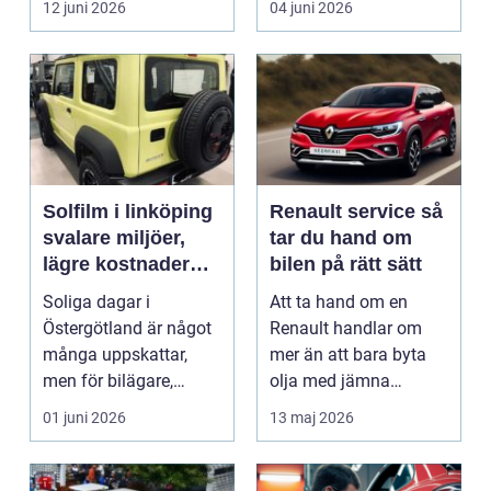
12 juni 2026
04 juni 2026
Solfilm i linköping
Renault service så
svalare miljöer,
tar du hand om
lägre kostnader
bilen på rätt sätt
och bättre komfort
Soliga dagar i
Att ta hand om en
Östergötland är något
Renault handlar om
många uppskattar,
mer än att bara byta
men för bilägare,
olja med jämna
båtägare och
mellanrum. För många
01 juni 2026
13 maj 2026
fastighetsförv...
biläga...