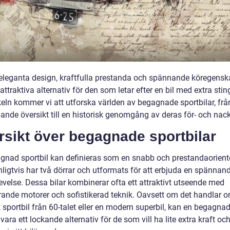
 eleganta design, kraftfulla prestanda och spännande köregensk
 attraktiva alternativ för den som letar efter en bil med extra stin
keln kommer vi att utforska världen av begagnade sportbilar, frå
ande översikt till en historisk genomgång av deras för- och nack
rsikt över begagnade sportbilar
gnad sportbil kan definieras som en snabb och prestandaoriente
ligtvis har två dörrar och utformats för att erbjuda en spännan
evelse. Dessa bilar kombinerar ofta ett attraktivt utseende med
ande motorer och sofistikerad teknik. Oavsett om det handlar 
 sportbil från 60-talet eller en modern superbil, kan en begagna
 vara ett lockande alternativ för de som vill ha lite extra kraft oc