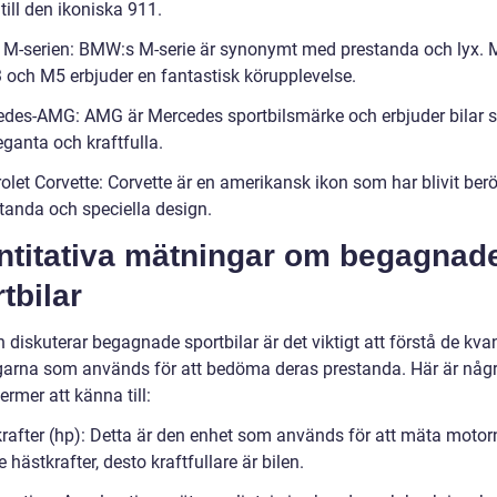
till den ikoniska 911.
M-serien: BMW:s M-serie är synonymt med prestanda och lyx. 
och M5 erbjuder en fantastisk körupplevelse.
edes-AMG: AMG är Mercedes sportbilsmärke och erbjuder bilar 
ganta och kraftfulla.
olet Corvette: Corvette är en amerikansk ikon som har blivit ber
standa och speciella design.
ntitativa mätningar om begagnad
tbilar
diskuterar begagnade sportbilar är det viktigt att förstå de kvan
arna som används för att bedöma deras prestanda. Här är någ
termer att känna till:
krafter (hp): Detta är den enhet som används för att mäta motorn
 hästkrafter, desto kraftfullare är bilen.