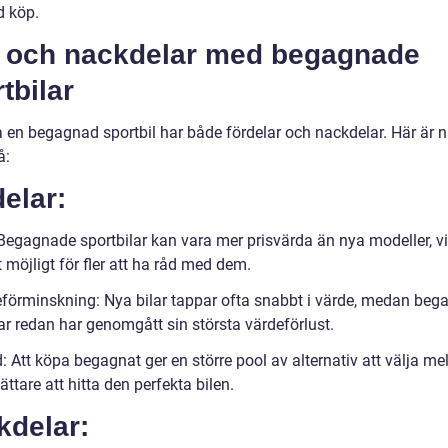
d köp.
- och nackdelar med begagnade
tbilar
a en begagnad sportbil har både fördelar och nackdelar. Här är n
å:
elar:
 Begagnade sportbilar kan vara mer prisvärda än nya modeller, vi
 möjligt för fler att ha råd med dem.
eförminskning: Nya bilar tappar ofta snabbt i värde, medan be
ar redan har genomgått sin största värdeförlust.
: Att köpa begagnat ger en större pool av alternativ att välja mel
 lättare att hitta den perfekta bilen.
kdelar: