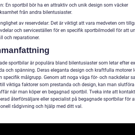
n: En sportbil bör ha en attraktiv och unik design som väcker
samhet från andra bilentusiaster.
änglighet av reservdelar: Det är viktigt att vara medveten om til
vdelar och serviceställen för en specifik sportbilmodell för att u
l och reparationer.
manfattning
e sportbilar är populära bland bilentusiaster som letar efter ex
da och spänning. Deras eleganta design och kraftfulla motorer 
g en specifik målgrupp. Genom att noga väga för- och nackdelar s
till viktiga faktorer som prestanda och design, kan man slutföra
affär när man köper en begagnad sportbil. Tveka inte att kontak
erad återförsäljare eller specialist på begagnade sportbilar för a
onell rådgivning och hjälp med ditt val.