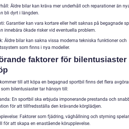
håll: Äldre bilar kan kräva mer underhåll och reparationer än nya
an bli dyrt i längden.
ti: Garantier kan vara kortare eller helt saknas på begagnade spo
an innebära ökade risker vid eventuella problem.
ik: Äldre bilar kan sakna vissa moderna tekniska funktioner och
tssystem som finns i nya modeller.
rande faktorer för bilentusiaster
öp
 kommer till att köpa en begagnad sportbil finns det flera avgör
 som bilentusiaster tar hänsyn till:
tanda: En sportbil ska erbjuda imponerande prestanda och snab
tion för att tillfredsställa den krävande körglädjen.
plevelse: Faktorer som fjädring, väghållning och styrning spelar
oll för att skapa en enastående körupplevelse.