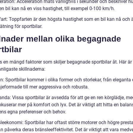
eration: Acceleration mäts vanligtvis i sekunder och beskriver h
n bil kan nå en viss hastighet, till exempel 0-100 km/h.
fart: Toppfarten är den högsta hastighet som en bil kan nå och 
ätning för sportbilar.
llnader mellan olika begagnade
tbilar
ns en mängd faktorer som skiljer begagnade sportbilar åt. Här är
nligaste skillnaderna:
n: Sportbilar kommer i olika former och storlekar, från eleganta
njeformade till mer aggressiva och robusta.
anda: Vissa sportbilar är avsedda för att ge en ren körglädje, m
kuserar mer på komfort och lyx. Det är viktigt att hitta en bala
ens egna preferenser och behov.
sleekonomi: Sportbilar har oftast större motorer och högre prest
an påverka deras bränsleeffektivitet. Det är viktigt att vara med