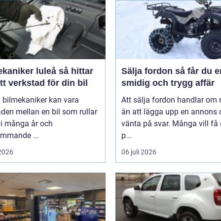
niker luleå så hittar
Sälja fordon så får du en
tt verkstad för din bil
smidig och trygg affär
 bilmekaniker kan vara
Att sälja fordon handlar om
aden mellan en bil som rullar
än att lägga upp en annons 
 i många år och
vänta på svar. Många vill få
ommande ...
p...
 2026
06 juli 2026