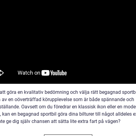
tt göra en kvalitativ bedömning och välja rätt begagnad sportb
a av en oöverträffad körupplevelse som är både spännande och
sställande. Oavsett om du föredrar en klassisk ikon eller en mode
, kan en begagnad sportbil göra dina bilturer till något alldeles e
nte ge dig själv chansen att sätta lite extra fart på vägen?