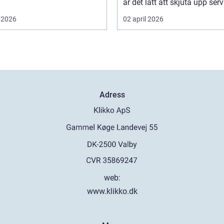
är det lätt att skjuta upp servi
 2026
02 april 2026
Adress
web:
www.klikko.dk