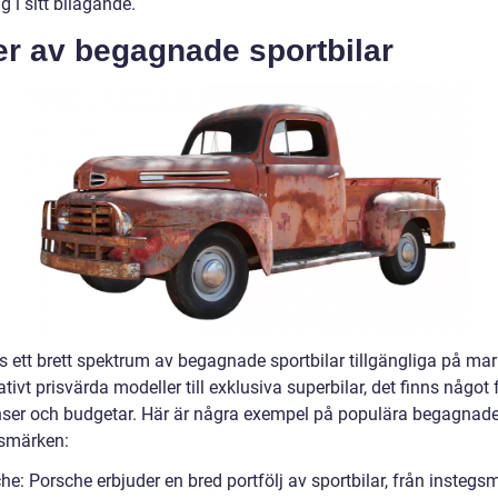
 i sitt bilägande.
er av begagnade sportbilar
ns ett brett spektrum av begagnade sportbilar tillgängliga på ma
ativt prisvärda modeller till exklusiva superbilar, det finns något 
nser och budgetar. Här är några exempel på populära begagnad
lsmärken:
he: Porsche erbjuder en bred portfölj av sportbilar, från instegs