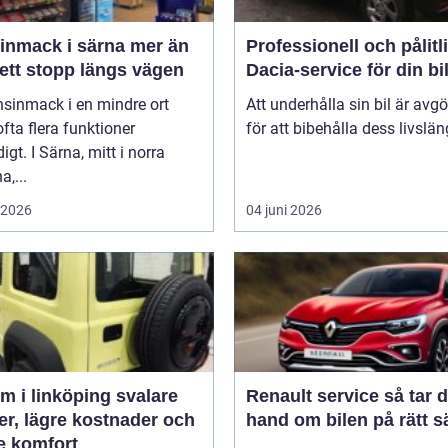
mack i särna mer än
Professionell och pålitl
ett stopp längs vägen
Dacia-service för din bi
nsinmack i en mindre ort
Att underhålla sin bil är avg
 ofta flera funktioner
för att bibehålla dess livslän
igt. I Särna, mitt i norra
a,...
i 2026
04 juni 2026
 i linköping svalare
Renault service så tar du
er, lägre kostnader och
hand om bilen på rätt s
e komfort