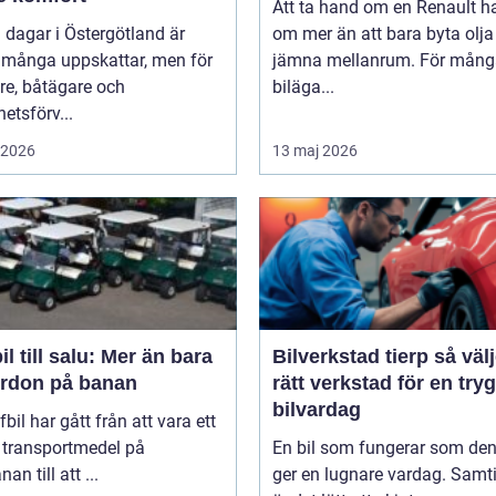
Att ta hand om en Renault h
 dagar i Östergötland är
om mer än att bara byta olj
 många uppskattar, men för
jämna mellanrum. För mång
re, båtägare och
biläga...
hetsförv...
i 2026
13 maj 2026
il till salu: Mer än bara
Bilverkstad tierp så väljer du
fordon på banan
rätt verkstad för en try
bilvardag
fbil har gått från att vara ett
 transportmedel på
En bil som fungerar som de
an till att ...
ger en lugnare vardag. Samti