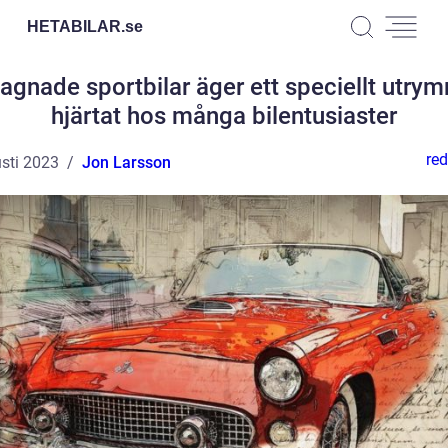
HETABILAR.
se
agnade sportbilar äger ett speciellt utrym
hjärtat hos många bilentusiaster
red
sti 2023
Jon Larsson