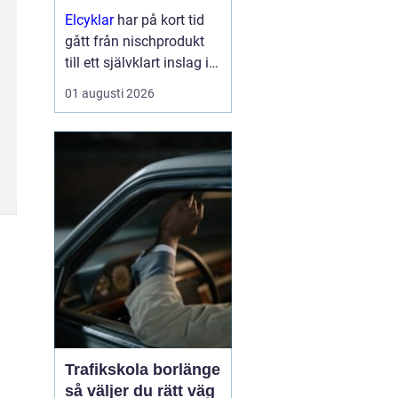
Elcyklar
har på kort tid
gått från nischprodukt
till ett självklart inslag i
många städer och
01 augusti 2026
samhällen.
Kombinationen av vanlig
trampning och
elassistans gör det
enklare att välja cykeln i
s...
Trafikskola borlänge
så väljer du rätt väg