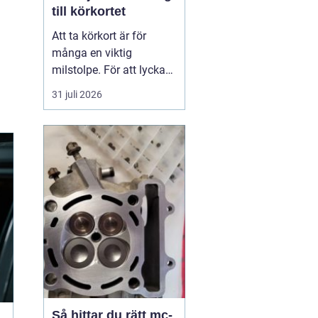
till körkortet
Att ta körkort är för
många en viktig
milstolpe. För att lyckas
på ett tryggt och
31 juli 2026
effektivt sätt spelar valet
av trafikskola stor roll.
Den som söker en
Trafikskola Borlänge
möter i dag många
alternativ, med a...
Så hittar du rätt mc-