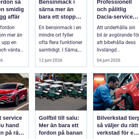
rdon så
Bensinmack i
Professionell
en smidig
särna mer än
och pålitlig
gg affär
bara ett stopp
Dacia-service
längs vägen
för din bil
 fordon
En bensinmack i en
Att underhålla sin
 om mer än
mindre ort fyller
bil är avgörande fö
a upp en
ofta flera funktioner
att bibehålla dess
och vänta
samtidigt. I Särna,
livslängd...
 Många vill
mitt i norra
26
12 juni 2026
04 juni 2026
 p...
Dalarna,...
t service
Golfbil till salu:
Bilverkstad tier
du hand
Mer än bara ett
så väljer du rätt
n på rätt
fordon på banan
verkstad för en