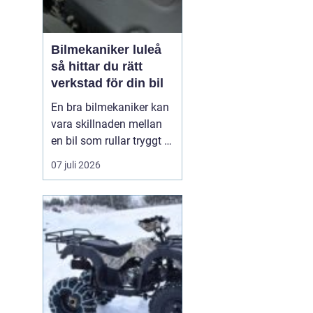
Bilmekaniker luleå
så hittar du rätt
verkstad för din bil
En bra bilmekaniker kan
vara skillnaden mellan
en bil som rullar tryggt i
många år och
07 juli 2026
återkommande problem
som aldrig verkar ta slut.
I Luleå finns många
verkstäder att välja på,
men hur vet du
egentligen vem som gör
ett bra jobb, håller vad
de lova...