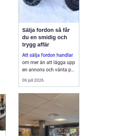
Sälja fordon så får
du en smidig och
trygg affär
Att sälja fordon handlar
om mer än att lägga upp
en annons och vänta på
svar. Många vill få en
06 juli 2026
bra peng för bilen,
fyrhjulingen eller
snöskotern, men lika
viktigt är en säker affär,
snabb betalning oc...