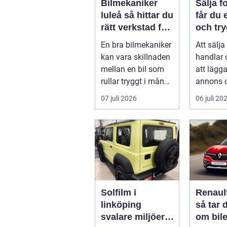
Bilmekaniker
Sälja fo
luleå så hittar du
får du 
rätt verkstad för
och try
din bil
En bra bilmekaniker
Att sälja
kan vara skillnaden
handlar
mellan en bil som
att lägg
rullar tryggt i många
annons 
år och
på svar.
07 juli 2026
06 juli 20
återkommande ...
få en bra
Solfilm i
Renaul
linköping
så tar 
svalare miljöer,
om bile