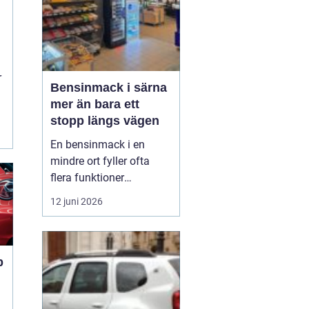
r
Bensinmack i särna
mer än bara ett
stopp längs vägen
En bensinmack i en
mindre ort fyller ofta
flera funktioner
samtidigt. I Särna, mitt i
12 juni 2026
norra Dalarna, blir
macken en naturlig
knutpunkt för både
ortsbor och
p
genomresande. Här
handlar det om mer än