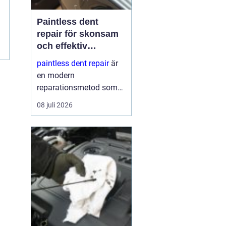
Paintless dent
repair för skonsam
och effektiv
reparation av
paintless dent repair
är
bucklor
en modern
reparationsmetod som
används för att ta bort
08 juli 2026
bucklor i bilplåt utan att
skada lacken. Metoden
har blivit mycket populär
i sverige eftersom den
kombinerar
hantverksskickl...