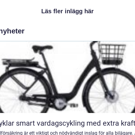
Läs fler inlägg här
 nyheter
Elcyklar smart vardagscykling med extra kraf
lförsäkring är ett viktigt och nödvändigt inslag för alla bilägare. 