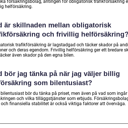
ika försäkringsbolag, antingen för obligatorisk trafikförsäkring e
llig helförsäkring.
 är skillnaden mellan obligatorisk
fikförsäkring och frivillig helförsäkring
gatorisk trafikförsäkring är lagstadgad och täcker skador på and
ner och deras egendom. Frivillig helförsäkring ger ett bredare s
täcker även skador på den egna bilen.
 bör jag tänka på när jag väljer billig
försäkring som bilentusiast?
bilentusiast bör du tänka på priset, men även på vad som ingår 
äkringen och vilka tilläggstjänster som erbjuds. Försäkringsbola
 och finansiella stabilitet är också viktiga faktorer att överväga.