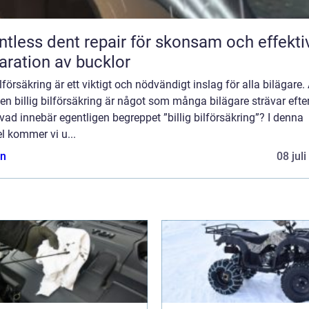
ntless dent repair för skonsam och effekti
aration av bucklor
lförsäkring är ett viktigt och nödvändigt inslag för alla bilägare. 
 en billig bilförsäkring är något som många bilägare strävar efter
ad innebär egentligen begreppet ”billig bilförsäkring”? I denna
el kommer vi u...
n
08 jul