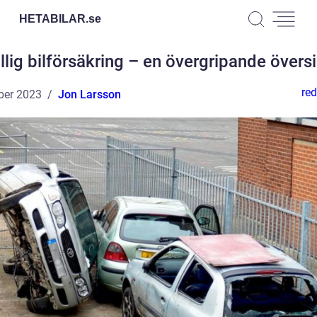
HETABILAR.
se
illig bilförsäkring – en övergripande översi
red
ber 2023
Jon Larsson