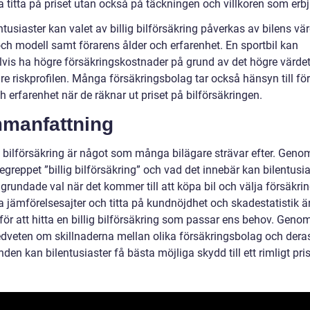
a titta på priset utan också på täckningen och villkoren som erb
ntusiaster kan valet av billig bilförsäkring påverkas av bilens vär
ch modell samt förarens ålder och erfarenhet. En sportbil kan
vis ha högre försäkringskostnader på grund av det högre värde
re riskprofilen. Många försäkringsbolag tar också hänsyn till fö
h erfarenhet när de räknar ut priset på bilförsäkringen.
manfattning
g bilförsäkring är något som många bilägare strävar efter. Genom
egreppet ”billig bilförsäkring” och vad det innebär kan bilentusia
grundade val när det kommer till att köpa bil och välja försäkrin
 jämförelsesajter och titta på kundnöjdhet och skadestatistik är
för att hitta en billig bilförsäkring som passar ens behov. Genom
dveten om skillnaderna mellan olika försäkringsbolag och dera
den kan bilentusiaster få bästa möjliga skydd till ett rimligt pris