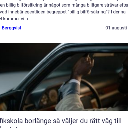
 en billig bilförsäkring är något som många bilägare strävar efter
ad innebär egentligen begreppet ”billig bilförsäkring”? I denna
el kommer vi u...
 Bergqvist
01 augusti
kola borlänge så väljer du rätt väg till