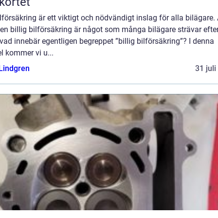
kortet
lförsäkring är ett viktigt och nödvändigt inslag för alla bilägare. 
 en billig bilförsäkring är något som många bilägare strävar efter
ad innebär egentligen begreppet ”billig bilförsäkring”? I denna
el kommer vi u...
 Lindgren
31 jul