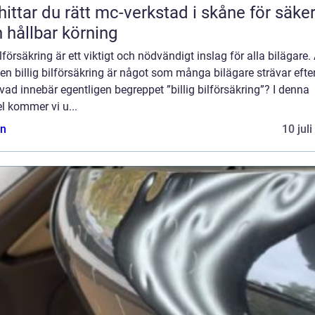
hittar du rätt mc-verkstad i skåne för säke
 hållbar körning
lförsäkring är ett viktigt och nödvändigt inslag för alla bilägare. 
 en billig bilförsäkring är något som många bilägare strävar efter
ad innebär egentligen begreppet ”billig bilförsäkring”? I denna
el kommer vi u...
n
10 jul