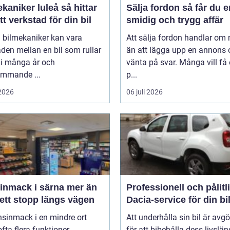
niker luleå så hittar
Sälja fordon så får du en
tt verkstad för din bil
smidig och trygg affär
 bilmekaniker kan vara
Att sälja fordon handlar om
aden mellan en bil som rullar
än att lägga upp en annons 
 i många år och
vänta på svar. Många vill få
ommande ...
p...
 2026
06 juli 2026
mack i särna mer än
Professionell och pålitl
ett stopp längs vägen
Dacia-service för din bi
nsinmack i en mindre ort
Att underhålla sin bil är avg
 ofta flera funktioner
för att bibehålla dess livslän