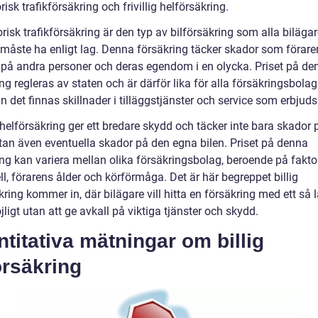
risk trafikförsäkring och frivillig helförsäkring.
risk trafikförsäkring är den typ av bilförsäkring som alla bilägar
 måste ha enligt lag. Denna försäkring täcker skador som förare
 på andra personer och deras egendom i en olycka. Priset på de
ng regleras av staten och är därför lika för alla försäkringsbolag
n det finnas skillnader i tilläggstjänster och service som erbjuds
g helförsäkring ger ett bredare skydd och täcker inte bara skador 
tan även eventuella skador på den egna bilen. Priset på denna
ing kan variera mellan olika försäkringsbolag, beroende på fakt
l, förarens ålder och körförmåga. Det är här begreppet billig
kring kommer in, där bilägare vill hitta en försäkring med ett så l
igt utan att ge avkall på viktiga tjänster och skydd.
titativa mätningar om billig
örsäkring