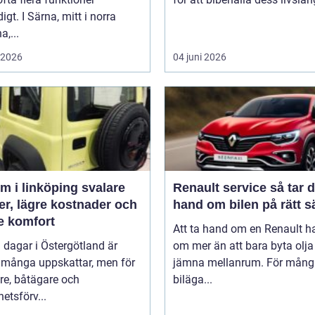
igt. I Särna, mitt i norra
a,...
i 2026
04 juni 2026
 i linköping svalare
Renault service så tar du
er, lägre kostnader och
hand om bilen på rätt s
e komfort
Att ta hand om en Renault h
 dagar i Östergötland är
om mer än att bara byta olj
 många uppskattar, men för
jämna mellanrum. För mång
re, båtägare och
biläga...
hetsförv...