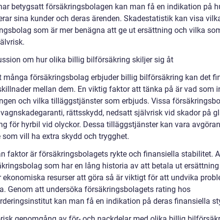
har betygsatt försäkringsbolagen kan man få en indikation på hu
erar sina kunder och deras ärenden. Skadestatistik kan visa vilk
ingsbolag som är mer benägna att ge ut ersättning och vilka so
älvrisk.
ssion om hur olika billig bilförsäkring skiljer sig åt
t många försäkringsbolag erbjuder billig bilförsäkring kan det f
skillnader mellan dem. En viktig faktor att tänka på är vad som i
ingen och vilka tilläggstjänster som erbjuds. Vissa försäkringsb
 vagnskadegaranti, rättsskydd, nedsatt självrisk vid skador på g
ng för hyrbil vid olyckor. Dessa tilläggstjänster kan vara avgöra
 som vill ha extra skydd och trygghet.
 faktor är försäkringsbolagets rykte och finansiella stabilitet. A
äkringsbolag som har en lång historia av att betala ut ersättnin
 ekonomiska resurser att göra så är viktigt för att undvika prob
a. Genom att undersöka försäkringsbolagets rating hos
rderingsinstitut kan man få en indikation på deras finansiella st
orisk genomgång av för- och nackdelar med olika billig bilförsäk