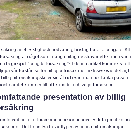
rsäkring är ett viktigt och nödvändigt inslag för alla bilägare. Att
ilförsäkring är något som många bilägare strävar efter, men vad 
en begreppet ”billig bilförsäkring”? I denna artikel kommer vi ut
jupa vår förståelse för billig bilförsäkring, inklusive vad det är, h
 billig bilförsäkring skiljer sig åt och vad man bör tänka på som
iast när det kommer till att köpa bil och välja försäkring.
mfattande presentation av billig
örsäkring
förstå vad billig bilförsäkring innebär behöver vi titta på olika as
rsäkringar. Det finns två huvudtyper av billiga bilförsäkringar: