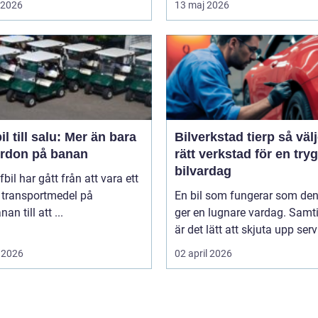
i 2026
13 maj 2026
il till salu: Mer än bara
Bilverkstad tierp så väljer du
fordon på banan
rätt verkstad för en try
bilvardag
fbil har gått från att vara ett
 transportmedel på
En bil som fungerar som de
an till att ...
ger en lugnare vardag. Samti
är det lätt att skjuta upp servi
 2026
02 april 2026