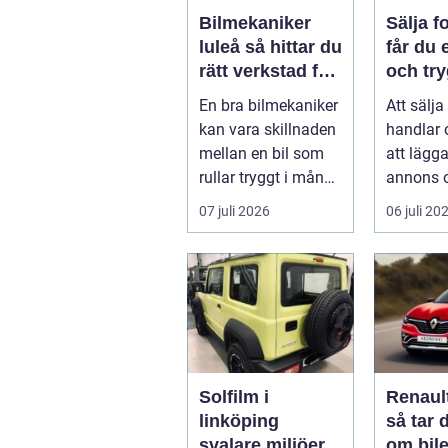
Bilmekaniker
Sälja fo
luleå så hittar du
får du 
rätt verkstad för
och try
din bil
En bra bilmekaniker
Att sälja
kan vara skillnaden
handlar
mellan en bil som
att lägg
rullar tryggt i många
annons 
år och
på svar.
07 juli 2026
06 juli 20
återkommande ...
få en bra
Solfilm i
Renaul
linköping
så tar 
svalare miljöer,
om bile