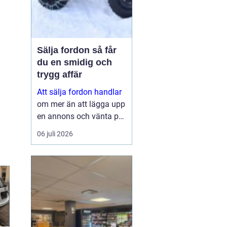
Sälja fordon så får
du en smidig och
trygg affär
Att sälja fordon handlar
om mer än att lägga upp
en annons och vänta på
svar. Många vill få en
06 juli 2026
bra peng för bilen,
fyrhjulingen eller
snöskotern, men lika
viktigt är en säker affär,
snabb betalning oc...