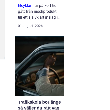
Elcyklar
har på kort tid
gått från nischprodukt
till ett självklart inslag i
många städer och
01 augusti 2026
samhällen.
Kombinationen av vanlig
trampning och
elassistans gör det
enklare att välja cykeln i
s...
Trafikskola borlänge
så väljer du rätt väg