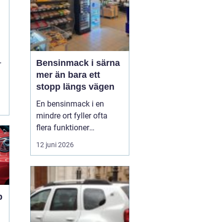
Bensinmack i särna
r
mer än bara ett
stopp längs vägen
En bensinmack i en
mindre ort fyller ofta
flera funktioner
samtidigt. I Särna, mitt i
12 juni 2026
norra Dalarna, blir
macken en naturlig
knutpunkt för både
ortsbor och
p
genomresande. Här
handlar det om mer än