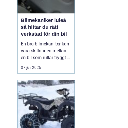
Bilmekaniker luleå
så hittar du rätt
verkstad för din bil
En bra bilmekaniker kan
vara skillnaden mellan
en bil som rullar tryggt i
många år och
07 juli 2026
återkommande problem
som aldrig verkar ta slut.
I Luleå finns många
verkstäder att välja på,
men hur vet du
egentligen vem som gör
ett bra jobb, håller vad
de lova...