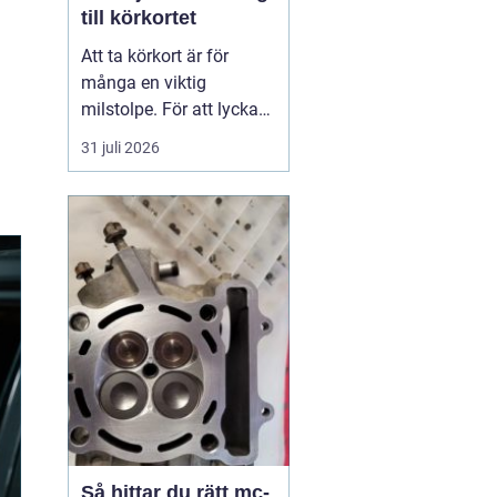
till körkortet
Att ta körkort är för
många en viktig
milstolpe. För att lyckas
på ett tryggt och
31 juli 2026
effektivt sätt spelar valet
av trafikskola stor roll.
Den som söker en
Trafikskola Borlänge
möter i dag många
alternativ, med a...
Så hittar du rätt mc-