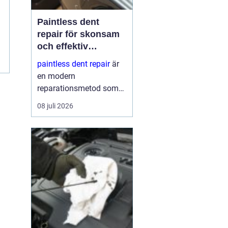
Paintless dent
repair för skonsam
och effektiv
reparation av
paintless dent repair
är
bucklor
en modern
reparationsmetod som
används för att ta bort
08 juli 2026
bucklor i bilplåt utan att
skada lacken. Metoden
har blivit mycket populär
i sverige eftersom den
kombinerar
hantverksskickl...