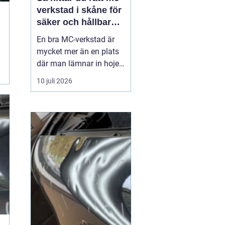
verkstad i skåne för
säker och hållbar
körning
En bra MC-verkstad är
mycket mer än en plats
där man lämnar in hojen
när något går sönder.
10 juli 2026
För många förare i
Skåne handlar det om
trygghet, säkerhet och
körglädje under lång tid
framöver. En
genomtänkt serviceplan
förlänger livslängden på
motorcykel...