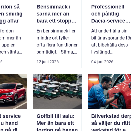
rdon så
Bensinmack i
Professionell
en smidig
särna mer än
och pålitlig
gg affär
bara ett stopp
Dacia-service
längs vägen
för din bil
 fordon
En bensinmack i en
Att underhålla sin
 om mer än
mindre ort fyller
bil är avgörande fö
a upp en
ofta flera funktioner
att bibehålla dess
och vänta
samtidigt. I Särna,
livslängd...
 Många vill
mitt i norra
26
12 juni 2026
04 juni 2026
 p...
Dalarna,...
t service
Golfbil till salu:
Bilverkstad tier
du hand
Mer än bara ett
så väljer du rätt
n på rätt
fordon på banan
verkstad för en