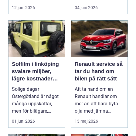
i norra Dalarna,...
12 juni 2026
04 juni 2026
Solfilm i linköping
Renault service så
svalare miljöer,
tar du hand om
lägre kostnader
bilen på rätt sätt
och bättre komfort
Soliga dagar i
Att ta hand om en
Östergötland är något
Renault handlar om
många uppskattar,
mer än att bara byta
men för bilägare,
olja med jämna
båtägare och
mellanrum. För många
01 juni 2026
13 maj 2026
fastighetsförv...
biläga...