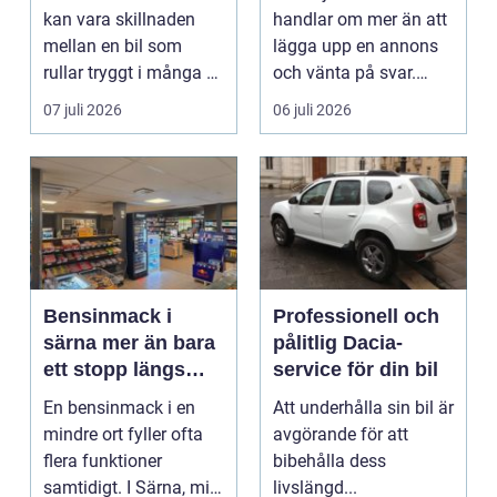
kan vara skillnaden
handlar om mer än att
mellan en bil som
lägga upp en annons
rullar tryggt i många år
och vänta på svar.
och återkommande ...
Många vill få en bra
07 juli 2026
06 juli 2026
p...
Bensinmack i
Professionell och
särna mer än bara
pålitlig Dacia-
ett stopp längs
service för din bil
vägen
En bensinmack i en
Att underhålla sin bil är
mindre ort fyller ofta
avgörande för att
flera funktioner
bibehålla dess
samtidigt. I Särna, mitt
livslängd...