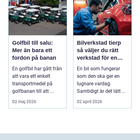
Golfbil till salu:
Bilverkstad tierp
Mer än bara ett
så väljer du rätt
fordon på banan
verkstad för en
tryggare bilvardag
En golfbil har gått från
En bil som fungerar
att vara ett enkelt
som den ska ger en
transportmedel på
lugnare vardag.
golfbanan till att ...
Samtidigt är det lätt att
skjuta upp service ...
02 maj 2026
02 april 2026