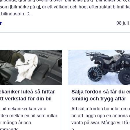
som [bilmärke på g], är ett välkänt och högt eftertraktat bilmärk
bilindustrin. D...
n
08 jul
niker luleå så hittar
Sälja fordon så får du en
tt verkstad för din bil
smidig och trygg affär
 bilmekaniker kan vara
Att sälja fordon handlar om
aden mellan en bil som rullar
än att lägga upp en annons 
 i många år och
vänta på svar. Många vill få
ommande ...
p...