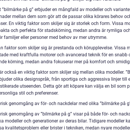
t ”bilmärke på g” erbjuder en mångfald av modeller och varianter
llnader mellan dem som gör att de passar olika körares behov oc
ser. En viktig faktor som skiljer sig är storlek och form. Vissa m
akta och perfekta för stadskörning, medan andra är rymliga oc
för familjer eller personer med behov av mer utrymme.
n faktor som skiljer sig är prestanda och körupplevelse. Vissa 
stade med kraftfulla motorer och avancerad teknik för en snabb 
de körning, medan andra fokuserar mer på komfort och smidig
r också en viktig faktor som skiljer sig mellan olika modeller. ”
bjuder olika designspråk, från sportiga och aggressiva linjer till
istikerade utseenden. Detta gör att köpare kan välja en bil som 
rsonliga stil och preferenser.
orisk genomgång av för- och nackdelar med olika ”bilmärke på g
orisk genomgång av ”bilmärke på g” visar på både för- och nack
ka modeller och generationer av deras bilar. Tidigare modeller k
sa kvalitetsproblem eller brister i tekniken, medan nyare modelle