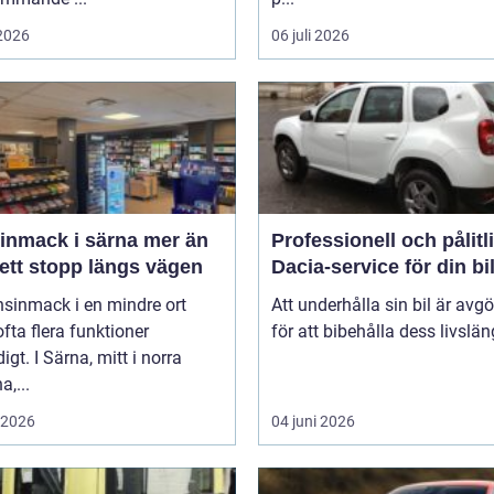
 2026
06 juli 2026
mack i särna mer än
Professionell och pålitl
ett stopp längs vägen
Dacia-service för din bi
nsinmack i en mindre ort
Att underhålla sin bil är avg
 ofta flera funktioner
för att bibehålla dess livslän
igt. I Särna, mitt i norra
a,...
i 2026
04 juni 2026