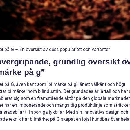
t på G – En översikt av dess popularitet och varianter
vergripande, grundlig översikt ö
lmärke på g”
t på G, även känt som [bilmärke på g], är ett välkänt och högt
ktat bilmärke inom bilindustrin. Det grundades år [årtal] och har
ablerat sig som en framstående aktör på den globala marknaden
et har en imponerande och mångsidig produktlinje som sträcker
 stadsbilar till sportiga lyxbilar. Med sin innovativa design och
ade teknik har bilmärket på G skapat en lojal kundbas över hela