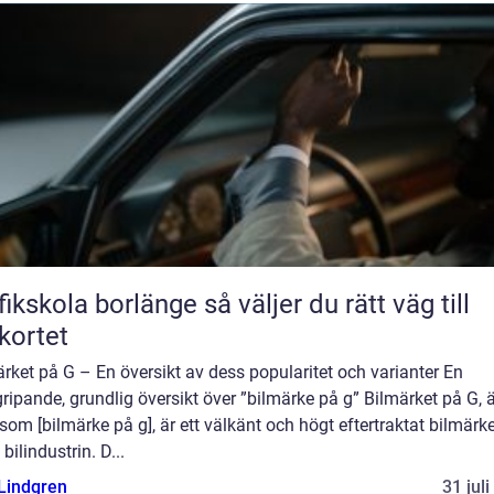
kola borlänge så väljer du rätt väg till
kortet
rket på G – En översikt av dess popularitet och varianter En
ripande, grundlig översikt över ”bilmärke på g” Bilmärket på G, 
som [bilmärke på g], är ett välkänt och högt eftertraktat bilmärk
bilindustrin. D...
 Lindgren
31 jul