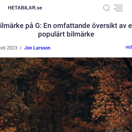
HETABILAR.
se
ilmärke på G: En omfattande översikt av e
populärt bilmärke
red
sti 2023
Jon Larsson