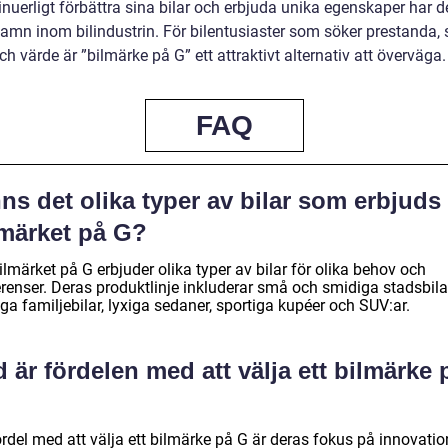
inuerligt förbättra sina bilar och erbjuda unika egenskaper har d
namn inom bilindustrin. För bilentusiaster som söker prestanda, st
ch värde är ”bilmärke på G” ett attraktivt alternativ att överväga.
FAQ
ns det olika typer av bilar som erbjuds
lmärket på G?
ilmärket på G erbjuder olika typer av bilar för olika behov och
renser. Deras produktlinje inkluderar små och smidiga stadsbilar
ga familjebilar, lyxiga sedaner, sportiga kupéer och SUV:ar.
 är fördelen med att välja ett bilmärke 
rdel med att välja ett bilmärke på G är deras fokus på innovatio