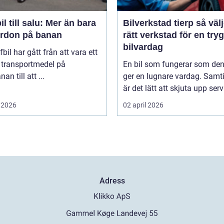
il till salu: Mer än bara
Bilverkstad tierp så väljer du
fordon på banan
rätt verkstad för en try
bilvardag
fbil har gått från att vara ett
 transportmedel på
En bil som fungerar som de
an till att ...
ger en lugnare vardag. Samti
är det lätt att skjuta upp servi
 2026
02 april 2026
Adress