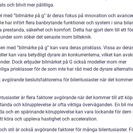
ats och blivit mer pålitliga.
el med ”bilmärke på g” är deras fokus på innovation och avance
De har infört flera banbrytande funktioner och system i sina bilar 
a prestanda, säkerhet och komfort. Detta har gjort dem till ett fö
 kunder som söker det senaste inom bilteknik.
en med ”bilmärke på g” kan vara deras prisklass. Vissa av dera
ller kan vara betydligt dyrare än konkurrenterna, vilket kan avs
under. Dock erbjuder bilmärket på G också modeller inom mer
liga prisklasser för de som inte har råd med de dyrare alternati
 avgörande beslutsfaktorerna för bilentusiaster när det kommer t
ntusiaster är flera faktorer avgörande när det kommer till att kö
estanda och körupplevelse är ofta viktiga överväganden. En bil m
da och en spännande körupplevelse kan vara lockande för dem
tt köra och uppleva hastighet och acceleration.
och stil är också avgörande faktorer för många bilentusiaster. 