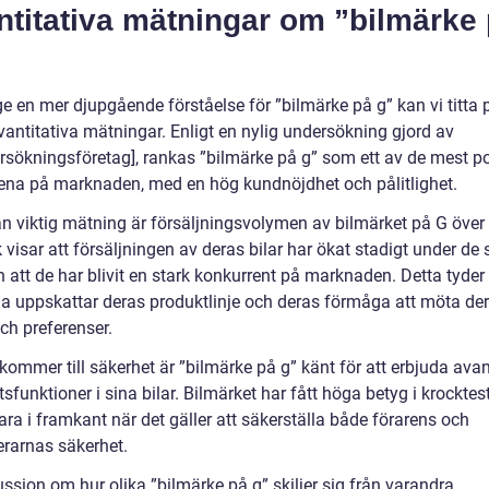
ntitativa mätningar om ”bilmärke
ge en mer djupgående förståelse för ”bilmärke på g” kan vi titta 
vantitativa mätningar. Enligt en nylig undersökning gjord av
ersökningsföretag], rankas ”bilmärke på g” som ett av de mest p
ena på marknaden, med en hög kundnöjdhet och pålitlighet.
n viktig mätning är försäljningsvolymen av bilmärket på G över 
k visar att försäljningen av deras bilar har ökat stadigt under de
 att de har blivit en stark konkurrent på marknaden. Detta tyder 
a uppskattar deras produktlinje och deras förmåga att möta de
ch preferenser.
kommer till säkerhet är ”bilmärke på g” känt för att erbjuda ava
sfunktioner i sina bilar. Bilmärket har fått höga betyg i krocktes
ra i framkant när det gäller att säkerställa både förarens och
rarnas säkerhet.
ssion om hur olika ”bilmärke på g” skiljer sig från varandra