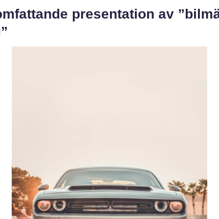
omfattande presentation av ”bilm
g”