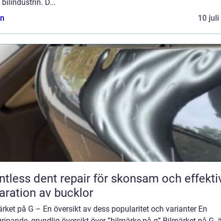
bilindustrin. D...
n
10 jul
ntless dent repair för skonsam och effekti
aration av bucklor
rket på G – En översikt av dess popularitet och varianter En
ripande, grundlig översikt över ”bilmärke på g” Bilmärket på G, 