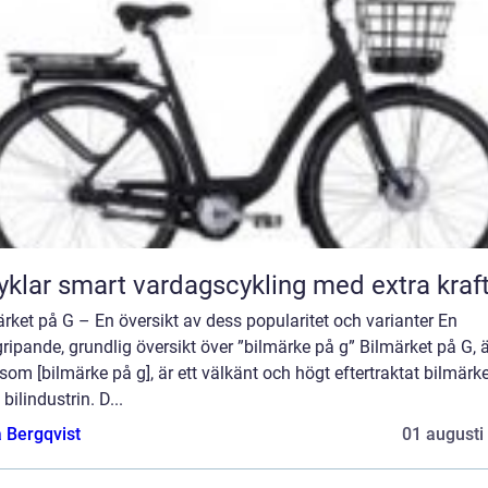
Elcyklar smart vardagscykling med extra kraf
rket på G – En översikt av dess popularitet och varianter En
ripande, grundlig översikt över ”bilmärke på g” Bilmärket på G, 
som [bilmärke på g], är ett välkänt och högt eftertraktat bilmärk
bilindustrin. D...
 Bergqvist
01 augusti