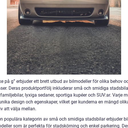
e på g” erbjuder ett brett utbud av bilmodeller för olika behov o
nser. Deras produktportfölj inkluderar små och smidiga stadsbila
familjebilar, lyxiga sedaner, sportiga kupéer och SUV:ar. Varje m
 unika design och egenskaper, vilket ger kunderna en mängd olik
iv att välja mellan.
n populära kategorin av små och smidiga stadsbilar erbjuder bi
deller som är perfekta för stadskörning och enkel parkering. D