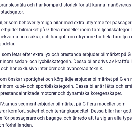
r bränslesnåla och har kompakt storlek för att kunna manövreras
 stadsgator.
iljer som behöver rymliga bilar med extra utrymme för passager
 erbjuder bilmärket på G flera modeller inom familjebilskategori
r bekväma och säkra, och har gott om utrymme för hela familjen
godelar.
 som letar efter extra lyx och prestanda erbjuder bilmärket på G
 inom sedan- och lyxbilskategorin. Dessa bilar drivs av kraftful
och har exklusiva interiörer och avancerad teknik.
som önskar sportighet och körglädje erbjuder bilmärket på G en 
 inom kupé- och sportbilskategorin. Dessa bilar är lätta och smi
 prestandainriktade motorer och dynamiska köregenskaper.
V:arnas segment erbjuder bilmärket på G flera modeller som
rar komfort, säkerhet och terrängkapacitet. Dessa bilar har got
 för passagerare och bagage, och är redo att ta sig an alla type
ch förhållanden.