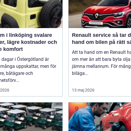
 i linköping svalare
Renault service så tar du
er, lägre kostnader och
hand om bilen på rätt s
e komfort
Att ta hand om en Renault h
 dagar i Östergötland är
om mer än att bara byta olj
 många uppskattar, men för
jämna mellanrum. För mång
re, båtägare och
biläga...
hetsförv...
i 2026
13 maj 2026