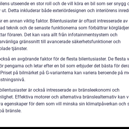
ilens utseende en stor roll och de vill köra en bil som ser snygg 
v ut. Detta inkluderar både exteriördesignen och interiörens inred
r en annan viktig faktor. Bilentusiaster är oftast intresserade av
ad teknik och de senaste funktionerna som förbättrar körglädje
ttar föraren. Det kan vara allt från infotainmentsystem och
rvänliga gränssnitt till avancerade säkerhetsfunktioner och
lade tjänster.
också en avgörande faktor för de flesta bilentusiaster. De flesta v
ör pengarna och letar efter en bil som erbjuder det bästa för der
 Priset på bilmärket på G-varianterna kan variera beroende på m
ustningsnivå.
ilentusiaster är också intresserade av bränsleekonomi och
lighet. Effektiva motorer och alternativa bränslealternativ kan 
iva egenskaper för dem som vill minska sin klimatpåverkan och 
på bränsle.