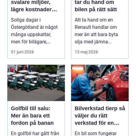
svalare miljöer,
tar du hand om
lägre kostnader
bilen på rätt sätt
och bättre komfort
Soliga dagar i
Att ta hand om en
Östergötland är något
Renault handlar om
många uppskattar,
mer än att bara byta
men för bilägare,
olja med jämna
båtägare och
mellanrum. För många
01 juni 2026
13 maj 2026
fastighetsförv...
biläga...
Golfbil till salu:
Bilverkstad tierp så
Mer än bara ett
väljer du rätt
fordon på banan
verkstad för en
tryggare bilvardag
En golfbil har gått från
En bil som fungerar