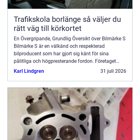
Trafikskola borlänge så väljer du
rätt väg till körkortet
En Övergripande, Grundlig Översikt över Bilmärke S
Bilmärke S är en välkänd och respekterad
bilproducent som har gjort sig känt för sina
pålitliga och högpresterande fordon. Företaget
grundades för mer än 50 år sedan och har sedan
Karl Lindgren
31 juli 2026
dess fortsatt att u...