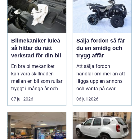
Bilmekaniker luleå
Sälja fordon så får
så hittar du rätt
du en smidig och
verkstad för din bil
trygg affär
En bra bilmekaniker
Att sälja fordon
kan vara skillnaden
handlar om mer än att
mellan en bil som rullar
lägga upp en annons
tryggt i många år och
och vänta på svar.
återkommande ...
Många vill få en bra p...
07 juli 2026
06 juli 2026