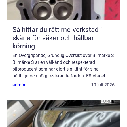
Så hittar du rätt mc-verkstad i
skåne för säker och hållbar
körning
En Övergripande, Grundlig Översikt över Bilmärke S
Bilmärke S är en välkänd och respekterad
bilproducent som har gjort sig känt för sina
pålitliga och högpresterande fordon. Företaget
grundades för mer än 50 år sedan och har sedan
admin
10 juli 2026
dess fortsatt att u...