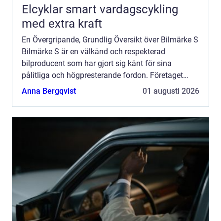
Elcyklar smart vardagscykling
med extra kraft
En Övergripande, Grundlig Översikt över Bilmärke S
Bilmärke S är en välkänd och respekterad
bilproducent som har gjort sig känt för sina
pålitliga och högpresterande fordon. Företaget
grundades för mer än 50 år sedan och har sedan
Anna Bergqvist
01 augusti 2026
dess fortsatt att u...