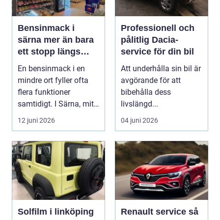
Bensinmack i
Professionell och
särna mer än bara
pålitlig Dacia-
ett stopp längs
service för din bil
vägen
En bensinmack i en
Att underhålla sin bil är
mindre ort fyller ofta
avgörande för att
flera funktioner
bibehålla dess
samtidigt. I Särna, mitt
livslängd...
i norra Dalarna,...
12 juni 2026
04 juni 2026
Solfilm i linköping
Renault service så