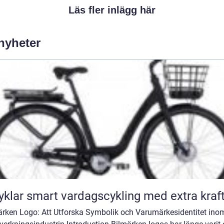
Läs fler inlägg här
 nyheter
Elcyklar smart vardagscykling med extra kraf
ärken Logo: Att Utforska Symbolik och Varumärkesidentitet ino