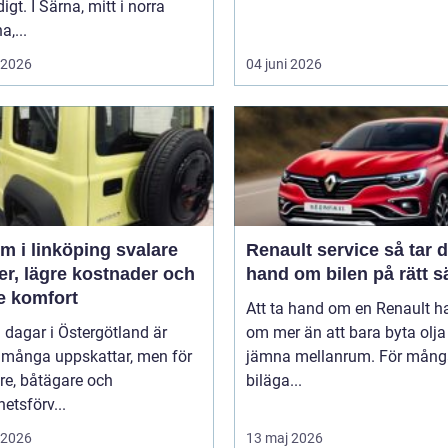
igt. I Särna, mitt i norra
a,...
i 2026
04 juni 2026
 i linköping svalare
Renault service så tar du
er, lägre kostnader och
hand om bilen på rätt s
e komfort
Att ta hand om en Renault h
 dagar i Östergötland är
om mer än att bara byta olj
 många uppskattar, men för
jämna mellanrum. För mång
re, båtägare och
biläga...
hetsförv...
i 2026
13 maj 2026