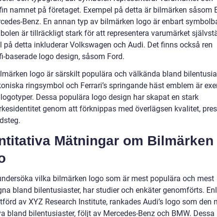
fin namnet på företaget. Exempel på detta är bilmärken såso
cedes-Benz. En annan typ av bilmärken logo är enbart symbolb
olen är tillräckligt stark för att representera varumärket självst
 på detta inkluderar Volkswagen och Audi. Det finns också ren
fi-baserade logo design, såsom Ford.
ilmärken logo är särskilt populära och välkända bland bilentusia
ikoniska ringsymbol och Ferrari’s springande häst emblem är ex
logotyper. Dessa populära logo design har skapat en stark
kesidentitet genom att förknippas med överlägsen kvalitet, pre
dsteg.
ntitativa Mätningar om Bilmärken
o
 undersöka vilka bilmärken logo som är mest populära och mest
na bland bilentusiaster, har studier och enkäter genomförts. Enl
utförd av XYZ Research Institute, rankades Audi’s logo som den 
iva bland bilentusiaster, följt av Mercedes-Benz och BMW. Dessa