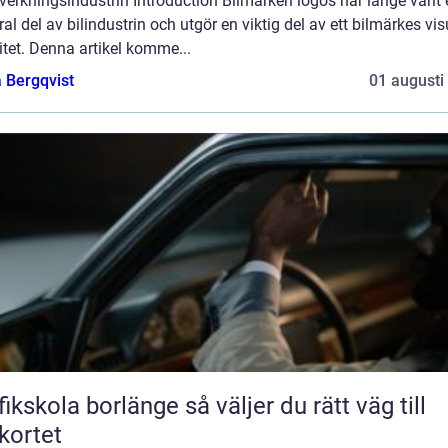
llverkningsindustrin Introduction Bilmärken logos har länge varit
ral del av bilindustrin och utgör en viktig del av ett bilmärkes vis
itet. Denna artikel komme...
 Bergqvist
01 augusti
kola borlänge så väljer du rätt väg till
kortet