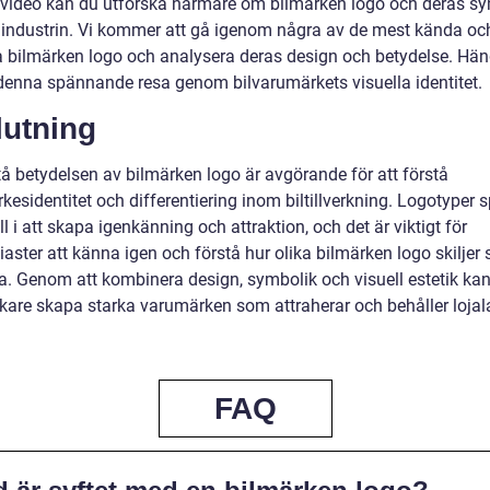
 video kan du utforska närmare om bilmärken logo och deras s
lindustrin. Vi kommer att gå igenom några av de mest kända oc
a bilmärken logo och analysera deras design och betydelse. Hä
denna spännande resa genom bilvarumärkets visuella identitet.
lutning
tå betydelsen av bilmärken logo är avgörande för att förstå
esidentitet och differentiering inom biltillverkning. Logotyper s
oll i att skapa igenkänning och attraktion, och det är viktigt för
iaster att känna igen och förstå hur olika bilmärken logo skiljer 
a. Genom att kombinera design, symbolik och visuell estetik ka
erkare skapa starka varumärken som attraherar och behåller lojal
FAQ