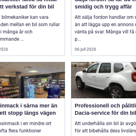
tt verkstad för din bil
smidig och trygg affär
 bilmekaniker kan vara
Att sälja fordon handlar om
aden mellan en bil som rullar
än att lägga upp en annons 
 i många år och
vänta på svar. Många vill få
ommande ...
p...
 2026
06 juli 2026
mack i särna mer än
Professionell och pålitl
ett stopp längs vägen
Dacia-service för din bi
nsinmack i en mindre ort
Att underhålla sin bil är avg
 ofta flera funktioner
för att bibehålla dess livslän