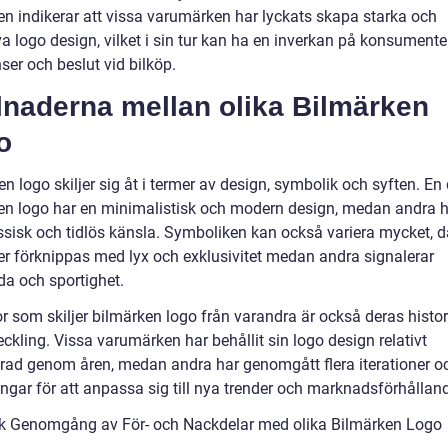
ten indikerar att vissa varumärken har lyckats skapa starka och
va logo design, vilket i sin tur kan ha en inverkan på konsument
ser och beslut vid bilköp.
lnaderna mellan olika Bilmärken
o
n logo skiljer sig åt i termer av design, symbolik och syften. En 
en logo har en minimalistisk och modern design, medan andra h
ssisk och tidlös känsla. Symboliken kan också variera mycket, d
er förknippas med lyx och exklusivitet medan andra signalerar
da och sportighet.
r som skiljer bilmärken logo från varandra är också deras histor
ckling. Vissa varumärken har behållit sin logo design relativt
rad genom åren, medan andra har genomgått flera iterationer o
ingar för att anpassa sig till nya trender och marknadsförhållan
sk Genomgång av För- och Nackdelar med olika Bilmärken Logo