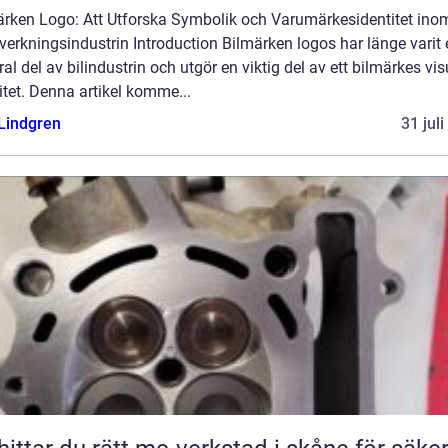
ärken Logo: Att Utforska Symbolik och Varumärkesidentitet ino
llverkningsindustrin Introduction Bilmärken logos har länge varit
ral del av bilindustrin och utgör en viktig del av ett bilmärkes vis
itet. Denna artikel komme...
 Lindgren
31 jul