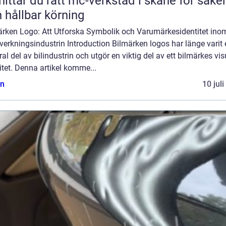
hittar du rätt mc-verkstad i skåne för säke
 hållbar körning
ärken Logo: Att Utforska Symbolik och Varumärkesidentitet ino
llverkningsindustrin Introduction Bilmärken logos har länge varit
ral del av bilindustrin och utgör en viktig del av ett bilmärkes vis
itet. Denna artikel komme...
n
10 jul