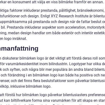
erkar en konsument att välja en viss bilmärke framför en annan.
ktiga faktorer inkluderar prestanda, pålitlighet, bränsleekonomi,
sfunktioner och design. Enligt XYZ Research Institute är bilentu
t uppmärksamma på prestanda och design när de fattar beslut o
 bil. Prestanda inkluderar aspekter som acceleration, motorstyr
ning, medan design handlar om både exteriör och interiör estetik
en logo inräknat.
manfattning
diskuterar bilmärken logo är det viktigt att förstå deras roll so
för varumärkesidentitet inom bilindustrin. Logotyper har olika d
k och syften, och några blir mer populära än andra bland bilentu
a och förändring i en bilmärken logo kan både ha positiva och n
nser, och det finns flera beslutsfaktorer som påverkar bilentusi
bilköp, inklusive bilmärken logo.
tt förstå hur bilmärken logo påverkar bilentusiasters preferens
ut kan biltillverkare forma sina varumärken för att skapa en sta