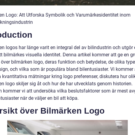
en Logo: Att Utforska Symbolik och Varumärkesidentitet inom
erkningsindustrin
oduction
n logos har länge varit en integral del av bilindustrin och utgör 
tt bilmärkes visuella identitet. Denna artikel kommer att ge en g
 över bilmärken logo, deras funktion och betydelse, de olika typ
sign, och vilka som är populära bland bilentusiaster. Vi kommer 
 kvantitativa mätningar kring logo preferenser, diskutera hur oli
n logo skiljer sig åt och hur de har utvecklats genom historien.
en kommer vi att undersöka vilka beslutsfaktorer som är mest a
ntusiaster när de väljer en bil att köpa.
rsikt över Bilmärken Logo