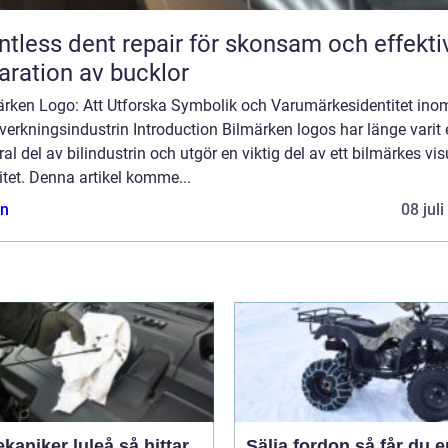
ntless dent repair för skonsam och effekti
aration av bucklor
ärken Logo: Att Utforska Symbolik och Varumärkesidentitet ino
llverkningsindustrin Introduction Bilmärken logos har länge varit
ral del av bilindustrin och utgör en viktig del av ett bilmärkes vis
itet. Denna artikel komme...
n
08 jul
niker luleå så hittar
Sälja fordon så får du en