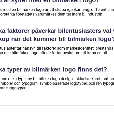
d är syftet med en bilmärken logo?
et med en bilmärken logo är att skapa igenkänning, differentieri
örstärka företagets varumärkesidentitet inom bilindustrin.
ka faktorer påverkar bilentusiasters val 
köp när det kommer till bilmärken logo
tusiaster tar hänsyn till faktorer som märkesidentitet, prestanda
n och bilmärken logo när de fattar beslut om att köpa en bil.
ka typer av bilmärken logo finns det?
finns olika typer av bilmärken logo design, inklusive kombinatio
ymboler och typografi, symbolbaserade logotyper, och ren typogr
rade logotyper.