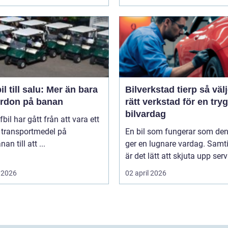
il till salu: Mer än bara
Bilverkstad tierp så väljer du
fordon på banan
rätt verkstad för en try
bilvardag
fbil har gått från att vara ett
 transportmedel på
En bil som fungerar som de
an till att ...
ger en lugnare vardag. Samti
är det lätt att skjuta upp servi
 2026
02 april 2026