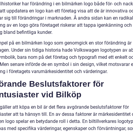
ilhistoriker har förändring i en bilmärken logo både för- och nack
t uppdatera en logo kan ett företag visa att de är innovativa oc
r sig till förändringar i marknaden. Å andra sidan kan en radika
ing av en logo göra företaget riskerar att tappa igenkänning oc
ng bland befintliga kunder.
mpel på en bilmärken logo som genomgick en stor förändring är
gen. Under sin tidiga historia hade Volkswagen logotypen av a
ymbolik, bara nom på det företag och typografi med ett enkelt o
 Men senare införde de en symbol i sin design, vilket motsvarar 
ng i företagets varumärkesidentitet och värderingar.
rande Beslutsfaktorer för
ntusiaster vid Bilköp
gäller att köpa en bil är det flera avgörande beslutsfaktorer för
iaster att ta hänsyn till. En av dessa faktorer är märkesidentitet
n logo spelar en betydande roll i detta. En biltillverkares logoty
pas med specifika värderingar, egenskaper och förväntningar, so