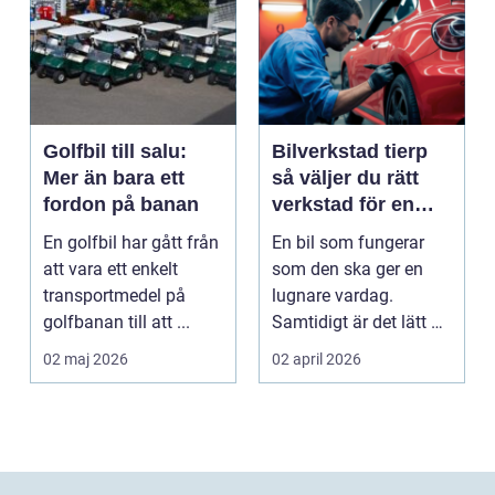
Golfbil till salu:
Bilverkstad tierp
Mer än bara ett
så väljer du rätt
fordon på banan
verkstad för en
tryggare bilvardag
En golfbil har gått från
En bil som fungerar
att vara ett enkelt
som den ska ger en
transportmedel på
lugnare vardag.
golfbanan till att ...
Samtidigt är det lätt att
skjuta upp service ...
02 maj 2026
02 april 2026