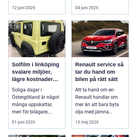
i norra Dalarna,...
12 juni 2026
04 juni 2026
Solfilm i linköping
Renault service så
svalare miljöer,
tar du hand om
lägre kostnader
bilen på rätt sätt
och bättre komfort
Soliga dagar i
Att ta hand om en
Östergötland är något
Renault handlar om
många uppskattar,
mer än att bara byta
men för bilägare,
olja med jämna
båtägare och
mellanrum. För många
01 juni 2026
13 maj 2026
fastighetsförv...
biläga...