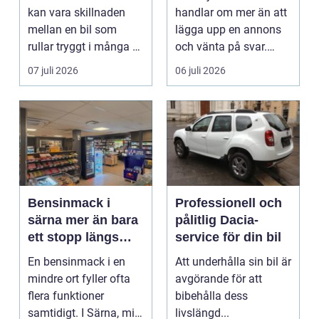
kan vara skillnaden
handlar om mer än att
mellan en bil som
lägga upp en annons
rullar tryggt i många år
och vänta på svar.
och återkommande ...
Många vill få en bra
07 juli 2026
06 juli 2026
p...
Bensinmack i
Professionell och
särna mer än bara
pålitlig Dacia-
ett stopp längs
service för din bil
vägen
En bensinmack i en
Att underhålla sin bil är
mindre ort fyller ofta
avgörande för att
flera funktioner
bibehålla dess
samtidigt. I Särna, mitt
livslängd...