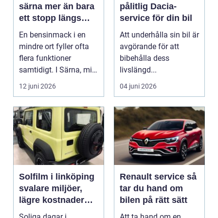
särna mer än bara
pålitlig Dacia-
ett stopp längs
service för din bil
vägen
En bensinmack i en
Att underhålla sin bil är
mindre ort fyller ofta
avgörande för att
flera funktioner
bibehålla dess
samtidigt. I Särna, mitt
livslängd...
i norra Dalarna,...
12 juni 2026
04 juni 2026
Solfilm i linköping
Renault service så
svalare miljöer,
tar du hand om
lägre kostnader
bilen på rätt sätt
och bättre komfort
Soliga dagar i
Att ta hand om en