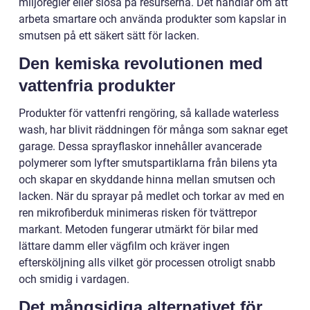
miljöregler eller slösa på resurserna. Det handlar om att
arbeta smartare och använda produkter som kapslar in
smutsen på ett säkert sätt för lacken.
Den kemiska revolutionen med
vattenfria produkter
Produkter för vattenfri rengöring, så kallade waterless
wash, har blivit räddningen för många som saknar eget
garage. Dessa sprayflaskor innehåller avancerade
polymerer som lyfter smutspartiklarna från bilens yta
och skapar en skyddande hinna mellan smutsen och
lacken. När du sprayar på medlet och torkar av med en
ren mikrofiberduk minimeras risken för tvättrepor
markant. Metoden fungerar utmärkt för bilar med
lättare damm eller vägfilm och kräver ingen
eftersköljning alls vilket gör processen otroligt snabb
och smidig i vardagen.
Det mångsidiga alternativet för