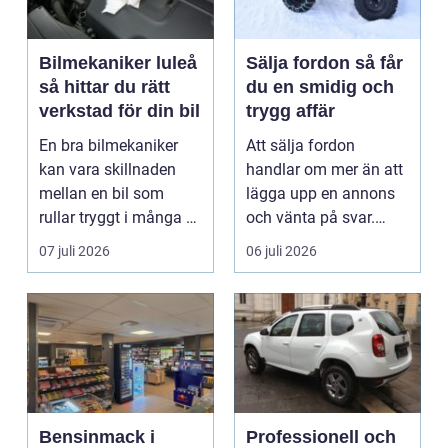
Bilmekaniker luleå
Sälja fordon så får
så hittar du rätt
du en smidig och
verkstad för din bil
trygg affär
En bra bilmekaniker
Att sälja fordon
kan vara skillnaden
handlar om mer än att
mellan en bil som
lägga upp en annons
rullar tryggt i många år
och vänta på svar.
och återkommande ...
Många vill få en bra
07 juli 2026
06 juli 2026
p...
Bensinmack i
Professionell och