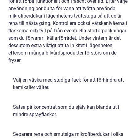
för att förbli funktionellt och fräscht över tid. Efter varje
användning bör du ta för vana att tvätta använda
mikrofiberdukar i lägenhetens tvättstuga så att de är
rena till nästa gång. Kontrollera också vätskenivåerna i
flaskorna och fyll på från eventuella storförpackningar
som du förvarar i källarförrådet. Under vintern är det
dessutom extra viktigt att ta in kitet i lägenheten
eftersom många bilvårdsprodukter förstörs om de
fryser.
Välj en väska med stadiga fack för att förhindra att
kemikalier välter.
Satsa på koncentrat som du själv kan blanda ut i
mindre sprayflaskor.
Separera rena och smutsiga mikrofiberdukar i olika