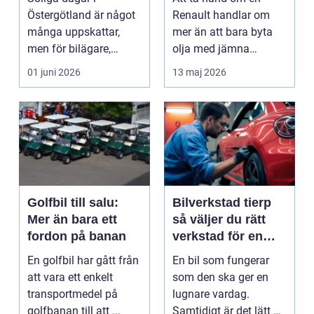
Östergötland är något
Renault handlar om
många uppskattar,
mer än att bara byta
men för bilägare,
olja med jämna
båtägare och
mellanrum. För många
01 juni 2026
13 maj 2026
fastighetsförv...
biläga...
Golfbil till salu:
Bilverkstad tierp
Mer än bara ett
så väljer du rätt
fordon på banan
verkstad för en
tryggare bilvardag
En golfbil har gått från
En bil som fungerar
att vara ett enkelt
som den ska ger en
transportmedel på
lugnare vardag.
golfbanan till att ...
Samtidigt är det lätt att