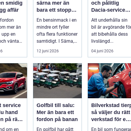
en smidig
särna mer än
och pålitlig
gg affär
bara ett stopp
Dacia-service
längs vägen
för din bil
 fordon
En bensinmack i en
Att underhålla sin
 om mer än
mindre ort fyller
bil är avgörande fö
a upp en
ofta flera funktioner
att bibehålla dess
och vänta
samtidigt. I Särna,
livslängd...
 Många vill
mitt i norra
26
12 juni 2026
04 juni 2026
 p...
Dalarna,...
t service
Golfbil till salu:
Bilverkstad tier
du hand
Mer än bara ett
så väljer du rätt
n på rätt
fordon på banan
verkstad för en
tryggare
and om en
En golfbil har gått
En bil som fungera