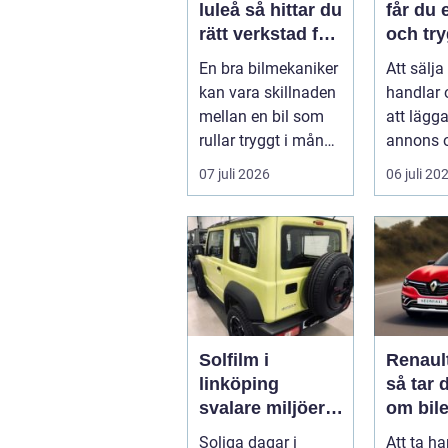
luleå så hittar du
får du 
rätt verkstad för
och try
din bil
En bra bilmekaniker
Att sälja
kan vara skillnaden
handlar
mellan en bil som
att lägg
rullar tryggt i många
annons 
år och
på svar.
07 juli 2026
06 juli 20
återkommande ...
få en bra
Solfilm i
Renaul
linköping
så tar 
svalare miljöer,
om bile
lägre kostnader
sätt
Soliga dagar i
Att ta h