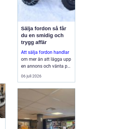
Sälja fordon så får
du en smidig och
trygg affär
Att sälja fordon handlar
om mer än att lägga upp
en annons och vänta på
svar. Många vill få en
06 juli 2026
bra peng för bilen,
fyrhjulingen eller
snöskotern, men lika
viktigt är en säker affär,
snabb betalning oc...