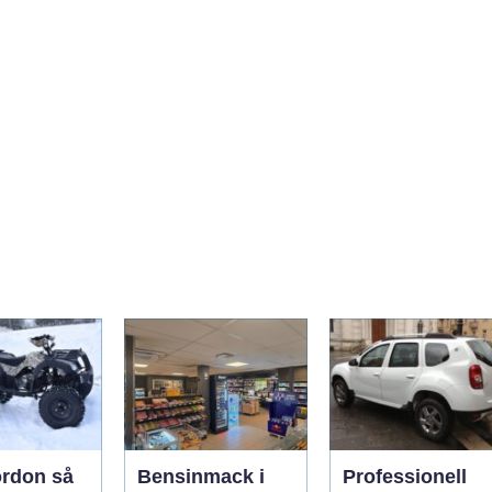
rdon så
Bensinmack i
Professionell