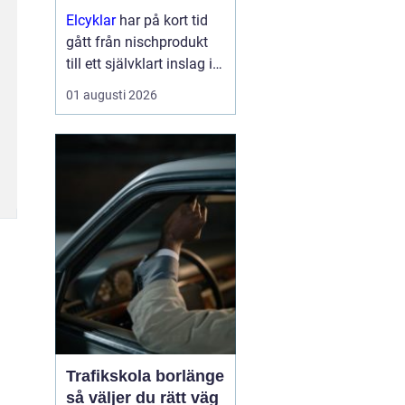
Elcyklar
har på kort tid
gått från nischprodukt
till ett självklart inslag i
många städer och
01 augusti 2026
samhällen.
Kombinationen av vanlig
trampning och
elassistans gör det
enklare att välja cykeln i
s...
Trafikskola borlänge
så väljer du rätt väg