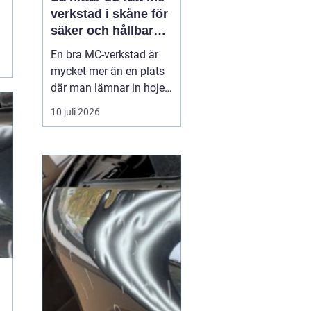
verkstad i skåne för
säker och hållbar
körning
En bra MC-verkstad är
mycket mer än en plats
där man lämnar in hojen
när något går sönder.
10 juli 2026
För många förare i
Skåne handlar det om
trygghet, säkerhet och
körglädje under lång tid
framöver. En
genomtänkt serviceplan
förlänger livslängden på
motorcykel...