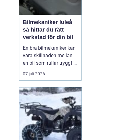
Bilmekaniker luleå
så hittar du rätt
verkstad för din bil
En bra bilmekaniker kan
vara skillnaden mellan
en bil som rullar tryggt i
många år och
07 juli 2026
återkommande problem
som aldrig verkar ta slut.
I Luleå finns många
verkstäder att välja på,
men hur vet du
egentligen vem som gör
ett bra jobb, håller vad
de lova...