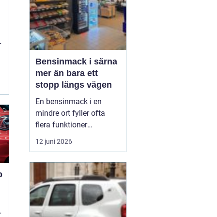
r
Bensinmack i särna
mer än bara ett
stopp längs vägen
En bensinmack i en
mindre ort fyller ofta
flera funktioner
samtidigt. I Särna, mitt i
12 juni 2026
norra Dalarna, blir
macken en naturlig
knutpunkt för både
p
ortsbor och
genomresande. Här
handlar det om mer än
r