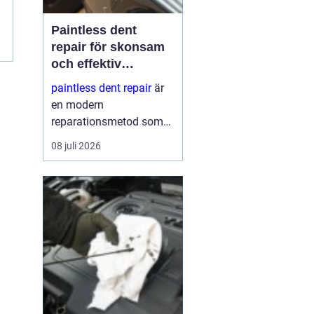
Paintless dent
repair för skonsam
och effektiv
reparation av
paintless dent repair
är
bucklor
en modern
reparationsmetod som
används för att ta bort
08 juli 2026
bucklor i bilplåt utan att
skada lacken. Metoden
har blivit mycket populär
i sverige eftersom den
kombinerar
hantverksskickl...