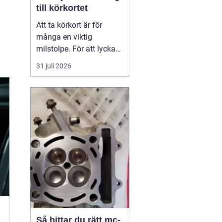
till körkortet
Att ta körkort är för
många en viktig
milstolpe. För att lyckas
på ett tryggt och
31 juli 2026
effektivt sätt spelar valet
av trafikskola stor roll.
Den som söker en
Trafikskola Borlänge
möter i dag många
alternativ, med a...
Så hittar du rätt mc-