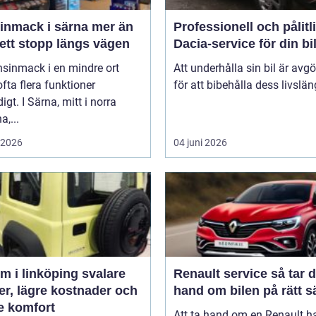
mack i särna mer än
Professionell och pålitl
ett stopp längs vägen
Dacia-service för din bi
nsinmack i en mindre ort
Att underhålla sin bil är avg
 ofta flera funktioner
för att bibehålla dess livslän
igt. I Särna, mitt i norra
a,...
i 2026
04 juni 2026
 i linköping svalare
Renault service så tar du
er, lägre kostnader och
hand om bilen på rätt s
e komfort
Att ta hand om en Renault h