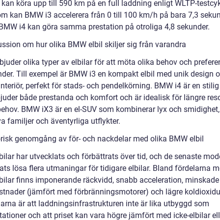
kan köra upp till 590 km på en full laddning enligt WLTP-testcyk
m kan BMW i3 accelerera från 0 till 100 km/h på bara 7,3 sekun
MW i4 kan göra samma prestation på otroliga 4,8 sekunder.
ussion om hur olika BMW elbil skiljer sig från varandra
uder olika typer av elbilar för att möta olika behov och prefere
nder. Till exempel är BMW i3 en kompakt elbil med unik design 
interiör, perfekt för stads- och pendelkörning. BMW i4 är en stili
juder både prestanda och komfort och är idealisk för längre res
behov. BMW iX3 är en el-SUV som kombinerar lyx och smidighet,
va familjer och äventyrliga utflykter.
orisk genomgång av för- och nackdelar med olika BMW elbil
ilar har utvecklats och förbättrats över tid, och de senaste mod
ats lösa flera utmaningar för tidigare elbilar. Bland fördelarna 
ilar finns imponerande räckvidd, snabb acceleration, minskade
ostnader (jämfört med förbränningsmotorer) och lägre koldioxidu
arna är att laddningsinfrastrukturen inte är lika utbyggd som
ationer och att priset kan vara högre jämfört med icke-elbilar ell