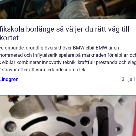
kola borlänge så väljer du rätt väg till
kortet
vergripande, grundlig översikt över BMW elbil BMW är en
nommerad och inflytelserik spelare på marknaden för elbilar, oc
 elbilar kombinerar innovativ teknik, kraftfull prestanda och ele
trävar efter att vara ledande inom elek...
 Lindgren
31 jul