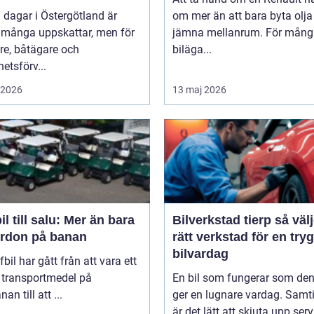
 dagar i Östergötland är
om mer än att bara byta olj
 många uppskattar, men för
jämna mellanrum. För mång
re, båtägare och
biläga...
hetsförv...
i 2026
13 maj 2026
il till salu: Mer än bara
Bilverkstad tierp så väljer du
fordon på banan
rätt verkstad för en try
bilvardag
fbil har gått från att vara ett
 transportmedel på
En bil som fungerar som de
an till att ...
ger en lugnare vardag. Samti
är det lätt att skjuta upp servi