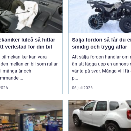
niker luleå så hittar
Sälja fordon så får du en
tt verkstad för din bil
smidig och trygg affär
 bilmekaniker kan vara
Att sälja fordon handlar om
aden mellan en bil som rullar
än att lägga upp en annons 
 i många år och
vänta på svar. Många vill få
ommande ...
p...
 2026
06 juli 2026