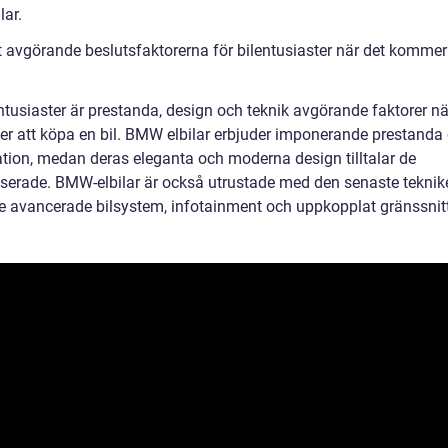
lar.
 avgörande beslutsfaktorerna för bilentusiaster när det kommer t
ntusiaster är prestanda, design och teknik avgörande faktorer nä
er att köpa en bil. BMW elbilar erbjuder imponerande prestanda
ation, medan deras eleganta och moderna design tilltalar de
esserade. BMW-elbilar är också utrustade med den senaste teknik
ve avancerade bilsystem, infotainment och uppkopplat gränssnitt