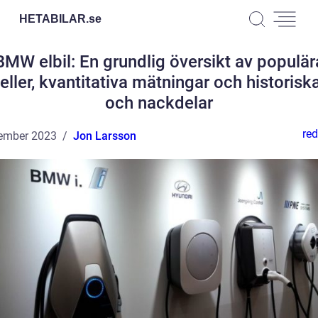
HETABILAR.
se
BMW elbil: En grundlig översikt av populär
ller, kvantitativa mätningar och historiska
och nackdelar
red
ember 2023
Jon Larsson