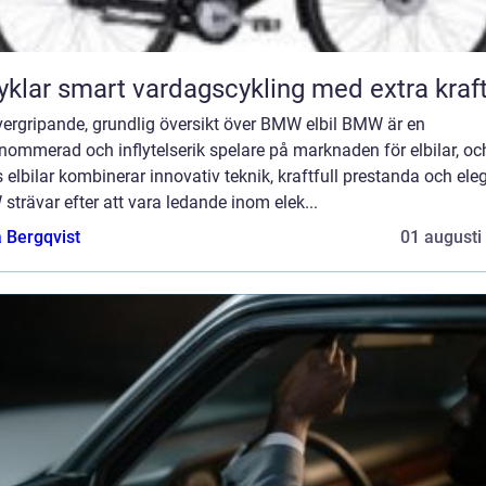
Elcyklar smart vardagscykling med extra kraf
vergripande, grundlig översikt över BMW elbil BMW är en
nommerad och inflytelserik spelare på marknaden för elbilar, oc
 elbilar kombinerar innovativ teknik, kraftfull prestanda och ele
trävar efter att vara ledande inom elek...
 Bergqvist
01 augusti