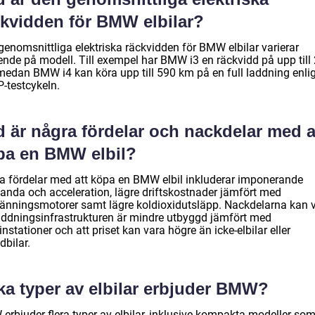
ckvidden för BMW elbilar?
genomsnittliga elektriska räckvidden för BMW elbilar varierar
ende på modell. Till exempel har BMW i3 en räckvidd på upp till
medan BMW i4 kan köra upp till 590 km på en full laddning enlig
-testcykeln.
 är några fördelar och nackdelar med a
pa en BMW elbil?
a fördelar med att köpa en BMW elbil inkluderar imponerande
tanda och acceleration, lägre driftskostnader jämfört med
ränningsmotorer samt lägre koldioxidutsläpp. Nackdelarna kan 
laddningsinfrastrukturen är mindre utbyggd jämfört med
nstationer och att priset kan vara högre än icke-elbilar eller
dbilar.
ka typer av elbilar erbjuder BMW?
erbjuder flera typer av elbilar, inklusive kompakta modeller so