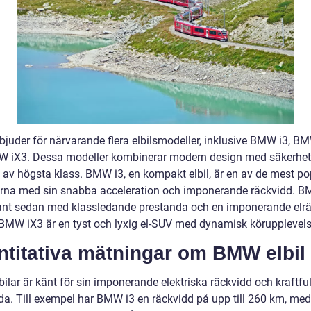
juder för närvarande flera elbilsmodeller, inklusive BMW i3, B
 iX3. Dessa modeller kombinerar modern design med säkerhet
 av högsta klass. BMW i3, en kompakt elbil, är en av de mest po
rna med sin snabba acceleration och imponerande räckvidd. B
ant sedan med klassledande prestanda och en imponerande elrä
MW iX3 är en tyst och lyxig el-SUV med dynamisk körupplevels
ntitativa mätningar om BMW elbil
lar är känt för sin imponerande elektriska räckvidd och kraftful
da. Till exempel har BMW i3 en räckvidd på upp till 260 km, me