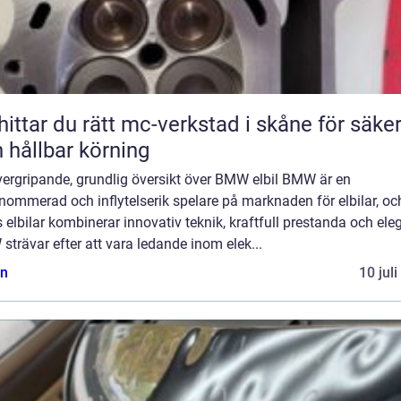
hittar du rätt mc-verkstad i skåne för säke
 hållbar körning
vergripande, grundlig översikt över BMW elbil BMW är en
nommerad och inflytelserik spelare på marknaden för elbilar, oc
 elbilar kombinerar innovativ teknik, kraftfull prestanda och ele
trävar efter att vara ledande inom elek...
n
10 jul