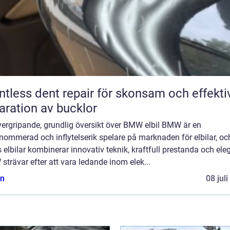
ntless dent repair för skonsam och effekti
aration av bucklor
vergripande, grundlig översikt över BMW elbil BMW är en
nommerad och inflytelserik spelare på marknaden för elbilar, oc
 elbilar kombinerar innovativ teknik, kraftfull prestanda och ele
trävar efter att vara ledande inom elek...
n
08 jul