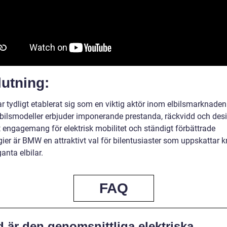
utning:
 tydligt etablerat sig som en viktig aktör inom elbilsmarknade
lbilsmodeller erbjuder imponerande prestanda, räckvidd och des
t engagemang för elektrisk mobilitet och ständigt förbättrade
ier är BMW en attraktivt val för bilentusiaster som uppskattar kr
anta elbilar.
FAQ
 är den genomsnittliga elektriska