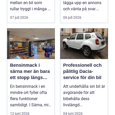
mellan en bil som
lägga upp en annons
rullar tryggt i många år
och vänta på svar.
och återkommande ...
Många vill få en bra
07 juli 2026
06 juli 2026
p...
Bensinmack i
Professionell och
särna mer än bara
pålitlig Dacia-
ett stopp längs
service för din bil
vägen
En bensinmack i en
Att underhålla sin bil är
mindre ort fyller ofta
avgörande för att
flera funktioner
bibehålla dess
samtidigt. I Särna, mitt
livslängd...
i norra Dalarna,...
12 juni 2026
04 juni 2026