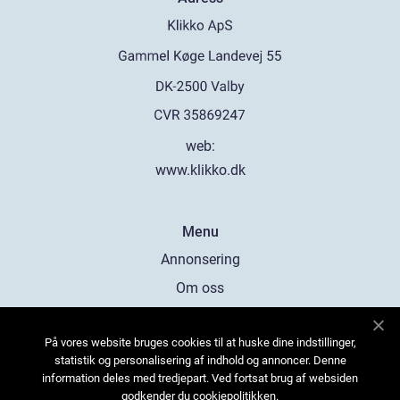
web:
www.klikko.dk
Menu
Annonsering
Om oss
Cookies
På vores website bruges cookies til at huske dine indstillinger,
Kontakta oss
statistik og personalisering af indhold og annoncer. Denne
Sitemap
information deles med tredjepart. Ved fortsat brug af websiden
godkender du cookiepolitikken.