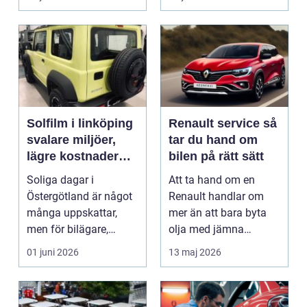
Solfilm i linköping
Renault service så
svalare miljöer,
tar du hand om
lägre kostnader
bilen på rätt sätt
och bättre komfort
Soliga dagar i
Att ta hand om en
Östergötland är något
Renault handlar om
många uppskattar,
mer än att bara byta
men för bilägare,
olja med jämna
båtägare och
mellanrum. För många
01 juni 2026
13 maj 2026
fastighetsförv...
biläga...