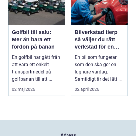
Golfbil till salu:
Bilverkstad tierp
Mer än bara ett
så väljer du rätt
fordon på banan
verkstad för en
tryggare bilvardag
En golfbil har gått från
En bil som fungerar
att vara ett enkelt
som den ska ger en
transportmedel på
lugnare vardag.
golfbanan till att ...
Samtidigt är det lätt att
skjuta upp service ...
02 maj 2026
02 april 2026
Adress