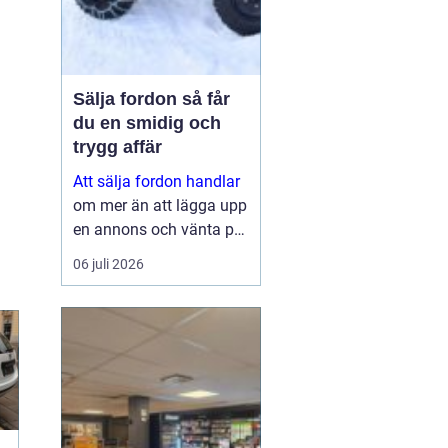
Sälja fordon så får
du en smidig och
trygg affär
Att sälja fordon handlar
om mer än att lägga upp
en annons och vänta på
svar. Många vill få en
06 juli 2026
bra peng för bilen,
fyrhjulingen eller
snöskotern, men lika
viktigt är en säker affär,
snabb betalning oc...