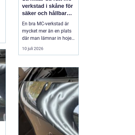
verkstad i skåne för
säker och hållbar
körning
En bra MC-verkstad är
mycket mer än en plats
där man lämnar in hojen
när något går sönder.
10 juli 2026
För många förare i
Skåne handlar det om
trygghet, säkerhet och
körglädje under lång tid
framöver. En
genomtänkt serviceplan
förlänger livslängden på
motorcykel...