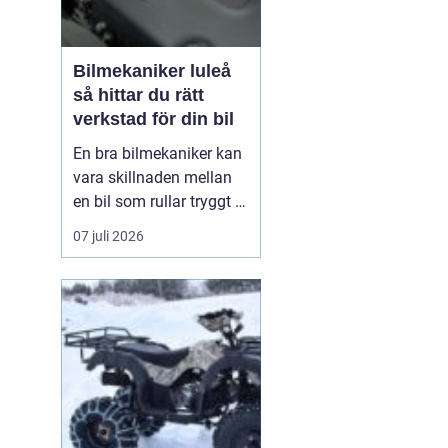
Bilmekaniker luleå
så hittar du rätt
verkstad för din bil
En bra bilmekaniker kan
vara skillnaden mellan
en bil som rullar tryggt i
många år och
07 juli 2026
återkommande problem
som aldrig verkar ta slut.
I Luleå finns många
verkstäder att välja på,
men hur vet du
egentligen vem som gör
ett bra jobb, håller vad
de lova...