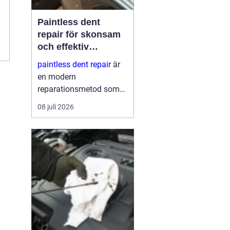
Paintless dent
repair för skonsam
och effektiv
reparation av
paintless dent repair
är
bucklor
en modern
reparationsmetod som
används för att ta bort
08 juli 2026
bucklor i bilplåt utan att
skada lacken. Metoden
har blivit mycket populär
i sverige eftersom den
kombinerar
hantverksskickl...