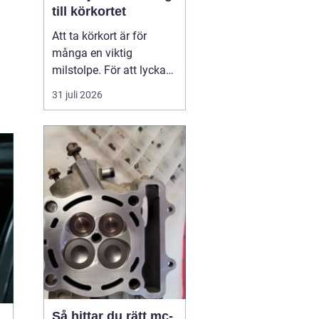
till körkortet
Att ta körkort är för
många en viktig
milstolpe. För att lyckas
på ett tryggt och
31 juli 2026
effektivt sätt spelar valet
av trafikskola stor roll.
Den som söker en
Trafikskola Borlänge
möter i dag många
alternativ, med a...
Så hittar du rätt mc-