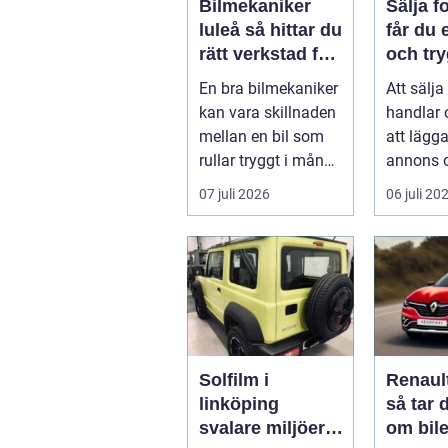
Bilmekaniker
Sälja fo
luleå så hittar du
får du 
rätt verkstad för
och try
din bil
En bra bilmekaniker
Att sälja
kan vara skillnaden
handlar
mellan en bil som
att lägg
rullar tryggt i många
annons 
år och
på svar.
07 juli 2026
06 juli 20
återkommande ...
få en bra
Solfilm i
Renaul
linköping
så tar 
svalare miljöer,
om bile