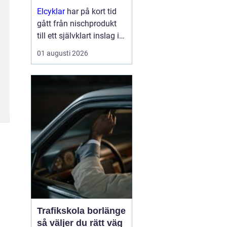
Elcyklar
har på kort tid
gått från nischprodukt
till ett självklart inslag i
många städer och
01 augusti 2026
samhällen.
Kombinationen av vanlig
trampning och
elassistans gör det
enklare att välja cykeln i
s...
Trafikskola borlänge
så väljer du rätt väg