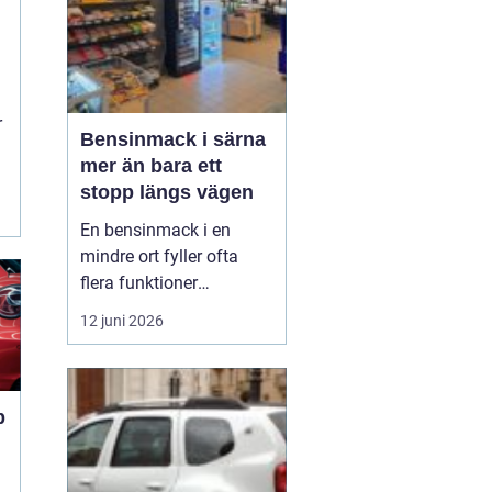
r
Bensinmack i särna
mer än bara ett
stopp längs vägen
En bensinmack i en
mindre ort fyller ofta
flera funktioner
samtidigt. I Särna, mitt i
12 juni 2026
norra Dalarna, blir
macken en naturlig
knutpunkt för både
ortsbor och
p
genomresande. Här
handlar det om mer än