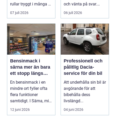
rullar tryggt i många år
och vänta på svar.
och återkommande ...
Många vill få en bra
07 juli 2026
06 juli 2026
p...
Bensinmack i
Professionell och
särna mer än bara
pålitlig Dacia-
ett stopp längs
service för din bil
vägen
En bensinmack i en
Att underhålla sin bil är
mindre ort fyller ofta
avgörande för att
flera funktioner
bibehålla dess
samtidigt. I Särna, mitt
livslängd...
i norra Dalarna,...
12 juni 2026
04 juni 2026