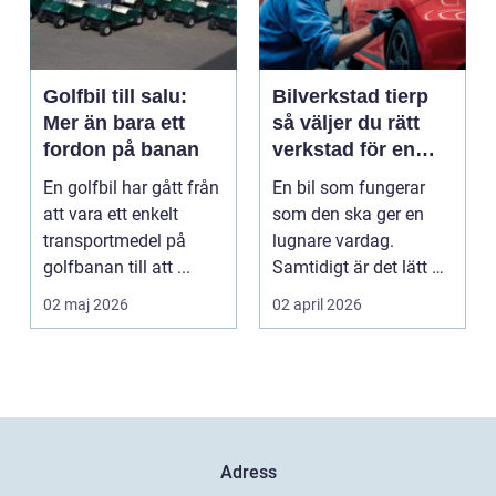
Golfbil till salu:
Bilverkstad tierp
Mer än bara ett
så väljer du rätt
fordon på banan
verkstad för en
tryggare bilvardag
En golfbil har gått från
En bil som fungerar
att vara ett enkelt
som den ska ger en
transportmedel på
lugnare vardag.
golfbanan till att ...
Samtidigt är det lätt att
skjuta upp service ...
02 maj 2026
02 april 2026
Adress