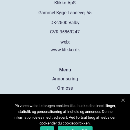
web:
www.klikko.dk
Menu
Annonsering
Om oss
Cookies
På vores website bruges cookies til at huske dine indstillinger,
Kontakta oss
statistik og personalisering af indhold og annoncer. Denne
Sitemap
information deles med tredjepart. Ved fortsat brug af websiden
godkender du cookiepolitikken.