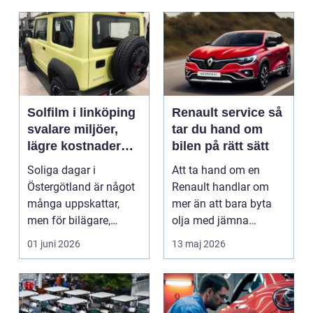
Solfilm i linköping
Renault service så
svalare miljöer,
tar du hand om
lägre kostnader
bilen på rätt sätt
och bättre komfort
Soliga dagar i
Att ta hand om en
Östergötland är något
Renault handlar om
många uppskattar,
mer än att bara byta
men för bilägare,
olja med jämna
båtägare och
mellanrum. För många
01 juni 2026
13 maj 2026
fastighetsförv...
biläga...