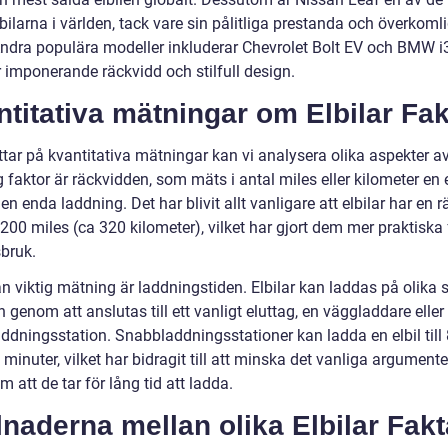
bilarna i världen, tack vare sin pålitliga prestanda och överkoml
 Andra populära modeller inkluderar Chevrolet Bolt EV och BMW i
r imponerande räckvidd och stilfull design.
titativa mätningar om Elbilar Fak
ittar på kvantitativa mätningar kan vi analysera olika aspekter av 
g faktor är räckvidden, som mäts i antal miles eller kilometer en 
en enda laddning. Det har blivit allt vanligare att elbilar har en 
200 miles (ca 320 kilometer), vilket har gjort dem mer praktiska 
bruk.
 viktig mätning är laddningstiden. Elbilar kan laddas på olika s
 genom att anslutas till ett vanligt eluttag, en väggladdare eller
ddningsstation. Snabbladdningsstationer kan ladda en elbil till
 minuter, vilket har bidragit till att minska det vanliga argument
om att de tar för lång tid att ladda.
lnaderna mellan olika Elbilar Fakt