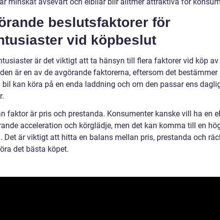
r minskat avsevärt och elbilar blir alltmer attraktiva för konsum
rande beslutsfaktorer för
ntusiaster vid köpbeslut
ntusiaster är det viktigt att ta hänsyn till flera faktorer vid köp av 
den är en av de avgörande faktorerna, eftersom det bestämmer 
n bil kan köra på en enda laddning och om den passar ens dagli
r.
n faktor är pris och prestanda. Konsumenter kanske vill ha en e
ande acceleration och körglädje, men det kan komma till en hö
 Det är viktigt att hitta en balans mellan pris, prestanda och rä
göra det bästa köpet.