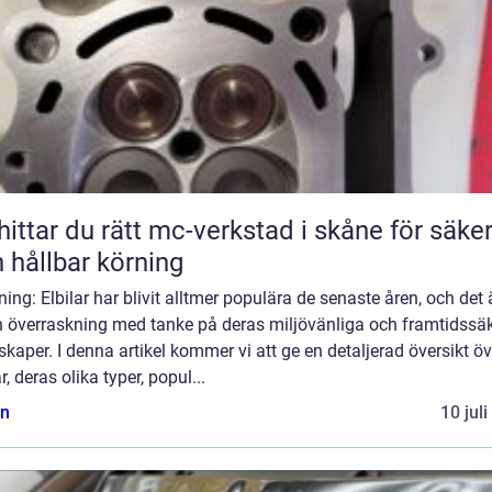
hittar du rätt mc-verkstad i skåne för säke
 hållbar körning
ning: Elbilar har blivit alltmer populära de senaste åren, och det 
n överraskning med tanke på deras miljövänliga och framtidssä
kaper. I denna artikel kommer vi att ge en detaljerad översikt öv
ar, deras olika typer, popul...
n
10 jul