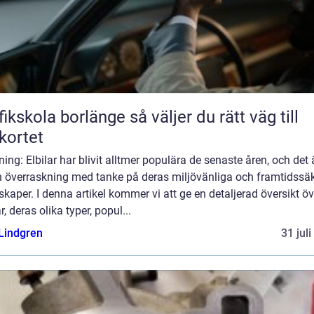
kola borlänge så väljer du rätt väg till
kortet
ning: Elbilar har blivit alltmer populära de senaste åren, och det 
n överraskning med tanke på deras miljövänliga och framtidssä
kaper. I denna artikel kommer vi att ge en detaljerad översikt öv
ar, deras olika typer, popul...
 Lindgren
31 jul