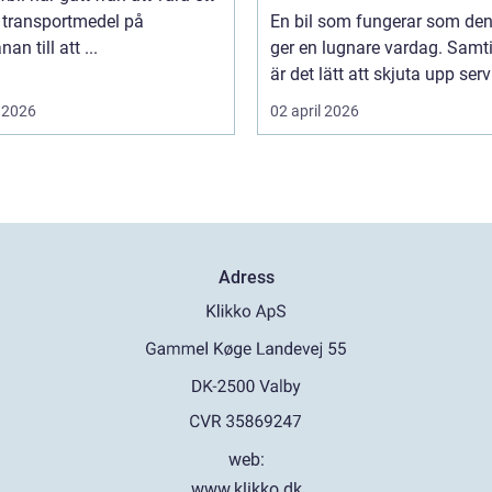
 transportmedel på
En bil som fungerar som de
an till att ...
ger en lugnare vardag. Samti
är det lätt att skjuta upp servi
 2026
02 april 2026
Adress
web:
www.klikko.dk