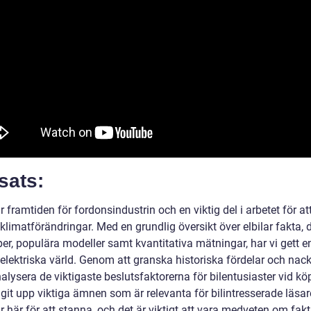
sats:
är framtiden för fordonsindustrin och en viktig del i arbetet för at
limatförändringar. Med en grundlig översikt över elbilar fakta, 
per, populära modeller samt kvantitativa mätningar, har vi gett en
 elektriska värld. Genom att granska historiska fördelar och nac
lysera de viktigaste beslutsfaktorerna för bilentusiaster vid kö
agit upp viktiga ämnen som är relevanta för bilintresserade läsar
är här för att stanna, och det är viktigt att vara medveten om fak