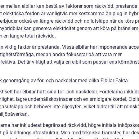
der mellan elbilar kan bestå av faktorer som räckvidd, prestanda
lt elektriska fordon är vanligtvis mer kostsamma än plug-in hybri
erbjuder också en längre räckvidd och nollutsläpp när de körs på
hybridbilar kan generera elektricitet genom att köra på bränslem
er en längre total räckvidd.
n viktig faktor är prestanda. Vissa elbilar har imponerande acce
tighetsförmåga, medan andra fokuserar på att vara mer
fektiva. Det är viktigt att välja en elbil som passar ens körmöns
sk genomgång av för- och nackdelar med olika Elbilar Fakta
kt sett har elbilar haft sina för- och nackdelar. Fördelarna inklud
lighet, lägre underhållskostnader och en smidigare kördel. Elbil
asutsläpp och behöver inte oljebyten, vilket bidrar till att minsk
miljöpåverkan.
arna har inkluderat begränsad räckvidd, högre initiala inköpsko
st på laddningsinfrastruktur. Men med tekniska framsteg har de