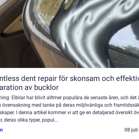
ntless dent repair för skonsam och effekti
aration av bucklor
ning: Elbilar har blivit alltmer populära de senaste åren, och det 
n överraskning med tanke på deras miljövänliga och framtidssä
kaper. I denna artikel kommer vi att ge en detaljerad översikt öv
ar, deras olika typer, popul...
n
08 jul