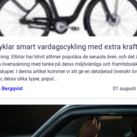
Elcyklar smart vardagscykling med extra kraf
ning: Elbilar har blivit alltmer populära de senaste åren, och det 
n överraskning med tanke på deras miljövänliga och framtidssä
kaper. I denna artikel kommer vi att ge en detaljerad översikt öv
ar, deras olika typer, popul...
 Bergqvist
01 augusti