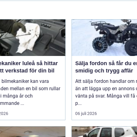
niker luleå så hittar
Sälja fordon så får du en
tt verkstad för din bil
smidig och trygg affär
 bilmekaniker kan vara
Att sälja fordon handlar om
aden mellan en bil som rullar
än att lägga upp en annons 
 i många år och
vänta på svar. Många vill få
ommande ...
p...
 2026
06 juli 2026