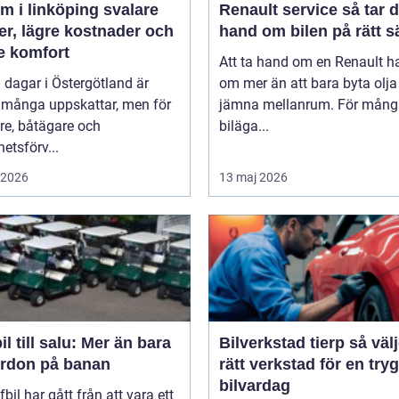
 i linköping svalare
Renault service så tar du
er, lägre kostnader och
hand om bilen på rätt s
e komfort
Att ta hand om en Renault h
 dagar i Östergötland är
om mer än att bara byta olj
 många uppskattar, men för
jämna mellanrum. För mång
re, båtägare och
biläga...
hetsförv...
i 2026
13 maj 2026
il till salu: Mer än bara
Bilverkstad tierp så väljer du
fordon på banan
rätt verkstad för en try
bilvardag
fbil har gått från att vara ett