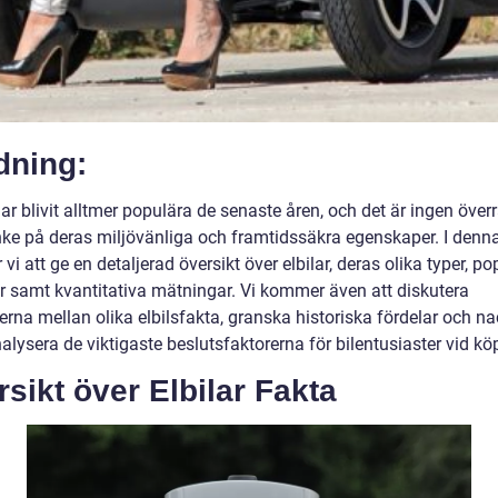
dning:
har blivit alltmer populära de senaste åren, och det är ingen öve
ke på deras miljövänliga och framtidssäkra egenskaper. I denna 
i att ge en detaljerad översikt över elbilar, deras olika typer, po
r samt kvantitativa mätningar. Vi kommer även att diskutera
erna mellan olika elbilsfakta, granska historiska fördelar och n
lysera de viktigaste beslutsfaktorerna för bilentusiaster vid kö
sikt över Elbilar Fakta