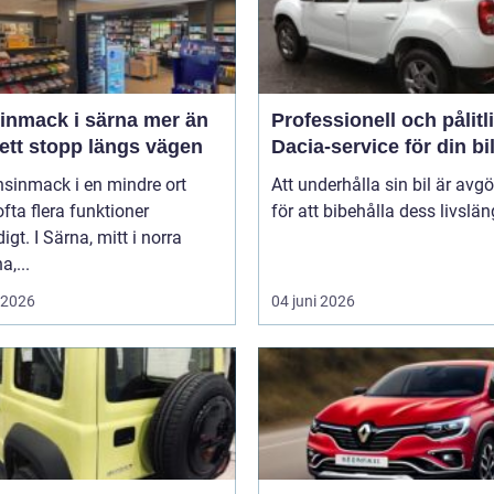
mack i särna mer än
Professionell och pålitl
ett stopp längs vägen
Dacia-service för din bi
nsinmack i en mindre ort
Att underhålla sin bil är avg
 ofta flera funktioner
för att bibehålla dess livslän
igt. I Särna, mitt i norra
a,...
i 2026
04 juni 2026