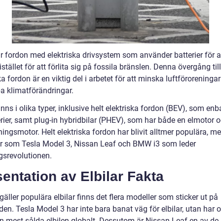
är fordon med elektriska drivsystem som använder batterier för a
stället för att förlita sig på fossila bränslen. Denna övergång till
ka fordon är en viktig del i arbetet för att minska luftföroreninga
 klimatförändringar.
finns i olika typer, inklusive helt elektriska fordon (BEV), som enb
erier, samt plug-in hybridbilar (PHEV), som har både en elmotor 
ingsmotor. Helt elektriska fordon har blivit alltmer populära, m
r som Tesla Model 3, Nissan Leaf och BMW i3 som leder
gsrevolutionen.
entation av Elbilar Fakta
gäller populära elbilar finns det flera modeller som sticker ut på
en. Tesla Model 3 har inte bara banat väg för elbilar, utan har 
den mest sålda elbilen globalt. Dessutom är Nissan Leaf en av de