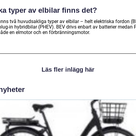
ka typer av elbilar finns det?
inns två huvudsakliga typer av elbilar – helt elektriska fordon (
plug-in hybridbilar (PHEV). BEV drivs enbart av batterier medan
både en elmotor och en förbränningsmotor.
Läs fler inlägg här
 nyheter