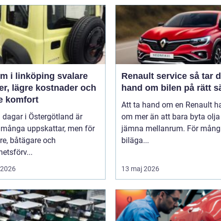
 i linköping svalare
Renault service så tar du
er, lägre kostnader och
hand om bilen på rätt s
e komfort
Att ta hand om en Renault h
 dagar i Östergötland är
om mer än att bara byta olj
 många uppskattar, men för
jämna mellanrum. För mång
re, båtägare och
biläga...
hetsförv...
i 2026
13 maj 2026