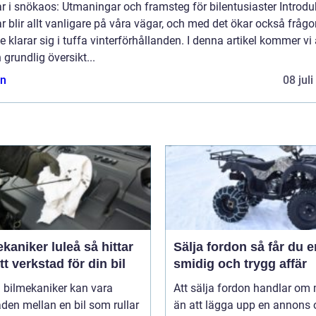
ar i snökaos: Utmaningar och framsteg för bilentusiaster Introdu
ar blir allt vanligare på våra vägar, och med det ökar också fråg
e klarar sig i tuffa vinterförhållanden. I denna artikel kommer vi 
 grundlig översikt...
n
08 jul
niker luleå så hittar
Sälja fordon så får du en
tt verkstad för din bil
smidig och trygg affär
 bilmekaniker kan vara
Att sälja fordon handlar om
aden mellan en bil som rullar
än att lägga upp en annons 