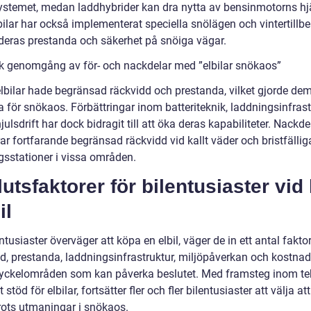
stemet, medan laddhybrider kan dra nytta av bensinmotorns hj
bilar har också implementerat speciella snölägen och vintertillbe
 deras prestanda och säkerhet på snöiga vägar.
sk genomgång av för- och nackdelar med ”elbilar snökaos”
elbilar hade begränsad räckvidd och prestanda, vilket gjorde de
 för snökaos. Förbättringar inom batteriteknik, laddningsinfrast
julsdrift har dock bidragit till att öka deras kapabiliteter. Nackde
ar fortfarande begränsad räckvidd vid kallt väder och bristfällig
gsstationer i vissa områden.
utsfaktorer för bilentusiaster vid
il
ntusiaster överväger att köpa en elbil, väger de in ett antal faktor
d, prestanda, laddningsinfrastruktur, miljöpåverkan och kostnad
yckelområden som kan påverka beslutet. Med framsteg inom te
 stöd för elbilar, fortsätter fler och fler bilentusiaster att välja at
trots utmaningar i snökaos.