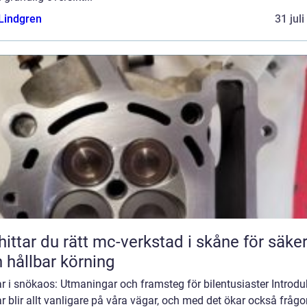
 Lindgren
31 jul
hittar du rätt mc-verkstad i skåne för säke
 hållbar körning
ar i snökaos: Utmaningar och framsteg för bilentusiaster Introdu
ar blir allt vanligare på våra vägar, och med det ökar också fråg