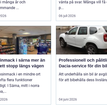
 i många år och
vänta på svar. Många vill få
ommande ...
p...
 2026
06 juli 2026
mack i särna mer än
Professionell och pålitl
ett stopp längs vägen
Dacia-service för din bi
nsinmack i en mindre ort
Att underhålla sin bil är avg
 ofta flera funktioner
för att bibehålla dess livslän
igt. I Särna, mitt i norra
a,...
i 2026
04 juni 2026