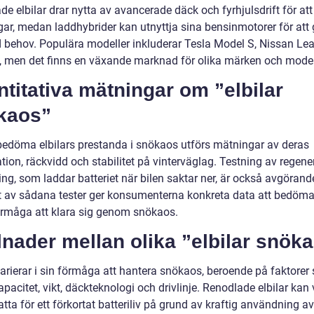
e elbilar drar nytta av avancerade däck och fyrhjulsdrift för at
gar, medan laddhybrider kan utnyttja sina bensinmotorer för att 
id behov. Populära modeller inkluderar Tesla Model S, Nissan Le
 men det finns en växande marknad för olika märken och model
titativa mätningar om ”elbilar
kaos”
 bedöma elbilars prestanda i snökaos utförs mätningar av deras
tion, räckvidd och stabilitet på vinterväglag. Testning av regene
ng, som laddar batteriet när bilen saktar ner, är också avgörand
t av sådana tester ger konsumenterna konkreta data att bedöma
förmåga att klara sig genom snökaos.
lnader mellan olika ”elbilar snök
varierar i sin förmåga att hantera snökaos, beroende på faktorer
apacitet, vikt, däckteknologi och drivlinje. Renodlade elbilar kan
tta för ett förkortat batteriliv på grund av kraftig användning av