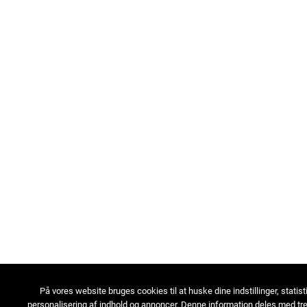
På vores website bruges cookies til at huske dine indstillinger, statist
personalisering af indhold og annoncer. Denne information deles med tre