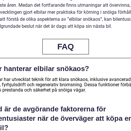
ste åren. Medan det fortfarande finns utmaningar att övervinna,
vecklingen gjort elbilar mer praktiska för körning i snöiga förhå
t förstå de olika aspekterna av ”elbilar snökaos”, kan bilentusi
lgrundade beslut när det är dags att köpa sin nästa bil.
FAQ
r hanterar elbilar snökaos?
ar har utvecklat teknik för att klara snökaos, inklusive avancera
 fyrhjulsdrift och regenerativ bromsning. Dessa funktioner förbä
s prestanda och säkerhet på snöiga vägar.
d är de avgörande faktorerna för
entusiaster när de överväger att köpa e
il?