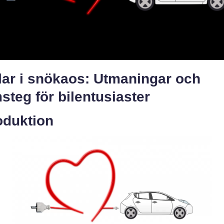
lar i snökaos: Utmaningar och
steg för bilentusiaster
oduktion