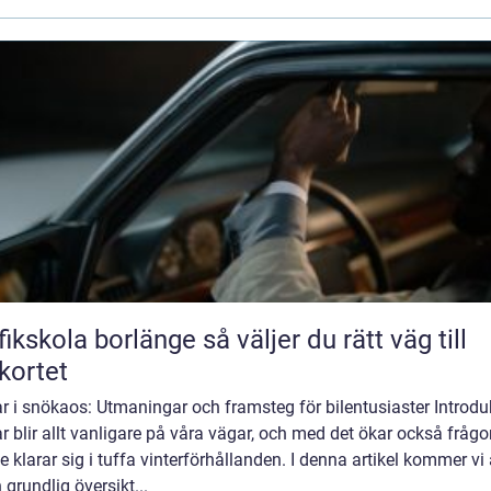
kola borlänge så väljer du rätt väg till
kortet
ar i snökaos: Utmaningar och framsteg för bilentusiaster Introdu
ar blir allt vanligare på våra vägar, och med det ökar också fråg
e klarar sig i tuffa vinterförhållanden. I denna artikel kommer vi 
 grundlig översikt...