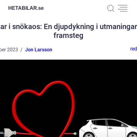
HETABILAR.
se
lar i snökaos: En djupdykning i utmaninga
framsteg
red
ber 2023
Jon Larsson