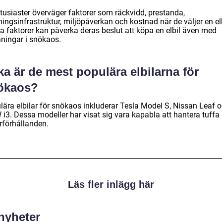
ntusiaster överväger faktorer som räckvidd, prestanda,
ingsinfrastruktur, miljöpåverkan och kostnad när de väljer en elb
a faktorer kan påverka deras beslut att köpa en elbil även med
ningar i snökaos.
ka är de mest populära elbilarna för
ökaos?
lära elbilar för snökaos inkluderar Tesla Model S, Nissan Leaf 
i3. Dessa modeller har visat sig vara kapabla att hantera tuffa
rförhållanden.
Läs fler inlägg här
 nyheter