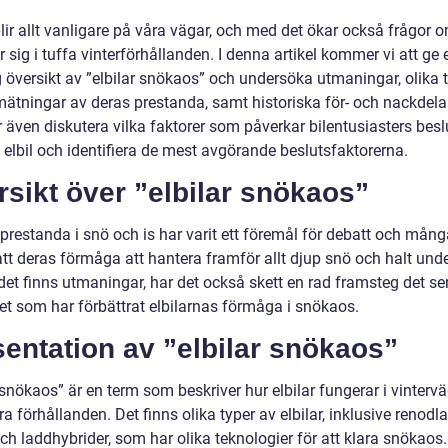
blir allt vanligare på våra vägar, och med det ökar också frågor 
r sig i tuffa vinterförhållanden. I denna artikel kommer vi att ge 
g översikt av ”elbilar snökaos” och undersöka utmaningar, olika 
 mätningar av deras prestanda, samt historiska för- och nackdelar
även diskutera vilka faktorer som påverkar bilentusiasters beslu
 elbil och identifiera de mest avgörande beslutsfaktorerna.
sikt över ”elbilar snökaos”
 prestanda i snö och is har varit ett föremål för debatt och mång
tt deras förmåga att hantera framför allt djup snö och halt unde
et finns utmaningar, har det också skett en rad framsteg det se
et som har förbättrat elbilarnas förmåga i snökaos.
entation av ”elbilar snökaos”
 snökaos” är en term som beskriver hur elbilar fungerar i vinterv
a förhållanden. Det finns olika typer av elbilar, inklusive renodl
och laddhybrider, som har olika teknologier för att klara snökaos.