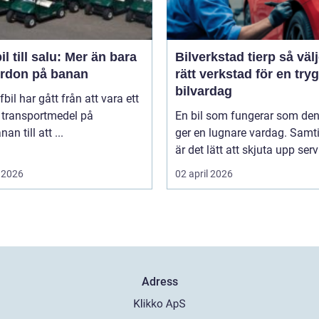
il till salu: Mer än bara
Bilverkstad tierp så väljer du
fordon på banan
rätt verkstad för en try
bilvardag
fbil har gått från att vara ett
 transportmedel på
En bil som fungerar som de
an till att ...
ger en lugnare vardag. Samti
är det lätt att skjuta upp servi
 2026
02 april 2026
Adress