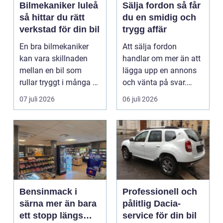
Bilmekaniker luleå
Sälja fordon så får
så hittar du rätt
du en smidig och
verkstad för din bil
trygg affär
En bra bilmekaniker
Att sälja fordon
kan vara skillnaden
handlar om mer än att
mellan en bil som
lägga upp en annons
rullar tryggt i många år
och vänta på svar.
och återkommande ...
Många vill få en bra
07 juli 2026
06 juli 2026
p...
Bensinmack i
Professionell och
särna mer än bara
pålitlig Dacia-
ett stopp längs
service för din bil