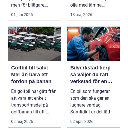
men för bilägare,
olja med jämna
båtägare och
mellanrum. För många
01 juni 2026
13 maj 2026
fastighetsförv...
biläga...
Golfbil till salu:
Bilverkstad tierp
Mer än bara ett
så väljer du rätt
fordon på banan
verkstad för en
tryggare bilvardag
En golfbil har gått från
En bil som fungerar
att vara ett enkelt
som den ska ger en
transportmedel på
lugnare vardag.
golfbanan till att ...
Samtidigt är det lätt att
skjuta upp service ...
02 maj 2026
02 april 2026