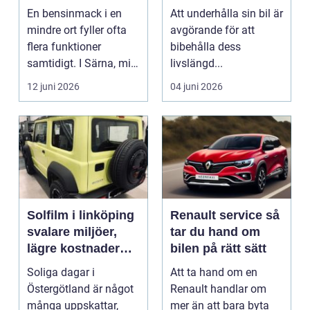
vägen
En bensinmack i en
Att underhålla sin bil är
mindre ort fyller ofta
avgörande för att
flera funktioner
bibehålla dess
samtidigt. I Särna, mitt
livslängd...
i norra Dalarna,...
12 juni 2026
04 juni 2026
Solfilm i linköping
Renault service så
svalare miljöer,
tar du hand om
lägre kostnader
bilen på rätt sätt
och bättre komfort
Soliga dagar i
Att ta hand om en
Östergötland är något
Renault handlar om
många uppskattar,
mer än att bara byta