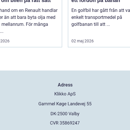
om bilen på rätt sätt
ett fordon på banan
 hand om en Renault handlar
En golfbil har gått från att va
r än att bara byta olja med
enkelt transportmedel på
 mellanrum. För många
golfbanan till att ...
..
 2026
02 maj 2026
Adress