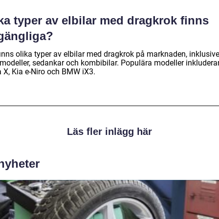
ka typer av elbilar med dragkrok finns
lgängliga?
finns olika typer av elbilar med dragkrok på marknaden, inklusiv
modeller, sedankar och kombibilar. Populära modeller inkludera
a X, Kia e-Niro och BMW iX3.
Läs fler inlägg här
 nyheter