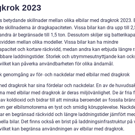
gkrok 2023
ns betydande skillnader mellan olika elbilar med dragkrok 2023. 
te skillnaderna är dragkapaciteten. Vissa bilar kan dra upp till 2,
dra är begränsade till 1,5 ton. Dessutom skiljer sig batterikapa
kvidden mellan olika modeller. Vissa bilar kan ha mindre
kapacitet och kortare räckvidd, medan andra kan erbjuda längre 
bbare laddningstider. Storlek och utrymmesutnyttjande kan ock
, vilket kan påverka användbarheten för olika ändamål.
sk genomgång av för- och nackdelar med elbilar med dragkrok
 med dragkrok har sina fördelar och nackdelar. En av de huvudsa
na med elbilar med dragkrok är deras miljövänlighet. De är fria 
av koldioxid och bidrar till att minska beroendet av fossila brän
m ger elbilsmotorerna en tyst och smidig körupplevelse. Nackd
rar en begränsad räckvidd och längre laddningstider jämfört me
nella bilar. Det finns också en brist på laddningsinfrastruktur på 
, vilket kan begränsa användningen av elbilar med dragkrok.