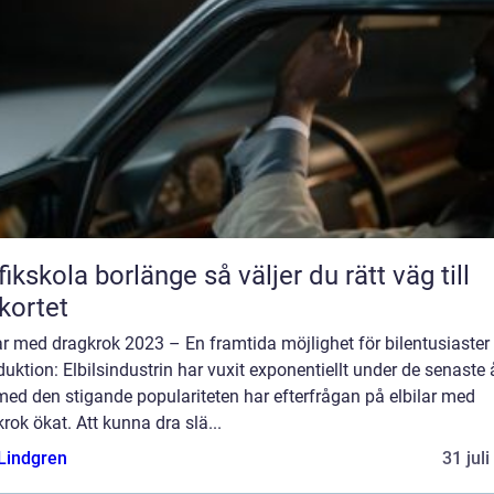
kola borlänge så väljer du rätt väg till
kortet
ar med dragkrok 2023 – En framtida möjlighet för bilentusiaster
duktion: Elbilsindustrin har vuxit exponentiellt under de senaste 
ed den stigande populariteten har efterfrågan på elbilar med
rok ökat. Att kunna dra slä...
 Lindgren
31 jul