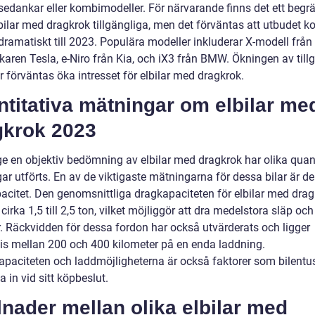
sedankar eller kombimodeller. För närvarande finns det ett begr
lbilar med dragkrok tillgängliga, men det förväntas att utbudet 
dramatiskt till 2023. Populära modeller inkluderar X-modell från
erkaren Tesla, e-Niro från Kia, och iX3 från BMW. Ökningen av till
 förväntas öka intresset för elbilar med dragkrok.
titativa mätningar om elbilar me
gkrok 2023
 ge en objektiv bedömning av elbilar med dragkrok har olika quan
r utförts. En av de viktigaste mätningarna för dessa bilar är de
acitet. Den genomsnittliga dragkapaciteten för elbilar med dra
cirka 1,5 till 2,5 ton, vilket möjliggör att dra medelstora släp och
r. Räckvidden för dessa fordon har också utvärderats och ligger
vis mellan 200 och 400 kilometer på en enda laddning.
kapaciteten och laddmöjligheterna är också faktorer som bilentu
 in vid sitt köpbeslut.
lnader mellan olika elbilar med