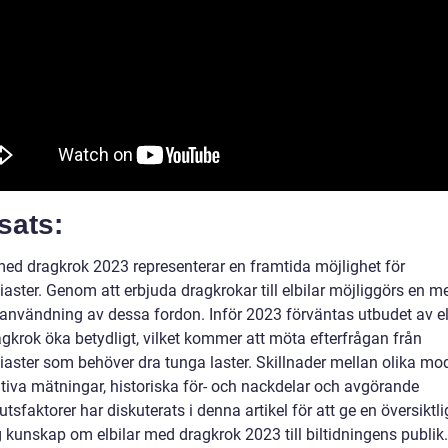
sats:
 med dragkrok 2023 representerar en framtida möjlighet för
iaster. Genom att erbjuda dragkrokar till elbilar möjliggörs en m
g användning av dessa fordon. Inför 2023 förväntas utbudet av el
gkrok öka betydligt, vilket kommer att möta efterfrågan från
iaster som behöver dra tunga laster. Skillnader mellan olika mod
ativa mätningar, historiska för- och nackdelar och avgörande
tsfaktorer har diskuterats i denna artikel för att ge en översiktl
 kunskap om elbilar med dragkrok 2023 till biltidningens publik.