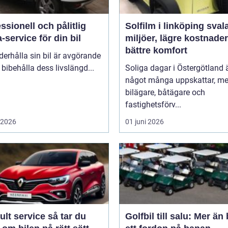
ssionell och pålitlig
Solfilm i linköping svalare
-service för din bil
miljöer, lägre kostnade
bättre komfort
derhålla sin bil är avgörande
t bibehålla dess livslängd...
Soliga dagar i Östergötland 
något många uppskattar, me
bilägare, båtägare och
fastighetsförv...
i 2026
01 juni 2026
 service så tar du
Golfbil till salu: Mer än