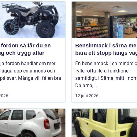
on så får du en
Bensinmack i särna mer än
g och trygg affär
bara ett stopp längs vä
lja fordon handlar om mer
En bensinmack i en mindre o
t lägga upp en annons och
fyller ofta flera funktioner
på svar. Många vill få en bra
samtidigt. I Särna, mitt i nor
Dalarna,...
 2026
12 juni 2026