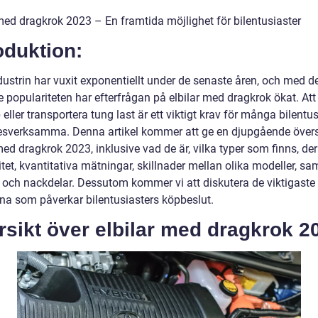
 med dragkrok 2023 – En framtida möjlighet för bilentusiaster
oduktion:
dustrin har vuxit exponentiellt under de senaste åren, och med d
e populariteten har efterfrågan på elbilar med dragkrok ökat. At
 eller transportera tung last är ett viktigt krav för många bilentu
esverksamma. Denna artikel kommer att ge en djupgående övers
med dragkrok 2023, inklusive vad de är, vilka typer som finns, de
tet, kvantitativa mätningar, skillnader mellan olika modeller, sa
r och nackdelar. Dessutom kommer vi att diskutera de viktigaste
rna som påverkar bilentusiasters köpbeslut.
sikt över elbilar med dragkrok 2