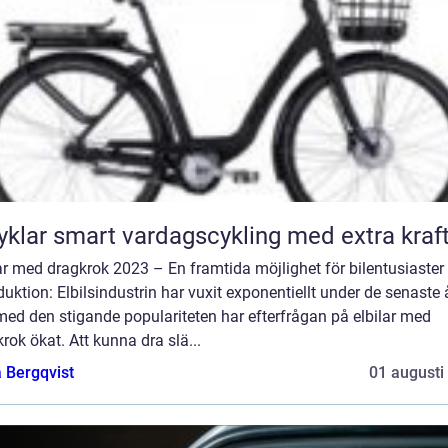
Elcyklar smart vardagscykling med extra kraf
ar med dragkrok 2023 – En framtida möjlighet för bilentusiaster
duktion: Elbilsindustrin har vuxit exponentiellt under de senaste 
ed den stigande populariteten har efterfrågan på elbilar med
rok ökat. Att kunna dra slä...
 Bergqvist
01 augusti