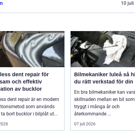
n
10 jul
less dent repair för
Bilmekaniker luleå så hittar
sam och effektiv
du rätt verkstad för din 
ation av bucklor
En bra bilmekaniker kan var
ess dent repair är en modern
skillnaden mellan en bil som 
ationsmetod som används
tryggt i många år och
 ta bort bucklor i bilplåt ut...
återkommande ...
 2026
07 juli 2026