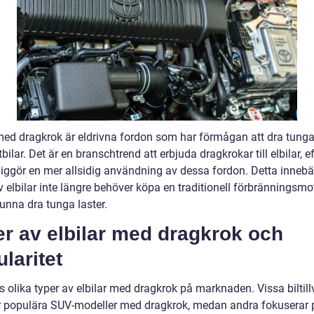
 med dragkrok är eldrivna fordon som har förmågan att dra tunga
stbilar. Det är en branschtrend att erbjuda dragkrokar till elbilar, 
liggör en mer allsidig användning av dessa fordon. Detta innebär
 elbilar inte längre behöver köpa en traditionell förbränningsmo
kunna dra tunga laster.
r av elbilar med dragkrok och
laritet
s olika typer av elbilar med dragkrok på marknaden. Vissa biltill
r populära SUV-modeller med dragkrok, medan andra fokuserar 