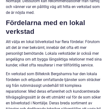
Norrtälje. Dessutom kan rekommendationer från familj
och vänner var en pålitlig väg att hitta en verkstad som
de är nöjda med.
Fördelarna med en lokal
verkstad
Att välja en lokal bilverkstad har flera fördelar. Förutom
att det är mer bekvämt, innebär det ofta ett mer
personligt bemötande. Lokala verkstäder är också mer
angelägna om att bygga långsiktiga relationer med sina
kunder, vilket ofta resulterar i mer tillförlitlig service.
En verkstad som Bilteknik Bergshamra har den lokala
fördelen och erbjuder omfattande tjänster som sträcker
sig från rutinmässigt underhåll till komplexa
reparationer. Med deras erfarenhet och kundcentrerade
tillvägagångssätt är de ett utmärkt val för de som söker
en bilverkstad i Norrtälje. Deras breda sortiment av
tjänster och dedikerade tekniker säkerställer att varje bil