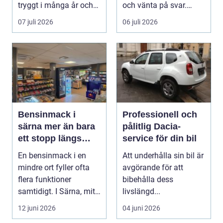
tryggt i många år och
och vänta på svar.
återkommande ...
Många vill få en bra p...
07 juli 2026
06 juli 2026
Bensinmack i
Professionell och
särna mer än bara
pålitlig Dacia-
ett stopp längs
service för din bil
vägen
En bensinmack i en
Att underhålla sin bil är
mindre ort fyller ofta
avgörande för att
flera funktioner
bibehålla dess
samtidigt. I Särna, mitt
livslängd...
i norra Dalarna,...
12 juni 2026
04 juni 2026