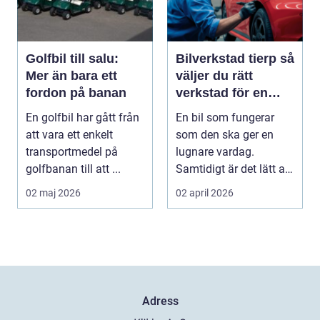
Golfbil till salu:
Bilverkstad tierp så
Mer än bara ett
väljer du rätt
fordon på banan
verkstad för en
tryggare bilvardag
En golfbil har gått från
En bil som fungerar
att vara ett enkelt
som den ska ger en
transportmedel på
lugnare vardag.
golfbanan till att ...
Samtidigt är det lätt att
skjuta upp service ...
02 maj 2026
02 april 2026
Adress