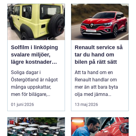
Solfilm i linköping
Renault service så
svalare miljöer,
tar du hand om
lägre kostnader
bilen på rätt sätt
och bättre komfort
Soliga dagar i
Att ta hand om en
Östergötland är något
Renault handlar om
många uppskattar,
mer än att bara byta
men för bilägare,
olja med jämna
båtägare och
mellanrum. För många
01 juni 2026
13 maj 2026
fastighetsförv...
biläga...