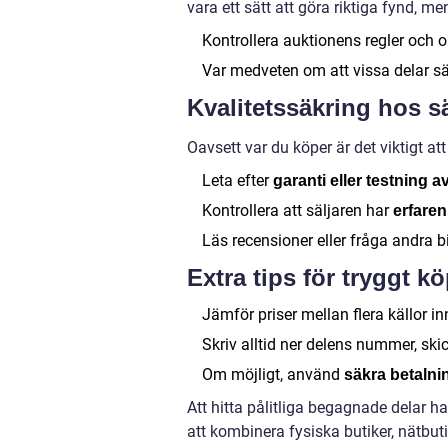
vara ett sätt att göra riktiga fynd, m
Kontrollera auktionens regler och o
Var medveten om att vissa delar sälj
Kvalitetssäkring hos s
Oavsett var du köper är det viktigt att 
Leta efter
garanti eller testning a
Kontrollera att säljaren har
erfare
Läs recensioner eller fråga andra
Extra tips för tryggt k
Jämför priser mellan flera källor 
Skriv alltid ner delens nummer, ski
Om möjligt, använd
säkra betaln
Att hitta pålitliga begagnade delar h
att kombinera fysiska butiker, nätbut