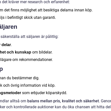
en det kräver mer research och erfarenhet:
m det finns möjlighet att besiktiga delarna innan köp.
s i befintligt skick utan garanti.
äljaren
säkerställa att säljaren är pålitlig:
.
v delar
om bildelar.
nhet och kunskap
 bilägare om rekommendationer.
öp
innan du bestämmer dig.
ck och övrig information vid köp.
som erbjuder köparskydd.
ingsmetoder
andlar alltså om
balans mellan pris, kvalitet och säkerhet
. Gen
iker och kontrollerade auktioner kan du öka chansen att hitta del