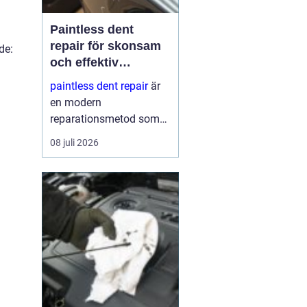
Paintless dent
repair för skonsam
de:
och effektiv
reparation av
paintless dent repair
är
bucklor
en modern
reparationsmetod som
används för att ta bort
08 juli 2026
bucklor i bilplåt utan att
skada lacken. Metoden
har blivit mycket populär
i sverige eftersom den
kombinerar
hantverksskickl...