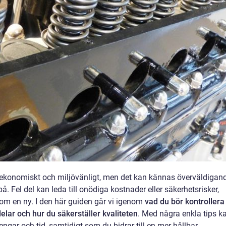
 ekonomiskt och miljövänligt, men det kan kännas överväldigan
 Fel del kan leda till onödiga kostnader eller säkerhetsrisker,
som en ny. I den här guiden går vi igenom
vad du bör kontrollera
delar och hur du säkerställer kvaliteten
. Med några enkla tips k
gar och tid, samtidigt som du bidrar till en mer hållbar