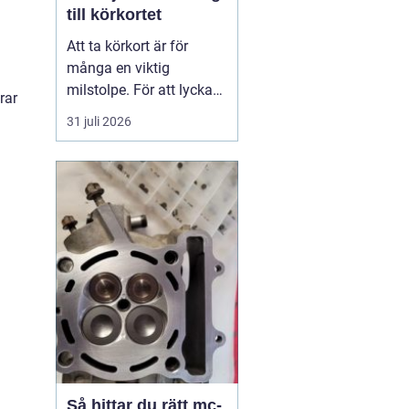
till körkortet
Att ta körkort är för
många en viktig
milstolpe. För att lyckas
rar
på ett tryggt och
31 juli 2026
effektivt sätt spelar valet
av trafikskola stor roll.
Den som söker en
Trafikskola Borlänge
möter i dag många
alternativ, med a...
Så hittar du rätt mc-