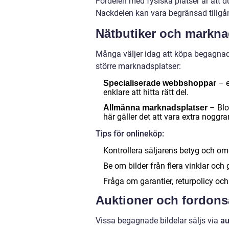
Fördelen med fysiska platser är att 
Nackdelen kan vara begränsad tillgång
Nätbutiker och markna
Många väljer idag att köpa begagnade
större marknadsplatser:
– e
Specialiserade webbshoppar
enklare att hitta rätt del.
– Blo
Allmänna marknadsplatser
här gäller det att vara extra noggr
Tips för onlineköp:
Kontrollera säljarens betyg och o
Be om bilder från flera vinklar oc
Fråga om garantier, returpolicy och 
Auktioner och fordons
Vissa begagnade bildelar säljs via
au