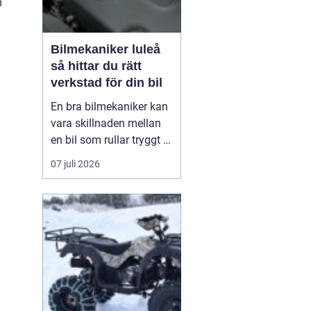
m
Bilmekaniker luleå
så hittar du rätt
verkstad för din bil
En bra bilmekaniker kan
vara skillnaden mellan
en bil som rullar tryggt i
många år och
07 juli 2026
återkommande problem
som aldrig verkar ta slut.
I Luleå finns många
verkstäder att välja på,
men hur vet du
egentligen vem som gör
ett bra jobb, håller vad
de lova...