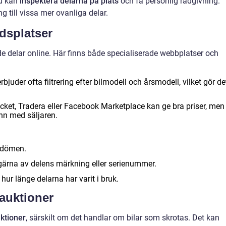
du kan
inspektera delarna på plats
och få personlig rådgivning.
 till vissa mer ovanliga delar.
dsplatser
 delar online. Här finns både specialiserade webbplatser och
rbjuder ofta filtrering efter bilmodell och årsmodell, vilket gör de
cket, Tradera eller Facebook Marketplace kan ge bra priser, men
ann med säljaren.
mdömen.
h gärna av delens märkning eller serienummer.
hur länge delarna har varit i bruk.
auktioner
ktioner
, särskilt om det handlar om bilar som skrotas. Det kan