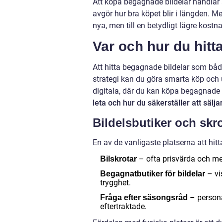
Att köpa begagnade bildelar handlar a
avgör hur bra köpet blir i längden. M
nya, men till en betydligt lägre kostn
Var och hur du hitt
Att hitta begagnade bildelar som både
strategi kan du göra smarta köp och u
digitala, där du kan köpa begagnade d
leta och hur du säkerställer att säljar
Bildelsbutiker och skr
En av de vanligaste platserna att hit
– ofta prisvärda och med
Bilskrotar
– vi
Begagnatbutiker för bildelar
trygghet.
– persona
Fråga efter säsongsråd
eftertraktade.