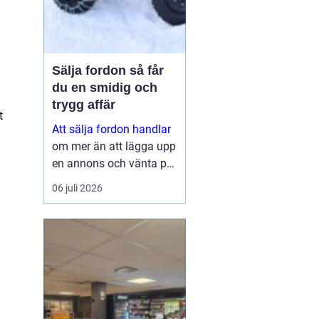
Sälja fordon så får
du en smidig och
trygg affär
t
Att sälja fordon handlar
om mer än att lägga upp
en annons och vänta på
svar. Många vill få en
06 juli 2026
bra peng för bilen,
fyrhjulingen eller
snöskotern, men lika
viktigt är en säker affär,
snabb betalning oc...