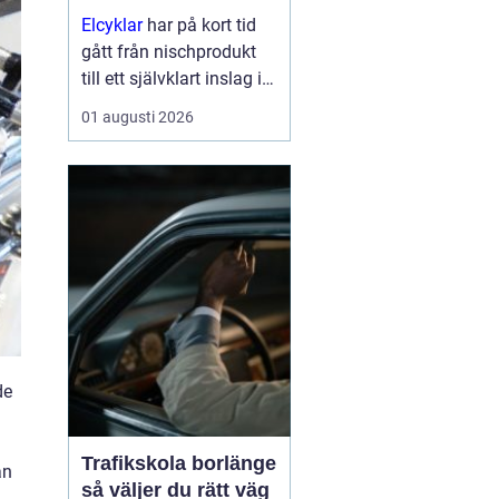
Elcyklar
har på kort tid
gått från nischprodukt
till ett självklart inslag i
många städer och
01 augusti 2026
samhällen.
Kombinationen av vanlig
trampning och
elassistans gör det
enklare att välja cykeln i
s...
de
Trafikskola borlänge
an
så väljer du rätt väg