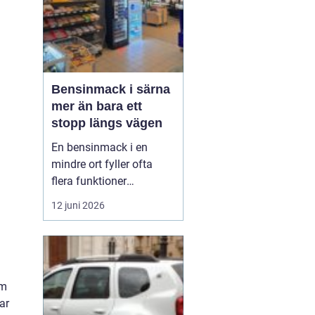
Bensinmack i särna
mer än bara ett
stopp längs vägen
En bensinmack i en
mindre ort fyller ofta
flera funktioner
samtidigt. I Särna, mitt i
12 juni 2026
norra Dalarna, blir
macken en naturlig
knutpunkt för både
ortsbor och
genomresande. Här
om
handlar det om mer än
ar