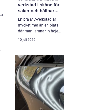
verkstad i skåne för
säker och hållbar
ka
körning
En bra MC-verkstad är
mycket mer än en plats
där man lämnar in hojen
när något går sönder.
10 juli 2026
För många förare i
Skåne handlar det om
n
trygghet, säkerhet och
körglädje under lång tid
framöver. En
genomtänkt serviceplan
förlänger livslängden på
motorcykel...
.