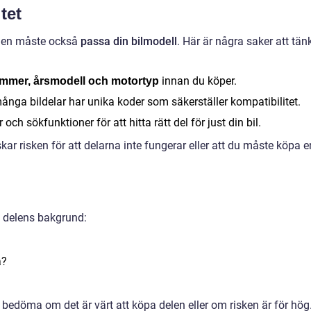
tet
– den måste också
passa din bilmodell
. Här är några saker att tän
innan du köper.
ummer, årsmodell och motortyp
ga bildelar har unika koder som säkerställer kompatibilitet.
och sökfunktioner för att hitta rätt del för just din bil.
kar risken för att delarna inte fungerar eller att du måste köpa e
m delens bakgrund:
a?
 bedöma om det är värt att köpa delen eller om risken är för hög