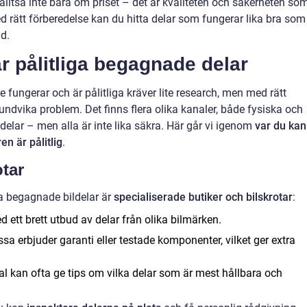
lltså inte bara om priset – det är kvaliteten och säkerheten so
ed rätt förberedelse kan du hitta delar som fungerar lika bra som
ad.
ar pålitliga begagnade delar
 fungerar och är pålitliga kräver lite research, men med rätt
ndvika problem. Det finns flera olika kanaler, både fysiska och
elar – men alla är inte lika säkra. Här går vi igenom
var du kan
en är pålitlig
.
otar
ta begagnade bildelar är
specialiserade butiker och bilskrotar
:
 ett brett utbud av delar från olika bilmärken.
ssa erbjuder garanti eller testade komponenter, vilket ger extra
l kan ofta ge tips om vilka delar som är mest hållbara och