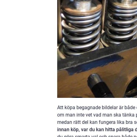
Att köpa begagnade bildelar är både
om man inte vet vad man ska tänka på.
medan rätt del kan fungera lika bra 
innan köp, var du kan hitta pålitliga 
du göra smarta val och spara både pen