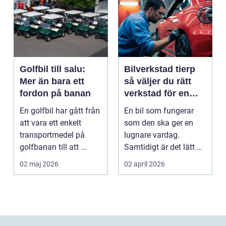
Golfbil till salu:
Bilverkstad tierp
Mer än bara ett
så väljer du rätt
fordon på banan
verkstad för en
tryggare bilvardag
En golfbil har gått från
En bil som fungerar
att vara ett enkelt
som den ska ger en
transportmedel på
lugnare vardag.
golfbanan till att ...
Samtidigt är det lätt att
skjuta upp service ...
02 maj 2026
02 april 2026