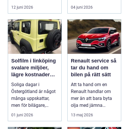
i norra Dalarna,...
12 juni 2026
04 juni 2026
Solfilm i linköping
Renault service så
svalare miljöer,
tar du hand om
lägre kostnader
bilen på rätt sätt
och bättre komfort
Soliga dagar i
Att ta hand om en
Östergötland är något
Renault handlar om
många uppskattar,
mer än att bara byta
men för bilägare,
olja med jämna
båtägare och
mellanrum. För många
01 juni 2026
13 maj 2026
fastighetsförv...
biläga...