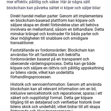
mer effektiv, pålitlig och säker. Här är några sätt
blockchain kan påverka sättet vi köper och säljer bilar:
Direkt handel mellan parter: Genom att implementera
en blockchain-baserad plattform kan köpare och
säljare skapa en direkt förbindelse utan att behöva
involvera en mellanhand, såsom en bilhandlare. Detta
minskar krångel och kostnader för båda parter och
ökar möjligheten till snabbare och smidigare
transaktioner.
Fastställande av fordonsvärden: Blockchain kan
användas för att fastställa och bekräfta
fordonsvärden baserat på en transparent och
oberoende värderingsprocess. Detta kan ge både
köpare och säljare en rättvis och pålitlig uppskattning
av bilens värde, vilket kan underlätta
förhandlingsprocessen.
Historik och serviceinformation: Genom att använda
blockchain kan all relevant information om en bil,
inklusive servicehistorik och reparationer, sparas i ett
säkert och oupplösligt format. Detta ger köpare
tillgång till en detaljerad och verifierbar historik över
bilens skick och underhåll, vilket bidrar till att skapa