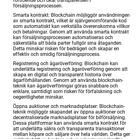
förtroende och ökar transparensen i
försäljningsprocessen.
Smarta kontrakt: Blockchain möjliggör användningen
av smarta kontrakt, vilket är självgenomförande kod
som automatiskt kan verkställa överenskomna villkor
och betalningar. Genom att använda smarta kontrakt
kan försäljningsprocessen automatiseras och
säkerställa att båda parter fullgör sina åtaganden.
Detta minskar risken för bedrägeri och skapar en
effektiv och smidig försäljningsprocess.
Registrering och ägaröverföring: Blockchain kan
underlätta registrering och ägaröverföring genom att
skapa en digital och transparent historia över
ägarförhållanden. Genom att använda blockchain-
teknik kan ägaröverföringar göras snabbare och
enklare, samtidigt som risken för förfalskning och
oegentligheter minskar.
Öppna auktioner och marknadsplatser: Blockchain-
teknik möjliggör skapandet av öppna auktioner och
decentraliserade marknadsplatser för bilförsäljning.
Dessa plattformar kan använda smarta kontrakt för
att underlätta säkra och transparenta transaktioner
mellan köpare och säljare över hela världen. Detta ger