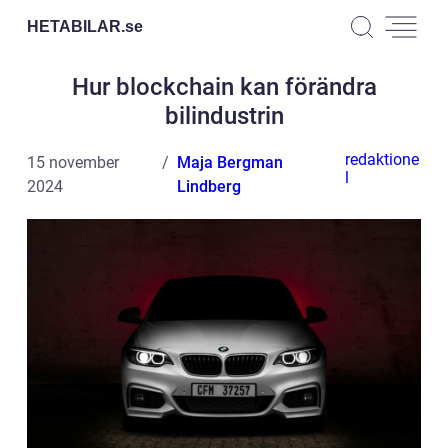
HETABILAR.
se
Hur blockchain kan förändra
bilindustrin
redaktione
15 november
Maja Bergman
l
2024
Lindberg