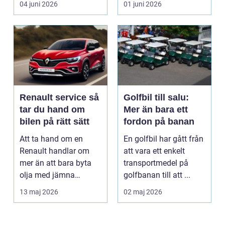
04 juni 2026
01 juni 2026
fastighetsförv...
Renault service så
Golfbil till salu:
tar du hand om
Mer än bara ett
bilen på rätt sätt
fordon på banan
Att ta hand om en
En golfbil har gått från
Renault handlar om
att vara ett enkelt
mer än att bara byta
transportmedel på
olja med jämna
golfbanan till att ...
mellanrum. För många
13 maj 2026
02 maj 2026
biläga...