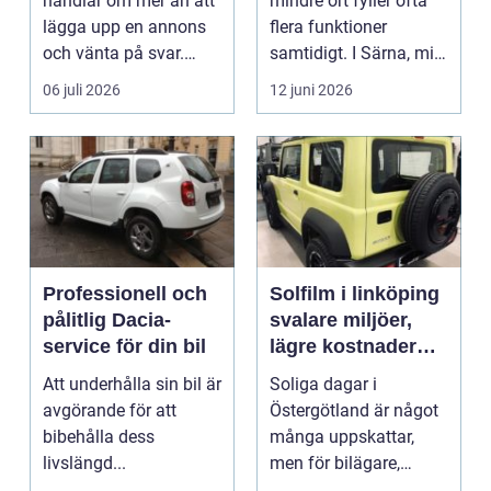
handlar om mer än att
mindre ort fyller ofta
lägga upp en annons
flera funktioner
och vänta på svar.
samtidigt. I Särna, mitt
Många vill få en bra
i norra Dalarna,...
06 juli 2026
12 juni 2026
p...
Professionell och
Solfilm i linköping
pålitlig Dacia-
svalare miljöer,
service för din bil
lägre kostnader
och bättre komfort
Att underhålla sin bil är
Soliga dagar i
avgörande för att
Östergötland är något
bibehålla dess
många uppskattar,
livslängd...
men för bilägare,
båtägare och