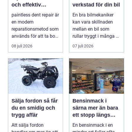
och effektiv
verkstad för din bil
reparation av
paintless dent repair är
En bra bilmekaniker
bucklor
en modern
kan vara skillnaden
reparationsmetod som
mellan en bil som
används för att ta bort
rullar tryggt i många år
bucklor i bilplåt ut...
och återkommande ...
08 juli 2026
07 juli 2026
Sälja fordon så får
Bensinmack i
du en smidig och
särna mer än bara
trygg affär
ett stopp längs
vägen
Att sälja fordon
En bensinmack i en