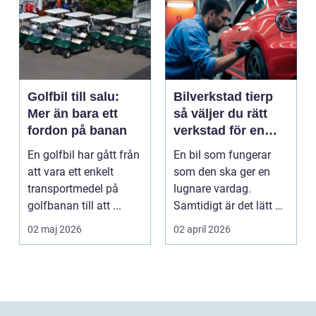
Golfbil till salu:
Bilverkstad tierp
Mer än bara ett
så väljer du rätt
fordon på banan
verkstad för en
tryggare bilvardag
En golfbil har gått från
En bil som fungerar
att vara ett enkelt
som den ska ger en
transportmedel på
lugnare vardag.
golfbanan till att ...
Samtidigt är det lätt att
skjuta upp service ...
02 maj 2026
02 april 2026