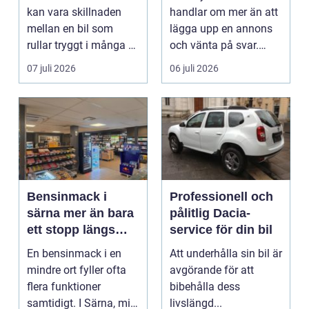
kan vara skillnaden
handlar om mer än att
mellan en bil som
lägga upp en annons
rullar tryggt i många år
och vänta på svar.
och återkommande ...
Många vill få en bra
07 juli 2026
06 juli 2026
p...
Bensinmack i
Professionell och
särna mer än bara
pålitlig Dacia-
ett stopp längs
service för din bil
vägen
En bensinmack i en
Att underhålla sin bil är
mindre ort fyller ofta
avgörande för att
flera funktioner
bibehålla dess
samtidigt. I Särna, mitt
livslängd...