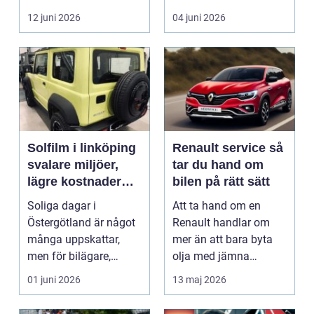
i norra Dalarna,...
12 juni 2026
04 juni 2026
Solfilm i linköping
Renault service så
svalare miljöer,
tar du hand om
lägre kostnader
bilen på rätt sätt
och bättre komfort
Soliga dagar i
Att ta hand om en
Östergötland är något
Renault handlar om
många uppskattar,
mer än att bara byta
men för bilägare,
olja med jämna
båtägare och
mellanrum. För många
01 juni 2026
13 maj 2026
fastighetsförv...
biläga...