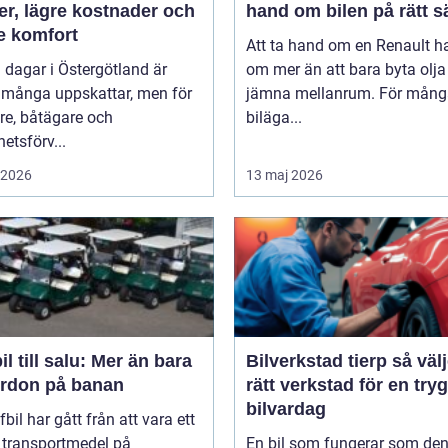
er, lägre kostnader och
hand om bilen på rätt s
e komfort
Att ta hand om en Renault h
 dagar i Östergötland är
om mer än att bara byta olj
 många uppskattar, men för
jämna mellanrum. För mång
re, båtägare och
biläga...
hetsförv...
i 2026
13 maj 2026
il till salu: Mer än bara
Bilverkstad tierp så väljer du
fordon på banan
rätt verkstad för en try
bilvardag
fbil har gått från att vara ett
 transportmedel på
En bil som fungerar som de