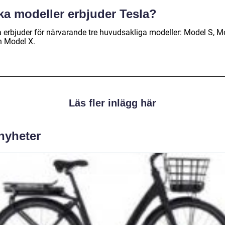
ka modeller erbjuder Tesla?
a erbjuder för närvarande tre huvudsakliga modeller: Model S, M
h Model X.
Läs fler inlägg här
 nyheter