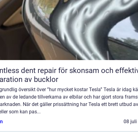
ntless dent repair för skonsam och effekti
aration av bucklor
grundlig översikt över ”hur mycket kostar Tesla” Tesla är idag k
n av de ledande tillverkarna av elbilar och har gjort stora fram
rknaden. När det gäller prissättning har Tesla ett brett utbud a
ller som kan pas...
n
08 jul