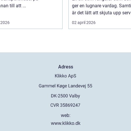
an till att ...
ger en lugnare vardag. Samti
är det lätt att skjuta upp servi
 2026
02 april 2026
Adress
web:
www.klikko.dk