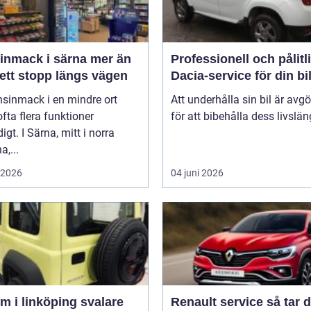
mack i särna mer än
Professionell och pålitl
ett stopp längs vägen
Dacia-service för din bi
nsinmack i en mindre ort
Att underhålla sin bil är avg
 ofta flera funktioner
för att bibehålla dess livslän
igt. I Särna, mitt i norra
a,...
i 2026
04 juni 2026
 i linköping svalare
Renault service så tar du