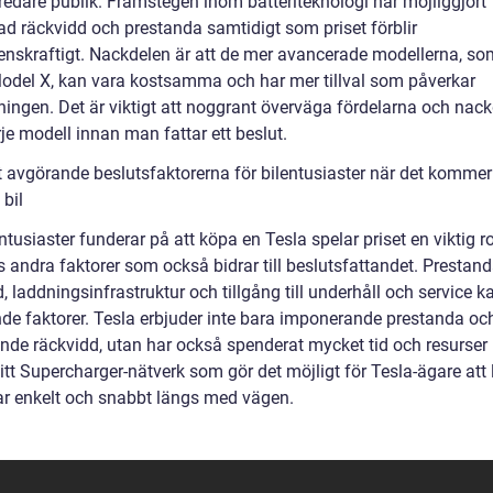
bredare publik. Framstegen inom batteriteknologi har möjliggjort
rad räckvidd och prestanda samtidigt som priset förblir
enskraftigt. Nackdelen är att de mer avancerade modellerna, s
odel X, kan vara kostsamma och har mer tillval som påverkar
tningen. Det är viktigt att noggrant överväga fördelarna och nac
je modell innan man fattar ett beslut.
 avgörande beslutsfaktorerna för bilentusiaster när det kommer t
bil
ntusiaster funderar på att köpa en Tesla spelar priset en viktig r
s andra faktorer som också bidrar till beslutsfattandet. Prestand
, laddningsinfrastruktur och tillgång till underhåll och service k
de faktorer. Tesla erbjuder inte bara imponerande prestanda oc
nde räckvidd, utan har också spenderat mycket tid och resurser 
itt Supercharger-nätverk som gör det möjligt för Tesla-ägare att
lar enkelt och snabbt längs med vägen.