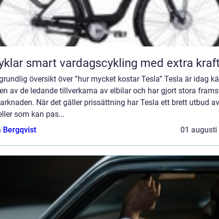
Elcyklar smart vardagscykling med extra kraf
grundlig översikt över ”hur mycket kostar Tesla” Tesla är idag k
n av de ledande tillverkarna av elbilar och har gjort stora fram
rknaden. När det gäller prissättning har Tesla ett brett utbud a
ller som kan pas...
 Bergqvist
01 augusti