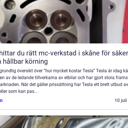
hittar du rätt mc-verkstad i skåne för säke
 hållbar körning
grundlig översikt över ”hur mycket kostar Tesla” Tesla är idag k
n av de ledande tillverkarna av elbilar och har gjort stora fram
rknaden. När det gäller prissättning har Tesla ett brett utbud a
ller som kan pas...
n
10 jul