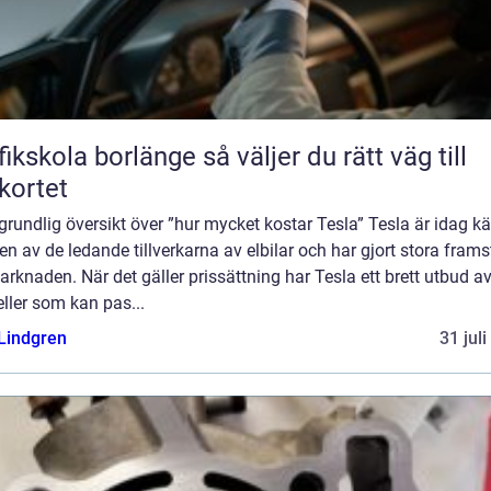
kola borlänge så väljer du rätt väg till
kortet
grundlig översikt över ”hur mycket kostar Tesla” Tesla är idag k
n av de ledande tillverkarna av elbilar och har gjort stora fram
rknaden. När det gäller prissättning har Tesla ett brett utbud a
ller som kan pas...
 Lindgren
31 jul