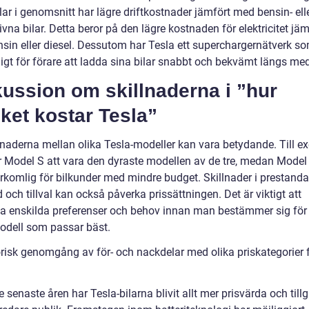
lar i genomsnitt har lägre driftkostnader jämfört med bensin- ell
ivna bilar. Detta beror på den lägre kostnaden för elektricitet jäm
sin eller diesel. Dessutom har Tesla ett superchargernätverk s
ligt för förare att ladda sina bilar snabbt och bekvämt längs me
ussion om skillnaderna i ”hur
ket kostar Tesla”
llnaderna mellan olika Tesla-modeller kan vara betydande. Till e
r Model S att vara den dyraste modellen av de tre, medan Model 
rkomlig för bilkunder med mindre budget. Skillnader i prestanda
 och tillval kan också påverka prissättningen. Det är viktigt att
a enskilda preferenser och behov innan man bestämmer sig för 
odell som passar bäst.
orisk genomgång av för- och nackdelar med olika priskategorier 
 senaste åren har Tesla-bilarna blivit allt mer prisvärda och till