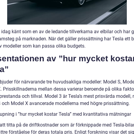
 idag känt som en av de ledande tillverkarna av elbilar och har g
amsteg på marknaden. När det gäller prissättning har Tesla ett b
v modeller som kan passa olika budgets.
sentationen av ”hur mycket kosta
la”
rbjuder för närvarande tre huvudsakliga modeller: Model S, Mode
. Prisskillnaderna mellan dessa varierar beroende på olika fakt
 prestanda och tillval. Model 3 är Tesla’s mest prisvärda modell
 och Model X avancerade modellerna med högre prissättning.
jupning i ”hur mycket kostar Tesla” med kvantitativa mätningar
tt titta på de driftkostnader som är förknippade med Tesla-bilar
ttre förståelse för deras totala pris. Enligt forskning visar det sig