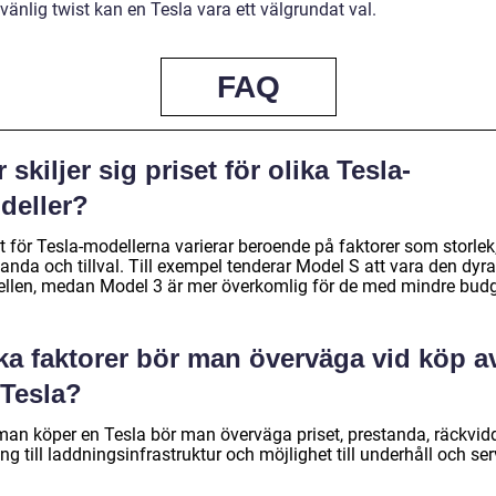
vänlig twist kan en Tesla vara ett välgrundat val.
FAQ
 skiljer sig priset för olika Tesla-
deller?
t för Tesla-modellerna varierar beroende på faktorer som storlek
anda och tillval. Till exempel tenderar Model S att vara den dyr
llen, medan Model 3 är mer överkomlig för de med mindre budg
ka faktorer bör man överväga vid köp a
 Tesla?
man köper en Tesla bör man överväga priset, prestanda, räckvidd
ång till laddningsinfrastruktur och möjlighet till underhåll och ser