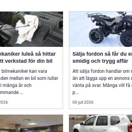
niker luleå så hittar
Sälja fordon så får du en
tt verkstad för din bil
smidig och trygg affär
 bilmekaniker kan vara
Att sälja fordon handlar om
aden mellan en bil som rullar
än att lägga upp en annons 
 i många år och
vänta på svar. Många vill få
ommande ...
p...
 2026
06 juli 2026