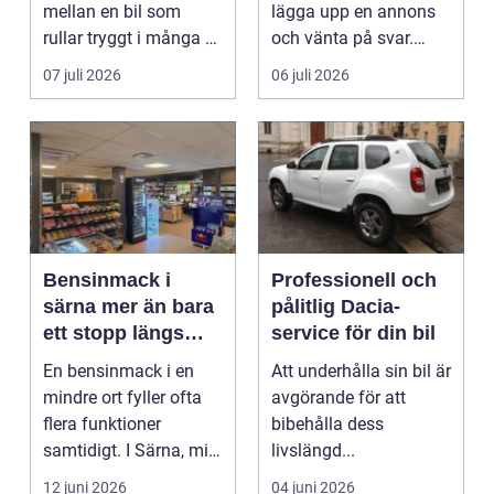
mellan en bil som
lägga upp en annons
rullar tryggt i många år
och vänta på svar.
och återkommande ...
Många vill få en bra
07 juli 2026
06 juli 2026
p...
Bensinmack i
Professionell och
särna mer än bara
pålitlig Dacia-
ett stopp längs
service för din bil
vägen
En bensinmack i en
Att underhålla sin bil är
mindre ort fyller ofta
avgörande för att
flera funktioner
bibehålla dess
samtidigt. I Särna, mitt
livslängd...
i norra Dalarna,...
12 juni 2026
04 juni 2026