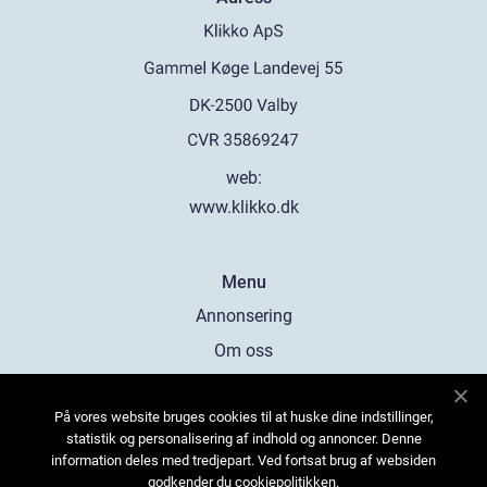
web:
www.klikko.dk
Menu
Annonsering
Om oss
Cookies
På vores website bruges cookies til at huske dine indstillinger,
Kontakta oss
statistik og personalisering af indhold og annoncer. Denne
Sitemap
information deles med tredjepart. Ved fortsat brug af websiden
godkender du cookiepolitikken.