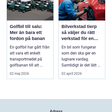
Golfbil till salu:
Bilverkstad tierp
Mer än bara ett
så väljer du rätt
fordon på banan
verkstad för en
tryggare bilvardag
En golfbil har gått från
En bil som fungerar
att vara ett enkelt
som den ska ger en
transportmedel på
lugnare vardag.
golfbanan till att ...
Samtidigt är det lätt att
skjuta upp service ...
02 maj 2026
02 april 2026
Adress