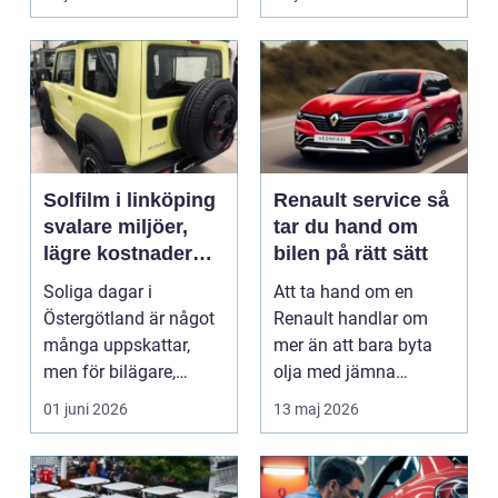
Solfilm i linköping
Renault service så
svalare miljöer,
tar du hand om
lägre kostnader
bilen på rätt sätt
och bättre komfort
Soliga dagar i
Att ta hand om en
Östergötland är något
Renault handlar om
många uppskattar,
mer än att bara byta
men för bilägare,
olja med jämna
båtägare och
mellanrum. För många
01 juni 2026
13 maj 2026
fastighetsförv...
biläga...