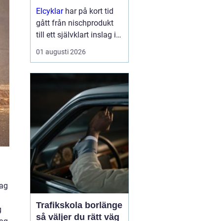
Elcyklar
har på kort tid
gått från nischprodukt
till ett självklart inslag i
många städer och
01 augusti 2026
samhällen.
Kombinationen av vanlig
trampning och
elassistans gör det
enklare att välja cykeln i
s...
lag
Trafikskola borlänge
g
så väljer du rätt väg