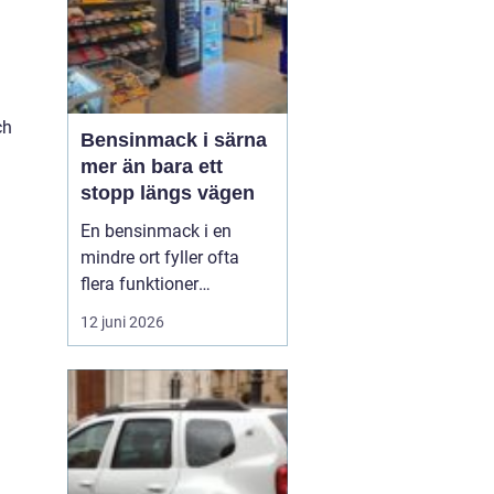
ch
Bensinmack i särna
mer än bara ett
stopp längs vägen
En bensinmack i en
mindre ort fyller ofta
flera funktioner
samtidigt. I Särna, mitt i
12 juni 2026
norra Dalarna, blir
macken en naturlig
knutpunkt för både
ortsbor och
genomresande. Här
handlar det om mer än