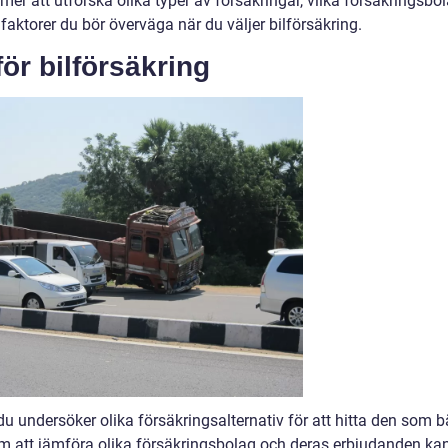
mmer att utforska olika typer av försäkringar, vilka försäkringsbo
aktorer du bör överväga när du väljer bilförsäkring.
ör bilförsäkring
du undersöker olika försäkringsalternativ för att hitta den som b
 att jämföra olika försäkringsbolag och deras erbjudanden ka