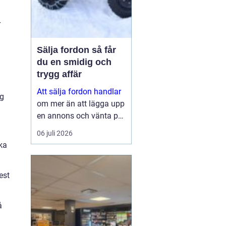
r
Sälja fordon så får
du en smidig och
trygg affär
Att sälja fordon handlar
ig
om mer än att lägga upp
en annons och vänta på
svar. Många vill få en
06 juli 2026
bra peng för bilen,
ika
fyrhjulingen eller
snöskotern, men lika
est
viktigt är en säker affär,
snabb betalning oc...
å