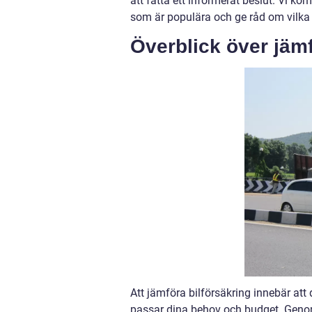
att fatta ett informerat beslut. Vi ko
som är populära och ge råd om vilka f
Överblick över jämf
Att jämföra bilförsäkring innebär att 
passar dina behov och budget. Genom