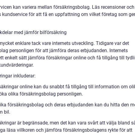
rvicen kan variera mellan försäkringsbolag. Läs recensioner och
undservice för att få en uppfattning om vilket företag som ge
kdelar med jämför bilförsäkring
 mycket enklare tack vare internets utveckling. Tidigare var det
olag personligen för att jämföra deras erbjudanden. Internets
tt enkelt sätt jämföra försäkringar online och få tillgång till tydl
kundvärderingar.
ingar inkluderar:
äkringar online kan du snabbt få tillgång till information om ol
öka olika försäkringsbolag personligen.
olika försäkringsbolag och deras erbjudanden kan du hitta den m
 bil.
kringar är begränsade, men det kan vara svårt att välja bland s
oga läsa villkoren och jämföra försäkringsbolagens rykte för att