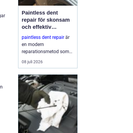
Paintless dent
gar
repair för skonsam
och effektiv
reparation av
paintless dent repair
är
bucklor
en modern
reparationsmetod som
används för att ta bort
08 juli 2026
bucklor i bilplåt utan att
skada lacken. Metoden
har blivit mycket populär
en
i sverige eftersom den
kombinerar
hantverksskickl...