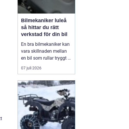
Bilmekaniker luleå
så hittar du rätt
verkstad för din bil
En bra bilmekaniker kan
vara skillnaden mellan
en bil som rullar tryggt i
många år och
07 juli 2026
återkommande problem
som aldrig verkar ta slut.
I Luleå finns många
verkstäder att välja på,
men hur vet du
egentligen vem som gör
ett bra jobb, håller vad
tt
de lova...