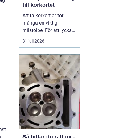
lag
till körkortet
Att ta körkort är för
många en viktig
milstolpe. För att lyckas
på ett tryggt och
31 juli 2026
effektivt sätt spelar valet
av trafikskola stor roll.
Den som söker en
Trafikskola Borlänge
möter i dag många
alternativ, med a...
äst
Så hittar du rätt mc-
n