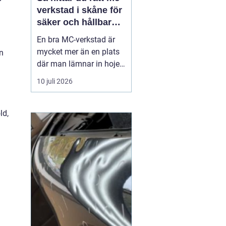
verkstad i skåne för
säker och hållbar
körning
En bra MC-verkstad är
mycket mer än en plats
an
där man lämnar in hojen
när något går sönder.
10 juli 2026
För många förare i
Skåne handlar det om
trygghet, säkerhet och
ld,
körglädje under lång tid
framöver. En
genomtänkt serviceplan
förlänger livslängden på
motorcykel...